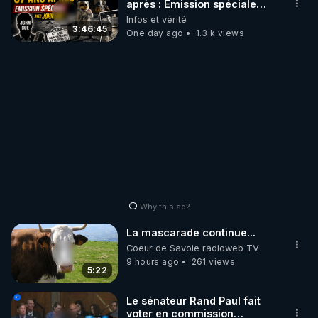
après : Émission spéciale
avec John Doe !** 👨 🚀✨
Infos et vérité
3:46:45
One day ago
1.3 k views
Why this ad?
La mascarade continue...
Coeur de Savoie radioweb TV
9 hours ago
261 views
5:22
Le sénateur Rand Paul fait
voter en commission