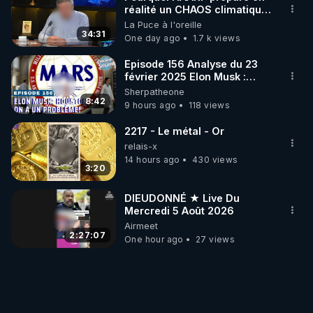
réalité un CHAOS climatique,
on répond
La Puce à l'oreille
34:31
One day ago
1.7 k views
Episode 156 Analyse du 23
février 2025 Elon Musk :
Houston , on a un problème !
Sherpatheone
8:42
9 hours ago
118 views
2217 - Le métal - Or
relais-x
14 hours ago
430 views
3:20
DIEUDONNÉ ★ Live Du
Mercredi 5 Août 2026
Airmeet
2:27:07
One hour ago
27 views