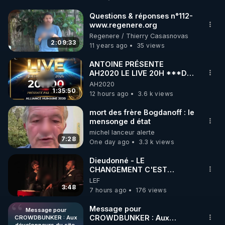
http://rgnr.li/facebook
Questions & réponses n°112-
www.regenere.org
🌱 INSTAGRAM

Regenere / Thierry Casasnovas
2:09:33
11 years ago
35 views
https://www.instagram.com/rdlr_thierrycasasnovas/
http://rgnr.li/instagram
ANTOINE PRÉSENTE
AH2020 LE LIVE 20H ***DU
06/08/2026***
AH2020
🌱 LA NEWSLETTER

1:35:50
12 hours ago
3.6 k views
Pour ne pas rater l’actualité RGNR (stages, 
mort des frère Bogdanoff : le
mensonge d état
http://rgnr.li/news
michel lanceur alerte
7:28
One day ago
3.3 k views
🌱 VIDÉOS NON CENSURÉES SUR ODYSEE 

Toutes les vidéos Youtube sont aussi sur la 
Dieudonné - LE
CHANGEMENT C'EST
MAINTENANT
LEF
http://rgnr.li/odysee
3:48
7 hours ago
176 views
🌱 LES STAGES EN PRÉSENTIEL

Message pour
Message pour
CROWDBUNKER : Aux
CROWDBUNKER : Aux