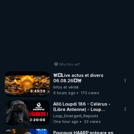
Why this ad?
🚨💥Live actus et divers
06.08.26💥🚨
Infos et vérité
6:49:59
9 hours ago
173 views
Allô Loupdi 186 - Célérus -
(Libre Antenne) - Loup
Divergent 2026.08.06
Loup_Divergent_Reposts
3:20:08
One hour ago
33 views
Pourquoi HAARP prépare en