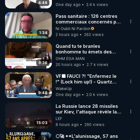
4:46
One day ago
2.4 k views
code : REGENERE10

Pass sanitaire : 126 centres
▶ 30 jours gratuit sur l’application de méditation et 
commerciaux concernés par
l'obligation dans toute la
Ni Oubli Ni Pardon
de bien-être ENVOL :

France
1:34
2 hours ago
262 views
Rendez-vous sur 
https://www.envol.app/code
 avec 
le code : REGENERE
Quand tu te branles
bonhomme tu émets des
ondes ils ont juste omis de
OHM ÉGA MAN
t'expliquer
9:36
20 hours ago
2.7 k views
VF🟩 FAUCI ?! "Enfermez le
!" (Lock him up!) - Quartz
Traduction
WakeUp
9:48
One day ago
2.0 k views
La Russie lance 28 missiles
sur Kiev, l'attaque révèle la
faiblesse de Kiev
LEF
15:03
8 hours ago
290 views
🌕🚀 **L'alunissage, 57 ans