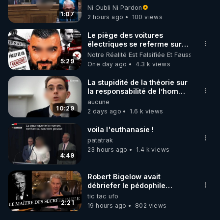
l'outrage au Congrès contre
Ni Oubli Ni Pardon
Anthony Fauci
1:07
2 hours ago
100 views
Le piège des voitures
électriques se referme sur
les usagers !
Notre Réalité Est Falsifiée Et Fausse
5:29
One day ago
4.3 k views
La stupidité de la théorie sur
la responsabilité de l’homme
concernant le dioxyde de
aucune
carbone.
10:29
2 days ago
1.6 k views
voila l'euthanasie !
patatrak
23 hours ago
1.4 k views
4:49
Robert Bigelow avait
débriefer le pédophile
génocidaire de donald j
tic tac ufo
trump
2:21
19 hours ago
802 views