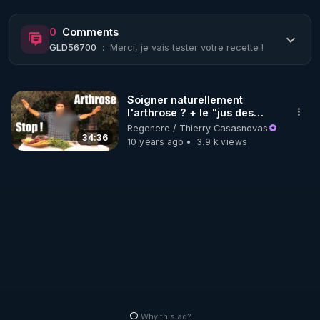
https://www.rgnr.fr/presentation.html
0
Comments
GLD56700
:
Merci, je vais tester votre recette !
🌱 LE MAGAZINE RÉGÉNÈRE 

http://rgnr.li/ymag
Soigner naturellement
l'arthrose ? + le "jus des
🌱 LA BOUTIQUE DU MAGAZINE

cartilages"
Regenere / Thierry Casasnovas
Pour obtenir les anciens numéros que vous avez 
34:36
10 years ago
3.9 k views
https://boutique.magazine-regenere.fr/
🌱 FIL TELEGRAM

Écoutez les podcasts gratuits de Thierry et les 
https://t.me/rgnr_fr
🌱 FACEBOOK

Why this ad?