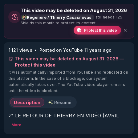
This video may be deleted on August 31, 2026
still needs 125
Regenere / Thierry Casasnovas
Shields this month to protect its content
Protect this video
1 121 views
Posted on YouTube 11 years ago
This video may be deleted on August 31, 2026 —
Protect this video
It was automatically imported from YouTube and replicated on
this platform.
In the case of a blockage, our system
automatically takes over. The YouTube video player remains
until the video is blocked.
Description
Résumé
🌱 LE RETOUR DE THIERRY EN VIDÉO (AVRIL 
2022)!

More
Découvrez la saison 2 des vidéos sur le nouveau 