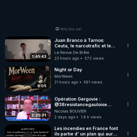
Why this ad?
Juan Branco à Tarnos:
Ceuta, le narcotrafic et le
pouvoir en France
La Revue De Brêle
1:45:43
23 hours ago
572 views
Night or Day
MorWeen
21 hours ago
591 views
6:05
Opération Gergovie :
‪@38resistancegauloise‬
‪@MarionSigautOfficiel‬
Nicolas BOUVIER
‪@gladysriifard5710‬ Laëtitia
2:25:21
2 days ago
1.6 k views
Les incendies en France font
ils partie d' un plan qui aurait