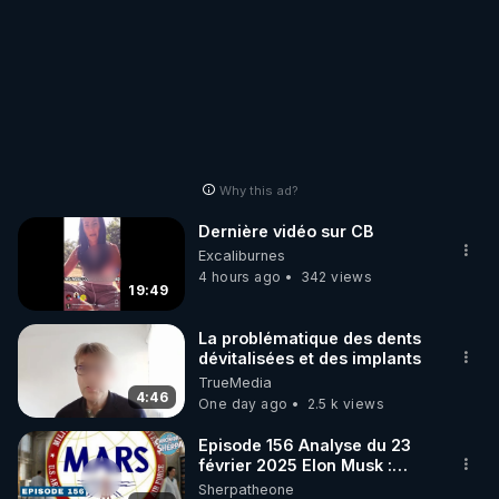
Why this ad?
Dernière vidéo sur CB
Excaliburnes
4 hours ago
342 views
19:49
La problématique des dents
dévitalisées et des implants
TrueMedia
4:46
One day ago
2.5 k views
Episode 156 Analyse du 23
février 2025 Elon Musk :
Houston , on a un problème !
Sherpatheone