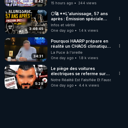
8:42
15 hours ago
244 views
🌕🚀 **L'alunissage, 57 ans
après : Émission spéciale
avec John Doe !** 👨 🚀✨
Infos et vérité
3:46:45
One day ago
1.4 k views
Pourquoi HAARP prépare en
réalité un CHAOS climatique,
on répond
La Puce à l'oreille
34:31
One day ago
1.8 k views
Le piège des voitures
électriques se referme sur
les usagers !
Notre Réalité Est Falsifiée Et Fausse
5:29
One day ago
4.4 k views