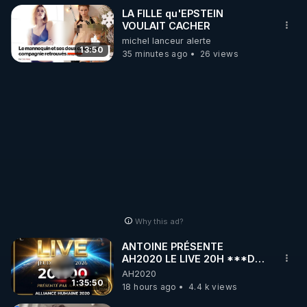
LA FILLE qu'EPSTEIN
VOULAIT CACHER
michel lanceur alerte
13:50
35 minutes ago
26 views
Why this ad?
ANTOINE PRÉSENTE
AH2020 LE LIVE 20H ***DU
06/08/2026***
AH2020
1:35:50
18 hours ago
4.4 k views