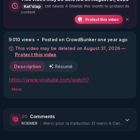
still needs 4 Shields this month to protect its
Kat'slap
content
Protect this video
9 010 views
Posted on CrowdBunker one year ago
This video may be deleted on August 31, 2026 —
Protect this video
Description
Résumé
https://www.youtube.com/watch?
v=Jv1wB9uragk&ab_channel=AnonG-8
More
Elle a fait les bonnes recherches ! bien jouée 
Candace ;)
20
Comments
ROEMER
:
Merci pour la traduction. Et merci à Candace pour toute ses recherches. Oui ! si...