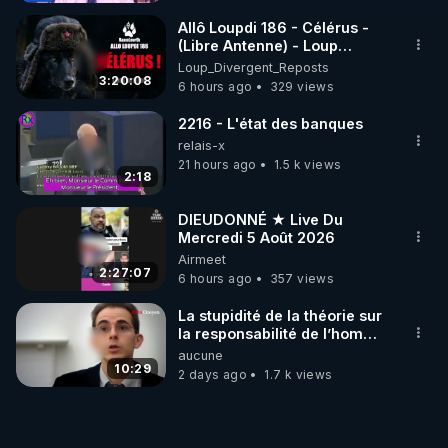
Allô Loupdi 186 - Célérus -
(Libre Antenne) - Loup
Divergent 2026.08.06
Loup_Divergent_Reposts
3:20:08
6 hours ago
329 views
2216 - L'état des banques
relais-x
21 hours ago
1.5 k views
2:18
DIEUDONNÉ ★ Live Du
Mercredi 5 Août 2026
Airmeet
2:27:07
6 hours ago
357 views
La stupidité de la théorie sur
la responsabilité de l’homme
concernant le dioxyde de
aucune
carbone.
10:29
2 days ago
1.7 k views