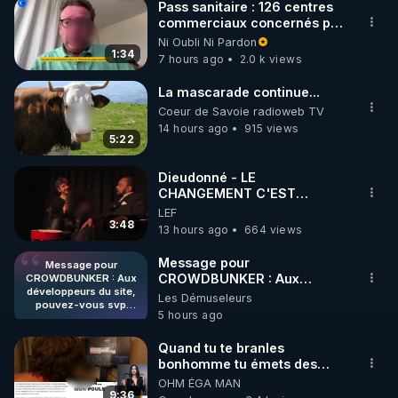
Pass sanitaire : 126 centres
commerciaux concernés par
l'obligation dans toute la
Ni Oubli Ni Pardon
France
1:34
7 hours ago
2.0 k views
La mascarade continue...
Coeur de Savoie radioweb TV
14 hours ago
915 views
5:22
Dieudonné - LE
CHANGEMENT C'EST
MAINTENANT
LEF
3:48
13 hours ago
664 views
Message pour
Message pour
CROWDBUNKER : Aux
CROWDBUNKER : Aux
développeurs du site,
développeurs du site,
Les Démuseleurs
pouvez-vous svp
pouvez-vous svp remettre la
5 hours ago
remettre la
fonctionnalité de tri par "Les
fonctionnalité de tri par
plus récents" car c'est une
"Les plus récents" car
Quand tu te branles
fonctionnalité bien pratique
c'est une
bonhomme tu émets des
fonctionnalité bien
et sans ça, nous n'avons pas
ondes ils ont juste omis de
OHM ÉGA MAN
pratique et sans ça,
envie de perdre du temps à
t'expliquer
9:36