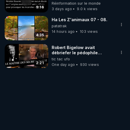
débuté le 11 septembre 2001
Réinformation sur le monde
?
9:16
3 days ago
9.0 k views
Ha Les Z'animaux 07 - 08.
patatrak
14 hours ago
103 views
4:35
Robert Bigelow avait
débriefer le pédophile
génocidaire de donald j
tic tac ufo
trump
2:21
One day ago
930 views