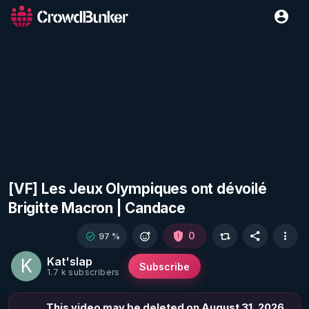
[VF] Les Jeux Olympiques ont dévoilé
Brigitte Macron | Candace
0
97 %
Kat'slap
K
Subscribe
1.7 k subscribers
This video may be deleted on August 31, 2026