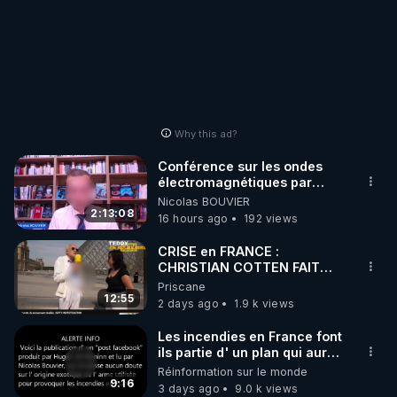
Why this ad?
Conférence sur les ondes
électromagnétiques par
Grégoire Caustru et Bart de
Nicolas BOUVIER
Wever !
2:13:08
16 hours ago
192 views
CRISE en FRANCE :
CHRISTIAN COTTEN FAIT
une étrange découverte
Priscane
12:55
2 days ago
1.9 k views
Les incendies en France font
ils partie d' un plan qui aurait
débuté le 11 septembre 2001
Réinformation sur le monde
?
9:16
3 days ago
9.0 k views