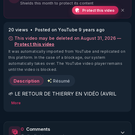
Shields this month to protect its content
Protect this video
20 views
Posted on YouTube 9 years ago
This video may be deleted on August 31, 2026 —
Protect this video
It was automatically imported from YouTube and replicated on
this platform.
In the case of a blockage, our system
automatically takes over. The YouTube video player remains
until the video is blocked.
Description
Résumé
🌱 LE RETOUR DE THIERRY EN VIDÉO (AVRIL 
2022)!

More
Découvrez la saison 2 des vidéos sur le nouveau 
https://www.rgnr.fr/presentation.html
0
Comments