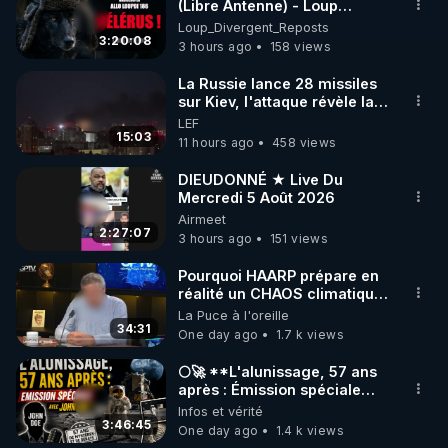
▶ 30 jours gratuit sur l’application de méditation et 
(Libre Antenne) - Loup
Divergent 2026.08.06
Loup_Divergent_Reposts
de bien-être ENVOL :

3:20:08
3 hours ago
158 views
Rendez-vous sur 
https://www.envol.app/code
 avec 
le code : REGENERE
La Russie lance 28 missiles
sur Kiev, l'attaque révèle la
faiblesse de Kiev
LEF
15:03
11 hours ago
458 views
DIEUDONNÉ ★ Live Du
Mercredi 5 Août 2026
Airmeet
2:27:07
3 hours ago
151 views
Pourquoi HAARP prépare en
réalité un CHAOS climatique,
on répond
La Puce à l'oreille
34:31
One day ago
1.7 k views
🌕🚀 **L'alunissage, 57 ans
après : Émission spéciale
avec John Doe !** 👨 🚀✨
Infos et vérité
3:46:45
One day ago
1.4 k views