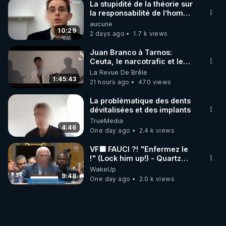
La stupidité de la théorie sur
la responsabilité de l’homme
concernant le dioxyde de
aucune
carbone.
10:29
2 days ago
1.7 k views
Juan Branco à Tarnos:
Ceuta, le narcotrafic et le
pouvoir en France
La Revue De Brêle
1:45:43
21 hours ago
470 views
La problématique des dents
dévitalisées et des implants
TrueMedia
4:46
One day ago
2.4 k views
VF🟩 FAUCI ?! "Enfermez le
!" (Lock him up!) - Quartz
Traduction
WakeUp
9:48
One day ago
2.0 k views