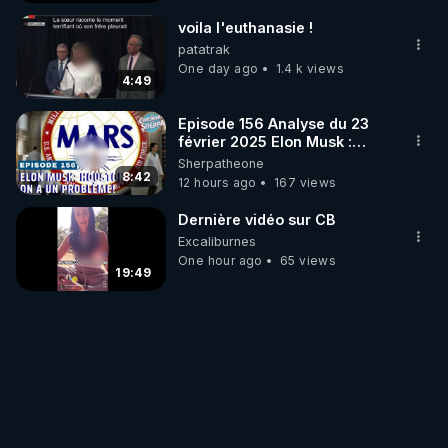
voila l'euthanasie !
patatrak
One day ago
1.4 k views
4:49
Episode 156 Analyse du 23
février 2025 Elon Musk :
Houston , on a un problème !
Sherpatheone
8:42
12 hours ago
167 views
Dernière vidéo sur CB
Excaliburnes
One hour ago
65 views
19:49