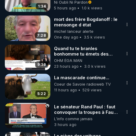
l'obligation dans toute la
Ni Oubli Ni Pardon
France
1:34
5 hours ago
1.0 k views
https://www.instagram.com/rdlr_thierrycasasnovas/
http://rgnr.li/instagram
mort des frère Bogdanoff : le
mensonge d état
michel lanceur alerte
🌱 LA NEWSLETTER

7:28
One day ago
3.5 k views
Pour ne pas rater l’actualité RGNR (stages, 
Quand tu te branles
bonhomme tu émets des
http://rgnr.li/news
ondes ils ont juste omis de
OHM ÉGA MAN
t'expliquer
9:36
23 hours ago
3.0 k views
🌱 VIDÉOS NON CENSURÉES SUR ODYSEE 

Toutes les vidéos Youtube sont aussi sur la 
La mascarade continue...
Coeur de Savoie radioweb TV
11 hours ago
529 views
http://rgnr.li/odysee
5:22
🌱 LES STAGES EN PRÉSENTIEL

Le sénateur Rand Paul : faut
convoquer la troupes à Fauci
puis Bille gates, famille
L'info comme jamais
http://rgnr.li/stages
eugéniste de le 18 siecle ! 😒
3 hours ago
🤢😡
https://odysee.com/@anonyme:d3/RP
_________

Le piège des voitures