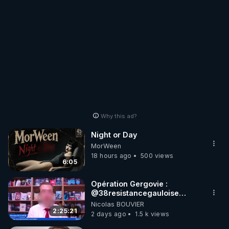
Why this ad?
Night or Day
MorWeen
18 hours ago
500 views
6:05
Opération Gergovie :
‪@38resistancegauloise‬
‪@MarionSigautOfficiel‬
Nicolas BOUVIER
‪@gladysriifard5710‬ Laëtitia
2:25:21
2 days ago
1.5 k views