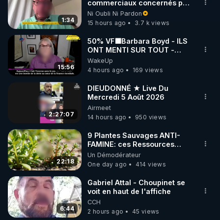
▶ 30 jours gratuit sur l’application de méditation et 
commerciaux concernés par
l'obligation dans toute la
Ni Oubli Ni Pardon
de bien-être ENVOL :

France
1:34
15 hours ago
3.7 k views
Rendez-vous sur 
https://www.envol.app/code
 avec 
le code : REGENERE
50% VF🟩Barbara Boyd - ILS
ONT MENTI SUR TOUT -
Jocelyne Traduction
WakeUp
15:56
4 hours ago
169 views
DIEUDONNÉ ★ Live Du
Mercredi 5 Août 2026
Airmeet
2:27:07
14 hours ago
950 views
9 Plantes Sauvages ANTI-
FAMINE: ces Ressources
NUTRITIVES&MéDICINALES"gratuite
Un Démodérateur
JARDIN&des Haies
22:18
One day ago
414 views
Gabriel Attal - Choupinet se
voit en haut de l'affiche
CCH
6:44
2 hours ago
45 views