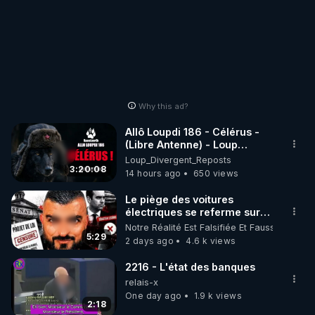
Why this ad?
Allô Loupdi 186 - Célérus -
(Libre Antenne) - Loup
Divergent 2026.08.06
Loup_Divergent_Reposts
3:20:08
14 hours ago
650 views
Le piège des voitures
électriques se referme sur
les usagers !
Notre Réalité Est Falsifiée Et Fausse
5:29
2 days ago
4.6 k views
2216 - L'état des banques
relais-x
One day ago
1.9 k views
2:18