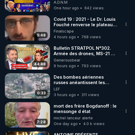
07/08/26
A.D.N.M
One hour ago
642 views
https://www.instagram.com/rdlr_thierrycasasnovas/
http://rgnr.li/instagram
Covid 19 : 2021 - Le Dr. Louis
Fouché renverse le plateau
de CNews !
Finalscape
🌱 LA NEWSLETTER

5:48
4 hours ago
768 views
Pour ne pas rater l’actualité RGNR (stages, 
Bulletin STRATPOL N°302.
Armée des drones, MS-21 en
http://rgnr.li/news
série, missiles coréens.
Generousbear
07.08.2026.
44:48
9 hours ago
793 views
🌱 VIDÉOS NON CENSURÉES SUR ODYSEE 

Toutes les vidéos Youtube sont aussi sur la 
Des bombes aériennes
russes anéantissent les
centres de contrôle de
LEF
http://rgnr.li/odysee
drones de 3 brigades
0:33
3 hours ago
311 views
ukrainienne
🌱 LES STAGES EN PRÉSENTIEL

mort des frère Bogdanoff : le
mensonge d état
michel lanceur alerte
http://rgnr.li/stages
7:28
One day ago
4.0 k views
_________

ANTOINE PRÉSENTE