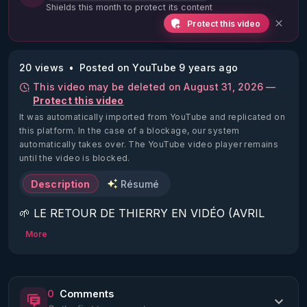
Shields this month to protect its content
Protect this video
20 views
Posted on YouTube 9 years ago
This video may be deleted on August 31, 2026 —
Protect this video
It was automatically imported from YouTube and replicated on
this platform.
In the case of a blockage, our system
automatically takes over. The YouTube video player remains
until the video is blocked.
Description
Résumé
🌱 LE RETOUR DE THIERRY EN VIDÉO (AVRIL 
2022)!

More
Découvrez la saison 2 des vidéos sur le nouveau 
https://www.rgnr.fr/presentation.html
0
Comments