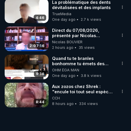
La problématique des dents
dévitalisées et des implants
TrueMedia
4:46
One day ago
2.7 k views
Direct du 07/08/2026,
présenté par Nicolas
BOUVIER
Nicolas BOUVIER
2:07:16
2 hours ago
35 views
Quand tu te branles
bonhomme tu émets des
ondes ils ont juste omis de
OHM ÉGA MAN
t'expliquer
9:36
One day ago
3.8 k views
Aux zozos chez Shrek :
"encule toi tout seul espèce
de mal polish"
CCH
8:44
8 hours ago
334 views