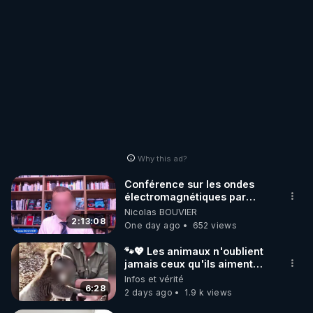
Why this ad?
Conférence sur les ondes
électromagnétiques par
Grégoire Caustru et Bart de
Nicolas BOUVIER
Wever !
2:13:08
One day ago
652 views
🐾💖 Les animaux n'oublient
jamais ceux qu'ils aiment…
🥹❤️
Infos et vérité
6:28
2 days ago
1.9 k views