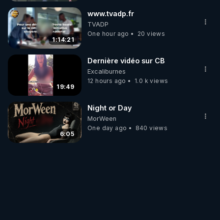
www.tvadp.fr
TVADP
One hour ago
20 views
1:14:21
Dernière vidéo sur CB
Excaliburnes
12 hours ago
1.0 k views
19:49
Night or Day
MorWeen
One day ago
840 views
6:05