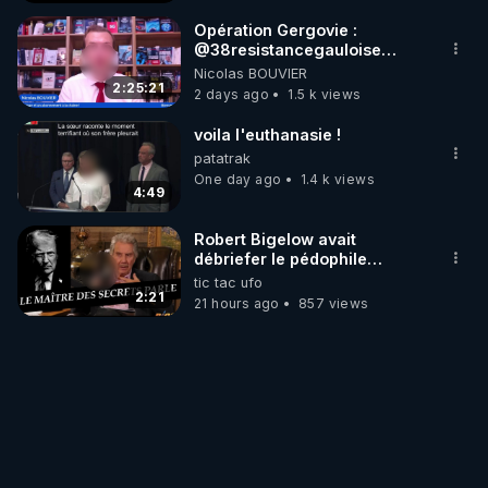
Opération Gergovie :
‪@38resistancegauloise‬
‪@MarionSigautOfficiel‬
Nicolas BOUVIER
‪@gladysriifard5710‬ Laëtitia
2:25:21
2 days ago
1.5 k views
voila l'euthanasie !
patatrak
One day ago
1.4 k views
4:49
Robert Bigelow avait
débriefer le pédophile
génocidaire de donald j
tic tac ufo
trump
2:21
21 hours ago
857 views