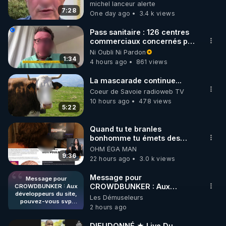
michel lanceur alerte
7:28
One day ago
3.4 k views
https://www.instagram.com/rdlr_thierrycasasnovas/
http://rgnr.li/instagram
Pass sanitaire : 126 centres
commerciaux concernés par
l'obligation dans toute la
Ni Oubli Ni Pardon
🌱 LA NEWSLETTER

France
1:34
4 hours ago
861 views
Pour ne pas rater l’actualité RGNR (stages, 
La mascarade continue...
http://rgnr.li/news
Coeur de Savoie radioweb TV
10 hours ago
478 views
5:22
🌱 VIDÉOS NON CENSURÉES SUR ODYSEE 

Toutes les vidéos Youtube sont aussi sur la 
Quand tu te branles
bonhomme tu émets des
ondes ils ont juste omis de
OHM ÉGA MAN
http://rgnr.li/odysee
t'expliquer
9:36
22 hours ago
3.0 k views
🌱 LES STAGES EN PRÉSENTIEL

Message pour
Message pour
CROWDBUNKER : Aux
CROWDBUNKER : Aux
développeurs du site,
développeurs du site,
Les Démuseleurs
http://rgnr.li/stages
pouvez-vous svp
pouvez-vous svp remettre la
2 hours ago
remettre la
fonctionnalité de tri par "Les
fonctionnalité de tri par
plus récents" car c'est une
_________

"Les plus récents" car
DIEUDONNÉ ★ Live Du