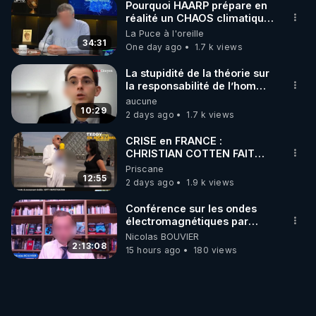
Pourquoi HAARP prépare en
réalité un CHAOS climatique,
on répond
La Puce à l'oreille
34:31
One day ago
1.7 k views
La stupidité de la théorie sur
la responsabilité de l’homme
concernant le dioxyde de
aucune
carbone.
10:29
2 days ago
1.7 k views
CRISE en FRANCE :
CHRISTIAN COTTEN FAIT
une étrange découverte
Priscane
12:55
2 days ago
1.9 k views
Conférence sur les ondes
électromagnétiques par
Grégoire Caustru et Bart de
Nicolas BOUVIER
Wever !
2:13:08
15 hours ago
180 views