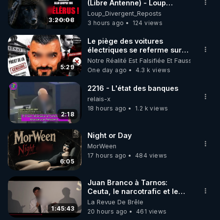
▶ 30 jours gratuit sur l’application de méditation et 
(Libre Antenne) - Loup
Divergent 2026.08.06
Loup_Divergent_Reposts
de bien-être ENVOL :

3:20:08
3 hours ago
124 views
Rendez-vous sur 
https://www.envol.app/code
 avec 
le code : REGENERE
Le piège des voitures
électriques se referme sur
les usagers !
Notre Réalité Est Falsifiée Et Fausse
5:29
One day ago
4.3 k views
2216 - L'état des banques
relais-x
18 hours ago
1.2 k views
2:18
Night or Day
MorWeen
17 hours ago
484 views
6:05
Juan Branco à Tarnos:
Ceuta, le narcotrafic et le
pouvoir en France
La Revue De Brêle
1:45:43
20 hours ago
461 views