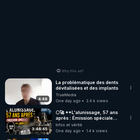
Why this ad?
La problématique des dents
dévitalisées et des implants
TrueMedia
4:46
One day ago
2.4 k views
🌕🚀 **L'alunissage, 57 ans
après : Émission spéciale
avec John Doe !** 👨 🚀✨
Infos et vérité
3:46:45
One day ago
1.4 k views