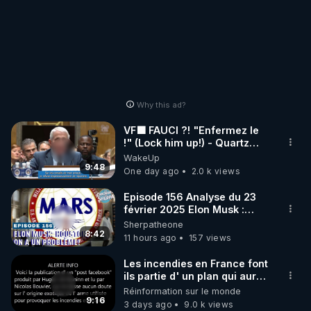
Why this ad?
VF🟩 FAUCI ?! "Enfermez le
!" (Lock him up!) - Quartz
Traduction
WakeUp
9:48
One day ago
2.0 k views
Episode 156 Analyse du 23
février 2025 Elon Musk :
Houston , on a un problème !
Sherpatheone
8:42
11 hours ago
157 views
Les incendies en France font
ils partie d' un plan qui aurait
débuté le 11 septembre 2001
Réinformation sur le monde
?
9:16
3 days ago
9.0 k views