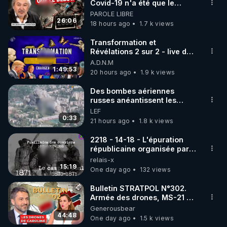
▶ 30 jours gratuit sur l’application de méditation et 
Covid-19 n'a été que le
début - L'ARNm & l'ARNm-aa
PAROLE LIBRE
de bien-être ENVOL :

jusqu où auront-t-il ?
26:06
18 hours ago
1.7 k views
Rendez-vous sur 
https://www.envol.app/code
 avec 
le code : REGENERE
Transformation et
Révélations 2 sur 2 - live du
07/08/26
A.D.N.M
1:49:53
20 hours ago
1.9 k views
Des bombes aériennes
russes anéantissent les
centres de contrôle de
LEF
drones de 3 brigades
0:33
21 hours ago
1.8 k views
ukrainienne
2218 - 14-18 - L'épuration
républicaine organisée par
les frères de la truelle
relais-x
15:19
One day ago
132 views
Bulletin STRATPOL N°302.
Armée des drones, MS-21 en
série, missiles coréens.
Generousbear
07.08.2026.
44:48
One day ago
1.5 k views