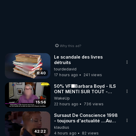
Why this ad?
Le scandale des livres
détruits
tourdedavid
6:40
17 hours ago
241 views
50% VF🟩Barbara Boyd - ILS
ONT MENTI SUR TOUT -
Jocelyne Traduction
WakeUp
15:56
22 hours ago
736 views
Sursaut De Conscience 1998
- toujours d'actualité ....Au
Dela Du Réel
klaudius
42:22
4 hours ago
82 views