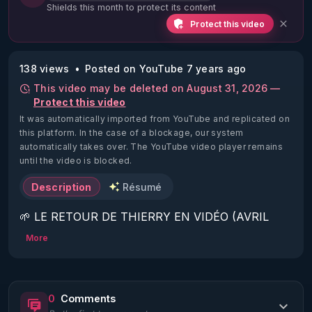
Shields this month to protect its content
Protect this video
138 views
Posted on YouTube 7 years ago
This video may be deleted on August 31, 2026 —
Protect this video
It was automatically imported from YouTube and replicated on
this platform.
In the case of a blockage, our system
automatically takes over. The YouTube video player remains
until the video is blocked.
Description
Résumé
🌱 LE RETOUR DE THIERRY EN VIDÉO (AVRIL 
2022)!

More
Découvrez la saison 2 des vidéos sur le nouveau 
https://www.rgnr.fr/presentation.html
0
Comments