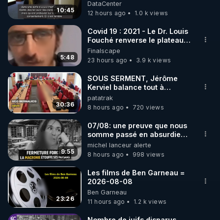
DataCenter
10:45
12 hours ago
1.0 k views
https://www.instagram.com/rdlr_thierrycasasnovas/
http://rgnr.li/instagram
Covid 19 : 2021 - Le Dr. Louis
Fouché renverse le plateau
de CNews !
Finalscape
🌱 LA NEWSLETTER

5:48
23 hours ago
3.9 k views
Pour ne pas rater l’actualité RGNR (stages, 
SOUS SERMENT, Jérôme
Kerviel balance tout à
http://rgnr.li/news
l'Assemblée !
patatrak
30:36
8 hours ago
720 views
🌱 VIDÉOS NON CENSURÉES SUR ODYSEE 

Toutes les vidéos Youtube sont aussi sur la 
07/08: une preuve que nous
somme passé en absurdie
une dictature qui veut faire
michel lanceur alerte
http://rgnr.li/odysee
taire ses opposant !
9:55
8 hours ago
998 views
🌱 LES STAGES EN PRÉSENTIEL

Les films de Ben Garneau =
2026-08-08
Ben Garneau
http://rgnr.li/stages
23:26
11 hours ago
1.2 k views
_________

Nombre de juifs disparus