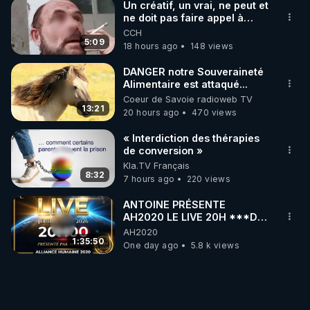
Un créatif, un vrai, ne peut et
ne doit pas faire appel à
l'intelligence artificielle
CCH
5:09
18 hours ago
148 views
DANGER notre Souveraineté
Alimentaire est attaqué...
Coeur de Savoie radioweb TV
13:21
20 hours ago
470 views
« Interdiction des thérapies
de conversion »
Kla.TV Français
8:32
7 hours ago
220 views
ANTOINE PRÉSENTE
AH2020 LE LIVE 20H ***DU
06/08/2026***
AH2020
1:35:50
One day ago
5.8 k views