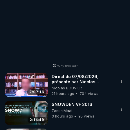
Why this ad?
Direct du 07/08/2026,
présenté par Nicolas
BOUVIER
Nicolas BOUVIER
2:07:16
21 hours ago
704 views
SNOWDEN VF 2016
ZanoniMaat
3 hours ago
95 views
2:14:49