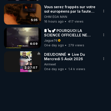
Vous serez frappés sur votre
sol européens par la faute
des dirigeants qui s'en
OHM ÉGA MAN
mettent dans le nez
5:35
16 hours ago
417 views
🛢 🦕 🦖 POURQUOI LA
SCIENCE OFFICIELLE NE
CONNAÎT-ELLE PAS LA VRAIE
Jague76
ORIGINE DU PÉTROLE ?
6:09
One day ago
279 views
DIEUDONNÉ ★ Live Du
Mercredi 5 Août 2026
Airmeet
2:27:07
One day ago
1.4 k views