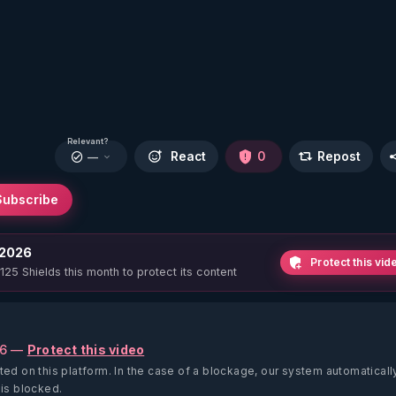
Relevant?
React
0
Repost
—
Subscribe
 2026
Protect this vid
 125 Shields this month to protect its content
26 —
Protect this video
ted on this platform.
In the case of a blockage, our system automaticall
 is blocked.