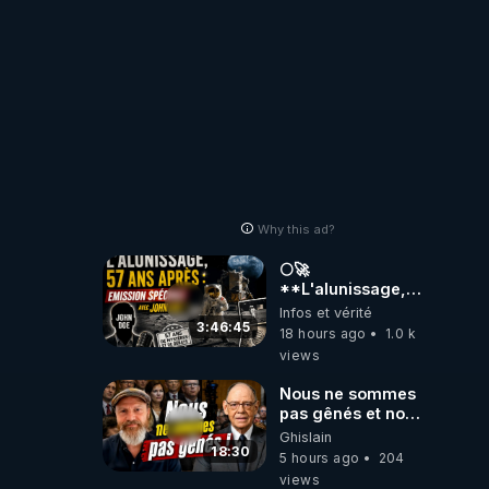
Why this ad?
🌕🚀
**L'alunissage,
57 ans après :
Infos et vérité
Émission spéciale
3:46:45
18 hours ago
1.0 k
avec John Doe
views
!** 👨 🚀✨
Nous ne sommes
pas gênés et nous
n’avons pas
Ghislain
besoin de nous
18:30
5 hours ago
204
excuser ! #jw
views