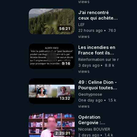
views
J’ai rencontré
ceux qui achètent
des bunkers pour
LEF
survivre à la fin
56:21
22 hours ago
763
du monde
views
Les incendies en
France font ils
partie d' un plan
Réinformation sur le monde
qui aurait débuté
9:16
3 days ago
8.8 k
le 11 septembre
views
2001 ?
49 : Celine Dion -
Pourquoi toutes
ces rumeurs ?
Geohypnose
Enquête sous
13:32
One day ago
1.5 k
hypnose
views
Opération
Gergovie :
‪@38resistancegauloise‬
Nicolas BOUVIER
‪@MarionSigautOfficiel‬
2:25:21
2 days ago
1.4 k