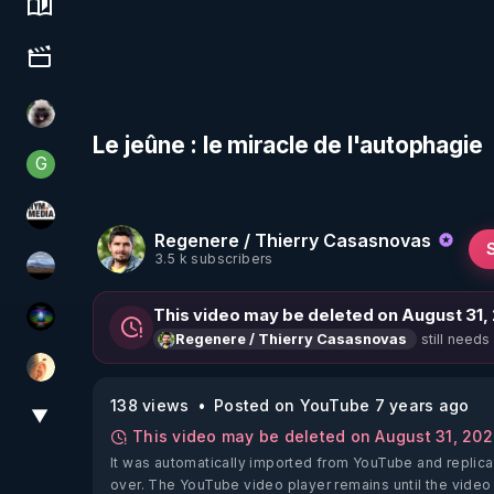
Science, history & spirituality
Culture, media & entertainment
Priscane
Le jeûne : le miracle de l'autophagie
G
Generousbear
HYM.MEDIA
Regenere / Thierry Casasnovas
3.5 k subscribers
michel lanceur alerte
This video may be deleted on August 31,
WakeUp
still needs
Regenere / Thierry Casasnovas
La Puce à l'oreille
138 views
Posted on YouTube 7 years ago
▼
View More
This video may be deleted on August 31, 20
It was automatically imported from YouTube and replica
over. The YouTube video player remains until the video