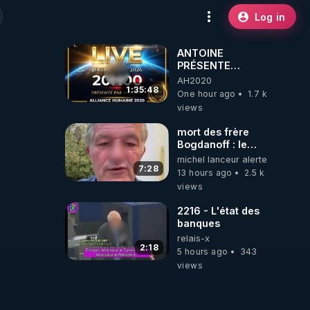
Log in
ANTOINE
PRÉSENTE
AH2020 LE LIVE
AH2020
20H ***DU
1:35:48
One hour ago
1.7 k
06/08/2026***
views
mort des frère
Bogdanoff : le
mensonge d état
michel lanceur alerte
7:28
13 hours ago
2.5 k
views
2216 - L'état des
banques
relais-x
2:18
5 hours ago
343
views