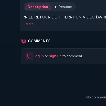
Description
Résumé
🌱 LE RETOUR DE THIERRY EN VIDÉO (AVRIL
More
https://www.rgnr.fr/presentation.html
🌱 LE MAGAZINE RÉGÉNÈRE 

COMMENTS
http://rgnr.li/ymag
Log in
or
sign up
to comment.
🌱 LA BOUTIQUE DU MAGAZINE

https://boutique.magazine-regenere.fr/
🌱 FIL TELEGRAM

https://t.me/rgnr_fr
No comments