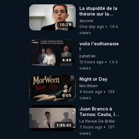
#jehovah
#collegecentral
La stupidité de la
théorie sur la
responsabilité de
aucune
l’homme
10:29
One day ago
1.6 k
concernant le
views
dioxyde de
carbone.
voila l'euthanasie
!
patatrak
4:49
12 hours ago
1.0 k
views
Night or Day
MorWeen
4 hours ago
133
6:05
views
Juan Branco à
Tarnos: Ceuta, le
narcotrafic et le
La Revue De Brêle
pouvoir en France
1:45:43
7 hours ago
137
views