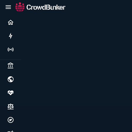
Current
Rushes
Live
Politics & institutions
World & geopolitics
Health, food & wellbeing
Society, justice & freedoms
Economy, environment & technology