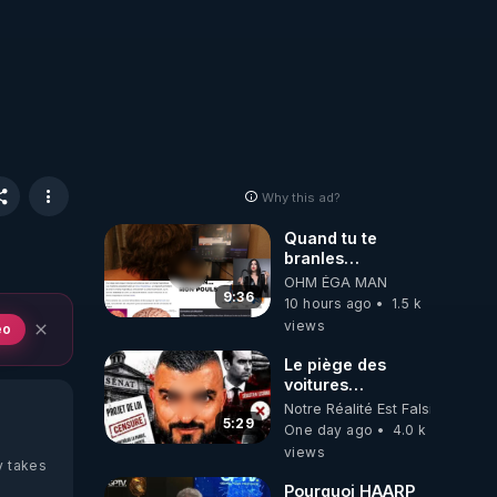
Why this ad?
Quand tu te
branles
bonhomme tu
OHM ÉGA MAN
émets des ondes
9:36
10 hours ago
1.5 k
ils ont juste omis
views
eo
de t'expliquer
Le piège des
voitures
électriques se
Notre Réalité Est Falsifiée Et F
referme sur les
5:29
One day ago
4.0 k
usagers !
views
y takes
Pourquoi HAARP