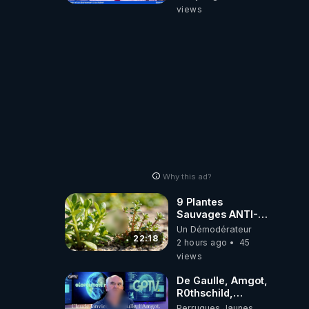
‪@gladysriifard5710‬
views
Laëtitia
Why this ad?
9 Plantes
Sauvages ANTI-
FAMINE: ces
Un Démodérateur
Ressources
22:18
2 hours ago
45
NUTRITIVES&MéDICINALES
views
JARDIN&des
Haies
De Gaulle, Amgot,
R0thschild,
Macron &
Perruques Jaunes