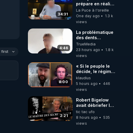
prépare en réalité
un CHAOS
La Puce à l'oreille
climatique, on
34:31
One day ago
1.3 k
répond
views
La problématique
des dents
dévitalisées et
TrueMedia
des implants
4:46
23 hours ago
1.8 k
first
views
« Si le peuple le
décide, le régime
peut tomber
klaudius
demain ! »
8:00
5 hours ago
446
views
Robert Bigelow
avait débriefer le
pédophile
tic tac ufo
génocidaire de
2:21
8 hours ago
535
donald j trump
views