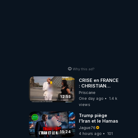
Why this ad?
CRISE en FRANCE
: CHRISTIAN
COTTEN FAIT une
Priscane
étrange
12:55
One day ago
1.4 k
découverte
views
Trump piège
l'Iran et le Hamas
Jague76
15:24
4 hours ago
101