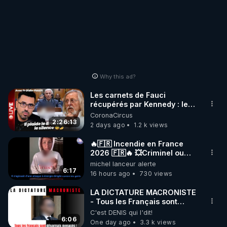
Why this ad?
Les carnets de Fauci
récupérés par Kennedy : le
scandale que plus personne
CoronaCircus
ne peut cacher
2:26:13
2 days ago
1.2 k views
🔥🇫🇷 Incendie en France
2026 🇫🇷🔥 💥Criminel ou
coincidence naturelle?💥
michel lanceur alerte
@NostraDamoucho
6:17
16 hours ago
730 views
LA DICTATURE MACRONISTE
- Tous les Français sont
désormais menacés !
C'est DENIS qui l'dit!
6:06
One day ago
3.3 k views