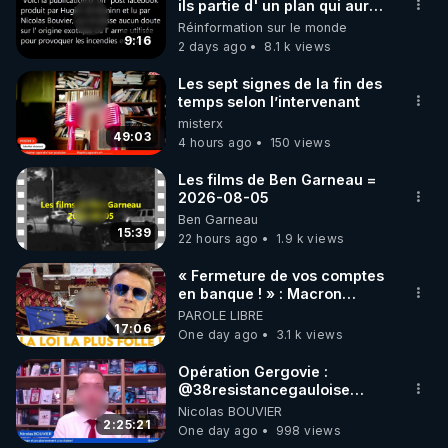
▶ 30 jours gratuit sur l’application de méditation et 
ils partie d' un plan qui aurait
débuté le 11 septembre 2001
Réinformation sur le monde
de bien-être ENVOL :

?
9:16
2 days ago
8.1 k views
Rendez-vous sur 
https://www.envol.app/code
 avec 
le code : REGENERE
Les sept signes de la fin des
temps selon l’intervenant
misterx
49:03
4 hours ago
150 views
Les films de Ben Garneau =
2026-08-05
Ben Garneau
15:39
22 hours ago
1.9 k views
« Fermeture de vos comptes
en banque ! » : Macron
impose une loi folle !
PAROLE LIBRE
17:06
One day ago
3.1 k views
Opération Gergovie :
‪@38resistancegauloise‬
‪@MarionSigautOfficiel‬
Nicolas BOUVIER
‪@gladysriifard5710‬ Laëtitia
2:25:21
One day ago
998 views