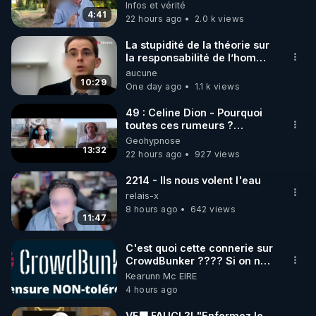
Infos et vérité
4:41
22 hours ago
2.0 k views
https://www.instagram.com/rdlr_thierrycasasnovas/
http://rgnr.li/instagram
La stupidité de la théorie sur
la responsabilité de l’homme
concernant le dioxyde de
aucune
🌱 LA NEWSLETTER

carbone.
10:29
One day ago
1.1 k views
Pour ne pas rater l’actualité RGNR (stages, 
49 : Celine Dion - Pourquoi
toutes ces rumeurs ?
http://rgnr.li/news
Enquête sous hypnose
Geohypnose
13:32
22 hours ago
927 views
🌱 VIDÉOS NON CENSURÉES SUR ODYSEE 

Toutes les vidéos Youtube sont aussi sur la 
2214 - Ils nous volent l'eau
relais-x
8 hours ago
642 views
http://rgnr.li/odysee
11:47
🌱 LES STAGES EN PRÉSENTIEL

C'est quoi cette connerie sur
CrowdBunker ???? Si on ne
peut plus publier, c'est un
Kearunn Mc EIRE
http://rgnr.li/stages
peu de la censure. Ne payez
4 hours ago
pas les boucliers pour voir
mes vidéos, c'est une
_________

VF🟩 FAUCI ?! "Enfermez le