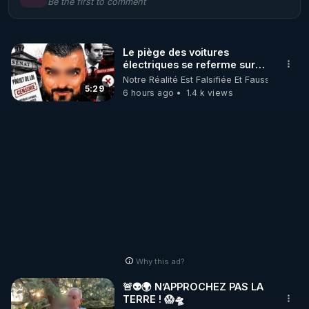
Be the first to comment
🌱 LE MAGAZINE RÉGÉNÈRE 

http://rgnr.li/ymag
Le piège des voitures
électriques se referme sur
🌱 LA BOUTIQUE DU MAGAZINE

les usagers !
Notre Réalité Est Falsifiée Et Fausse
Pour obtenir les anciens numéros que vous avez 
5:29
6 hours ago
1.4 k views
https://boutique.magazine-regenere.fr/
🌱 FIL TELEGRAM

Écoutez les podcasts gratuits de Thierry et les 
https://t.me/rgnr_fr
🌱 FACEBOOK

Why this ad?
http://rgnr.li/facebook
🚨👽🌍 N’APPROCHEZ PAS LA
TERRE ! 😱🛸
🌱 INSTAGRAM
