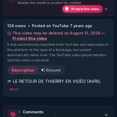
Shields this month to protect its content
Protect this video
138 views
Posted on YouTube 7 years ago
This video may be deleted on August 31, 2026 —
Protect this video
It was automatically imported from YouTube and replicated on
this platform.
In the case of a blockage, our system
automatically takes over. The YouTube video player remains
until the video is blocked.
Description
Résumé
🌱 LE RETOUR DE THIERRY EN VIDÉO (AVRIL 
2022)!

More
Découvrez la saison 2 des vidéos sur le nouveau 
https://www.rgnr.fr/presentation.html
0
Comments