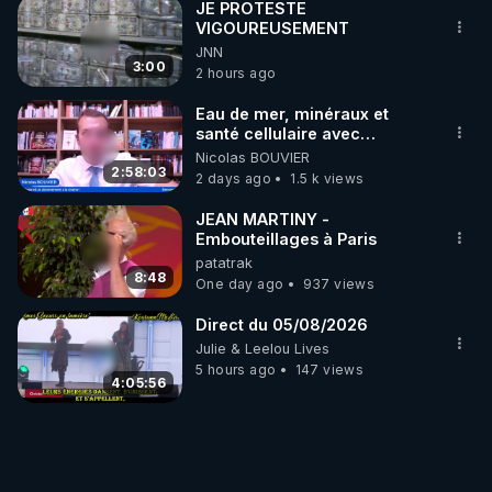
JE PROTESTE
VIGOUREUSEMENT
JNN
3:00
2 hours ago
Eau de mer, minéraux et
santé cellulaire avec
Grégoire Cadeau
Nicolas BOUVIER
2:58:03
2 days ago
1.5 k views
JEAN MARTINY -
Embouteillages à Paris
patatrak
8:48
One day ago
937 views
Direct du 05/08/2026
Julie & Leelou Lives
5 hours ago
147 views
4:05:56