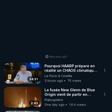
Why this ad?
Pourquoi HAARP prépare en
réalité un CHAOS climatique,
on répond
La Puce à l'oreille
34:31
3 hours ago
75 views
La fusée New Glenn de Blue
Origin vient de partir en
fumée.
Platosphère
2:43
One day ago
1.6 k views