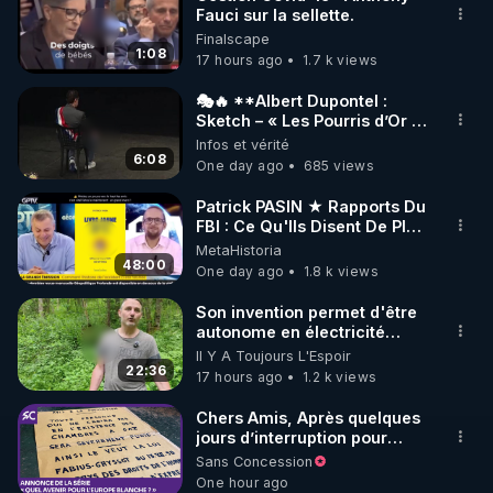
Fauci sur la sellette.
🌱 INSTAGRAM

Finalscape
1:08
17 hours ago
1.7 k views
https://www.instagram.com/rdlr_thierrycasasnovas/
http://rgnr.li/instagram
🎭🔥 **Albert Dupontel :
Sketch – « Les Pourris d’Or »
🏆💰**
Infos et vérité
🌱 LA NEWSLETTER

6:08
One day ago
685 views
Pour ne pas rater l’actualité RGNR (stages, 
Patrick PASIN ★ Rapports Du
FBI : Ce Qu'Ils Disent De Plus
http://rgnr.li/news
Grave Sur Hitler
MetaHistoria
48:00
One day ago
1.8 k views
🌱 VIDÉOS NON CENSURÉES SUR ODYSEE 

Toutes les vidéos Youtube sont aussi sur la 
Son invention permet d'être
autonome en électricité
avec un simple ruisseau
Il Y A Toujours L'Espoir
http://rgnr.li/odysee
22:36
17 hours ago
1.2 k views
🌱 LES STAGES EN PRÉSENTIEL

Chers Amis, Après quelques
jours d’interruption pour
clarifier ma position
Sans Concession
http://rgnr.li/stages
concernant le nombre de
One hour ago