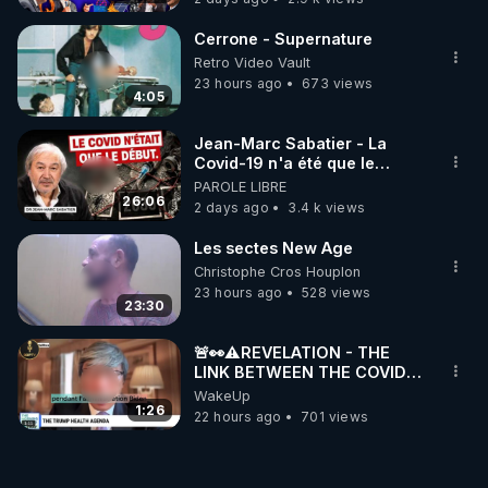
Cerrone - Supernature
Retro Video Vault
23 hours ago
673 views
4:05
Jean-Marc Sabatier - La
Covid-19 n'a été que le
début - L'ARNm & l'ARNm-aa
PAROLE LIBRE
jusqu où auront-t-il ?
26:06
2 days ago
3.4 k views
Les sectes New Age
Christophe Cros Houplon
23 hours ago
528 views
23:30
🚨👀⚠️REVELATION - THE
LINK BETWEEN THE COVID
VACCINE AND CANCER -LIEN
WakeUp
VACCIN COVID ET CANCER
1:26
22 hours ago
701 views