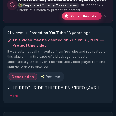
still needs 125
Regenere / Thierry Casasnovas
Shields this month to protect its content
Protect this video
21 views
Posted on YouTube 13 years ago
This video may be deleted on August 31, 2026 —
Protect this video
It was automatically imported from YouTube and replicated on
this platform.
In the case of a blockage, our system
automatically takes over. The YouTube video player remains
until the video is blocked.
Description
Résumé
🌱 LE RETOUR DE THIERRY EN VIDÉO (AVRIL 
2022)!

More
Découvrez la saison 2 des vidéos sur le nouveau 
https://www.rgnr.fr/presentation.html