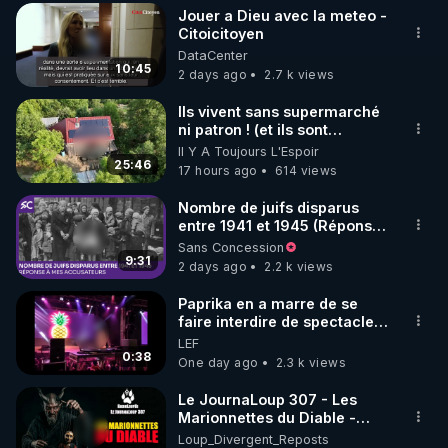
où je résidais alors, je
Jouer a Dieu avec la meteo -
diffusais un tract que j’avais
▶ 30 jours gratuit sur l’application de méditation et 
Citoicitoyen
moi-même rédigé, intitulé:
DataCenter
de bien-être ENVOL :

"La vérité, enfin." L’adresse
10:45
2 days ago
2.7 k views
postale de mon association y
Rendez-vous sur 
https://www.envol.app/code
 avec 
était imprimée, afin que le
le code : REGENERE
Ils vivent sans supermarché
public puisse se renseigner
ni patron ! (et ils sont
davantage. Résultat: une
heureux)
demande et deux lettres
Il Y A Toujours L'Espoir
25:46
d’injures pour plusieurs
17 hours ago
614 views
milliers de tracts distribués.
En 1990, la loi Gayssot fut
Nombre de juifs disparus
promulguée. Le professeur
entre 1941 et 1945 (Réponse
Faurisson me dit: "Le texte
à mes accusateurs)
Sans Concession
sanctionne la contestation
9:31
2 days ago
2.2 k views
de crimes contre l’humanité
‘qui ont été commis’. C’est
Paprika en a marre de se
une aubaine pour nous, car
faire interdire de spectacle.
pour nous condamner, les
Elle décide donc de devenir
LEF
juges devront prouver que
DJ !
0:38
One day ago
2.3 k views
les crimes contestés ont
bien été commis. En
Le JournaLoup 307 - Les
conséquence, le débat
Marionnettes du Diable -
historique qu’on nous refuse
Loup Divergent 2026.08.07
dans les médias se
Loup_Divergent_Reposts