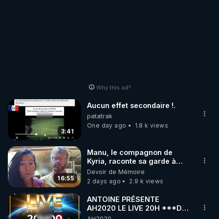
Why this ad?
Aucun effet secondaire !.
patatrak
One day ago
1.8 k views
3:41
Manu, le compagnon de
Kyria, raconte sa garde à
vue musclée. PARTAGEZ!
Devoir de Mémoire
16:55
2 days ago
2.9 k views
ANTOINE PRÉSENTE
AH2020 LE LIVE 20H ***DU
06/08/2026***
AH2020