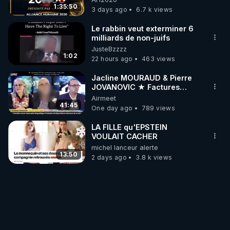
1:35:50
3 days ago
6.7 k views
Le rabbin veut exterminer 6
milliards de non-juifs
JusteBzzzz
1:02
22 hours ago
463 views
Jacline MOURAUD & Pierre
JOVANOVIC ★ Factures
Impayées : Où Est Passé Le
Airmeet
Pognon ?
41:45
One day ago
789 views
LA FILLE qu'EPSTEIN
VOULAIT CACHER
michel lanceur alerte
13:50
2 days ago
3.8 k views