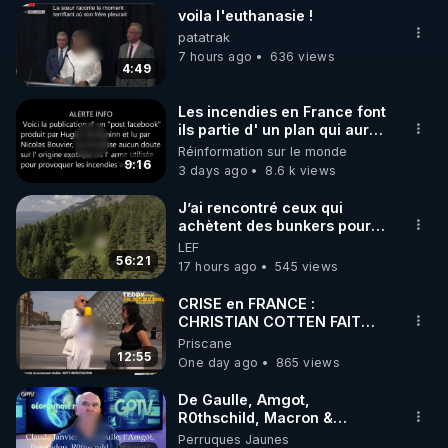
voila l'euthanasie !
▶ 30 jours gratuit sur l’application de méditation et 
patatrak
de bien-être ENVOL :

7 hours ago
636 views
4:49
Rendez-vous sur 
https://www.envol.app/code
 avec 
le code : REGENERE
Les incendies en France font
ils partie d' un plan qui aurait
débuté le 11 septembre 2001
Réinformation sur le monde
?
9:16
3 days ago
8.6 k views
J’ai rencontré ceux qui
achètent des bunkers pour
survivre à la fin du monde
LEF
56:21
17 hours ago
545 views
CRISE en FRANCE :
CHRISTIAN COTTEN FAIT
une étrange découverte
Priscane
12:55
One day ago
865 views
De Gaulle, Amgot,
R0thschild, Macron &
Pompidou… Macron Claude
Perruques Jaunes