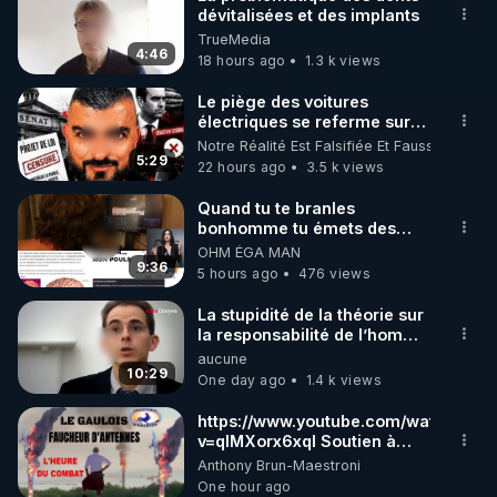
dévitalisées et des implants
🌱 INSTAGRAM

TrueMedia
4:46
18 hours ago
1.3 k views
https://www.instagram.com/rdlr_thierrycasasnovas/
http://rgnr.li/instagram
Le piège des voitures
électriques se referme sur
les usagers !
Notre Réalité Est Falsifiée Et Fausse
🌱 LA NEWSLETTER

5:29
22 hours ago
3.5 k views
Pour ne pas rater l’actualité RGNR (stages, 
Quand tu te branles
bonhomme tu émets des
http://rgnr.li/news
ondes ils ont juste omis de
OHM ÉGA MAN
t'expliquer
9:36
5 hours ago
476 views
🌱 VIDÉOS NON CENSURÉES SUR ODYSEE 

Toutes les vidéos Youtube sont aussi sur la 
La stupidité de la théorie sur
la responsabilité de l’homme
concernant le dioxyde de
aucune
http://rgnr.li/odysee
carbone.
10:29
One day ago
1.4 k views
🌱 LES STAGES EN PRÉSENTIEL

https://www.youtube.com/watch?
v=qlMXorx6xqI Soutien à
tous les gardiens du Vivant
Anthony Brun-Maestroni
http://rgnr.li/stages
One hour ago