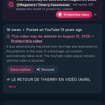
still needs 125
Regenere / Thierry Casasnovas
Shields this month to protect its content
Protect this video
18 views
Posted on YouTube 13 years ago
This video may be deleted on August 31, 2026 —
Protect this video
It was automatically imported from YouTube and replicated on
this platform.
In the case of a blockage, our system
automatically takes over. The YouTube video player remains
until the video is blocked.
Description
Résumé
🌱 LE RETOUR DE THIERRY EN VIDÉO (AVRIL 
2022)!

More
Découvrez la saison 2 des vidéos sur le nouveau 
https://www.rgnr.fr/presentation.html