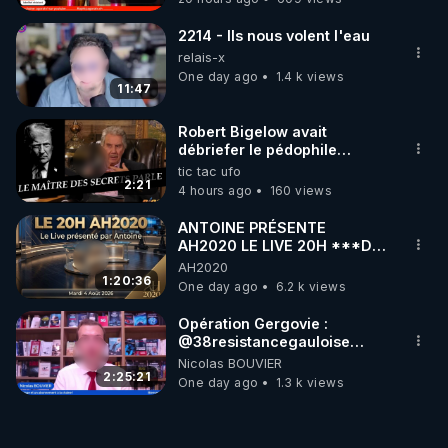
2214 - Ils nous volent l'eau
relais-x
One day ago
1.4 k views
11:47
Robert Bigelow avait
débriefer le pédophile
génocidaire de donald j
tic tac ufo
trump
2:21
4 hours ago
160 views
ANTOINE PRÉSENTE
AH2020 LE LIVE 20H ***DU
04/08/2026*** 📷LE
AH2020
GRAND RÉVEIL EST EN
1:20:36
One day ago
6.2 k views
MARCHE 📷
Opération Gergovie :
‪@38resistancegauloise‬
‪@MarionSigautOfficiel‬
Nicolas BOUVIER
‪@gladysriifard5710‬ Laëtitia
2:25:21
One day ago
1.3 k views