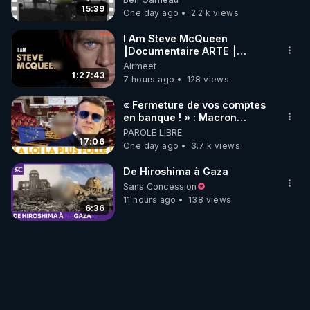
15:39
One day ago
2.2 k views
I Am Steve McQueen
⎮Documentaire ARTE ⎮
Cinema
Airmeet
1:27:43
7 hours ago
128 views
« Fermeture de vos comptes
en banque ! » : Macron
impose une loi folle !
PAROLE LIBRE
17:06
One day ago
3.7 k views
De Hiroshima à Gaza
Sans Concession
11 hours ago
138 views
6:36