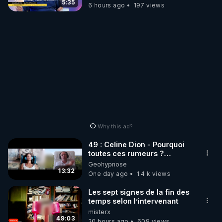
Janvier, GPTV, 18 X 2024
5:35
6 hours ago
197 views
Why this ad?
49 : Celine Dion - Pourquoi
toutes ces rumeurs ?
Enquête sous hypnose
Geohypnose
13:32
One day ago
1.4 k views
Les sept signes de la fin des
temps selon l’intervenant
misterx
49:03
20 hours ago
609 views