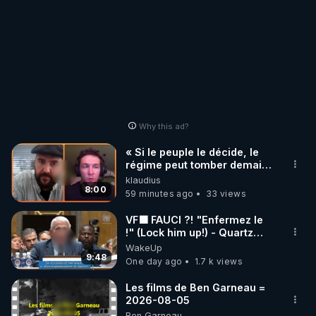
Why this ad?
« Si le peuple le décide, le
régime peut tomber demain !
»
klaudius
8:00
59 minutes ago
33 views
VF🟩 FAUCI ?! "Enfermez le
!" (Lock him up!) - Quartz
Traduction
WakeUp
9:48
One day ago
1.7 k views
Les films de Ben Garneau =
2026-08-05
Ben Garneau