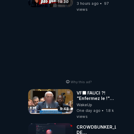
besoin de nous
18:30
3 hours ago
97
excuser ! #jw
views
#jehovah
#collegecentral
Why this ad?
VF🟩 FAUCI ?!
"Enfermez le !"
(Lock him up!) -
WakeUp
Quartz Traduction
9:48
One day ago
1.8 k
views
CROWDBUNKER_LOI
DE