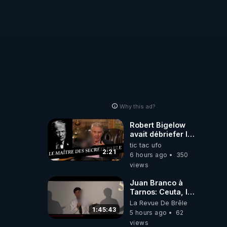
Why this ad?
Robert Bigelow
avait débriefer le
pédophile
tic tac ufo
génocidaire de
2:21
6 hours ago
350
donald j trump
views
Juan Branco à
Tarnos: Ceuta, le
narcotrafic et le
La Revue De Brêle
pouvoir en France
1:45:43
5 hours ago
62
views