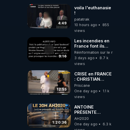
voila l'euthanasie
!
patatrak
4:49
10 hours ago
855
views
Les incendies en
France font ils
partie d' un plan
Réinformation sur le monde
qui aurait débuté
9:16
3 days ago
8.7 k
le 11 septembre
views
2001 ?
CRISE en FRANCE
: CHRISTIAN
COTTEN FAIT une
Priscane
étrange
12:55
One day ago
1.1 k
découverte
views
ANTOINE
PRÉSENTE
AH2020 LE LIVE
AH2020
20H ***DU
1:20:36
One day ago
6.3 k
04/08/2026***
views