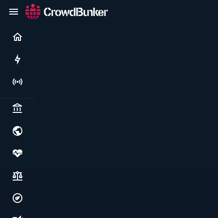
Current
Rushes
Live
Politics & institutions
World & geopolitics
Health, food & wellbeing
Society, justice & freedoms
Economy, environment & technology