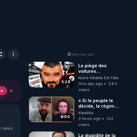
Why this ad?
Le piège des
voitures
électriques se
Notre Réalité Est Falsifiée Et F
referme sur les
5:29
One day ago
3.8 k
usagers !
views
eo
« Si le peuple le
décide, le régime
peut tomber
klaudius
demain ! »
8:00
3 hours ago
224
views
y takes
La stupidité de la