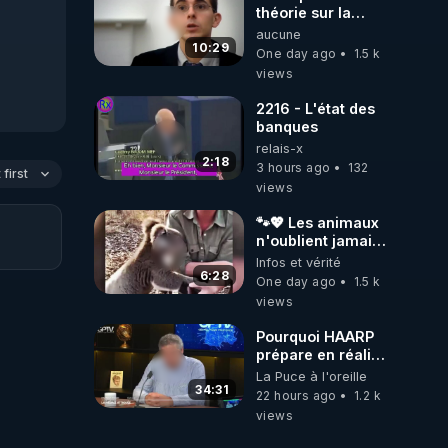
théorie sur la
responsabilité de
aucune
l’homme
10:29
One day ago
1.5 k
concernant le
views
dioxyde de
carbone.
2216 - L'état des
banques
relais-x
2:18
3 hours ago
132
first
views
🐾💖 Les animaux
n'oublient jamais
ceux qu'ils
Infos et vérité
aiment… 🥹❤️
6:28
One day ago
1.5 k
views
Pourquoi HAARP
prépare en réalité
un CHAOS
La Puce à l'oreille
climatique, on
34:31
22 hours ago
1.2 k
répond
views