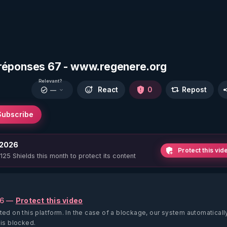
ns réponses 67 - www.regenere.org
Relevant?
React
0
Repost
—
Subscribe
 2026
Protect this vid
 125 Shields this month to protect its content
26 —
Protect this video
ted on this platform.
In the case of a blockage, our system automaticall
 is blocked.