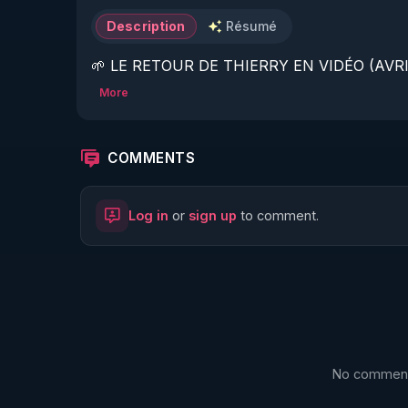
Description
Résumé
🌱 LE RETOUR DE THIERRY EN VIDÉO (AVRIL
More
https://www.rgnr.fr/presentation.html
🌱 LE MAGAZINE RÉGÉNÈRE 

COMMENTS
http://rgnr.li/ymag
Log in
or
sign up
to comment.
🌱 LA BOUTIQUE DU MAGAZINE

https://boutique.magazine-regenere.fr/
🌱 FIL TELEGRAM

https://t.me/rgnr_fr
No comments