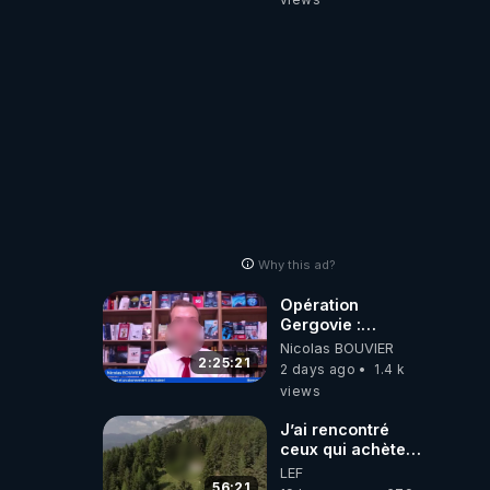
📷LE GRAND
RÉVEIL EST EN
MARCHE 📷
Why this ad?
Opération
Gergovie :
‪@38resistancegauloise‬
Nicolas BOUVIER
‪@MarionSigautOfficiel‬
2:25:21
2 days ago
1.4 k
‪@gladysriifard5710‬
views
Laëtitia
J’ai rencontré
ceux qui achètent
des bunkers pour
LEF
survivre à la fin
56:21