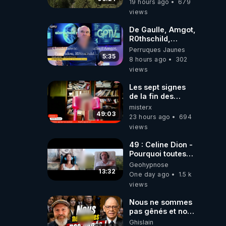
19 hours ago
679
du monde
views
De Gaulle, Amgot,
R0thschild,
Macron &
Perruques Jaunes
Pompidou…
5:35
8 hours ago
302
Macron Claude
views
Janvier, GPTV, 18
X 2024
Les sept signes
de la fin des
temps selon
misterx
l’intervenant
49:03
23 hours ago
694
views
49 : Celine Dion -
Pourquoi toutes
ces rumeurs ?
Geohypnose
Enquête sous
13:32
One day ago
1.5 k
hypnose
views
Nous ne sommes
pas gênés et nous
n’avons pas
Ghislain