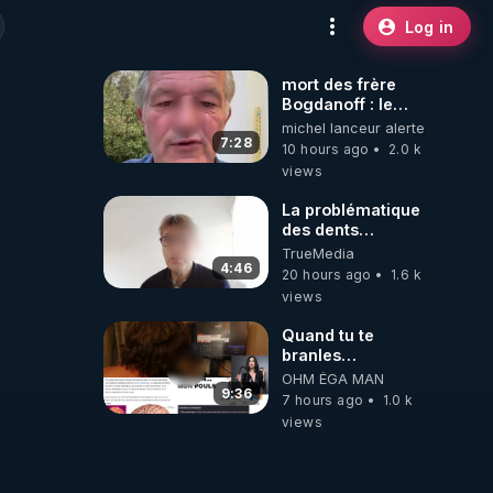
Log in
mort des frère
Bogdanoff : le
mensonge d état
michel lanceur alerte
7:28
10 hours ago
2.0 k
views
La problématique
des dents
dévitalisées et
TrueMedia
des implants
4:46
20 hours ago
1.6 k
views
Quand tu te
branles
bonhomme tu
OHM ÉGA MAN
émets des ondes
9:36
7 hours ago
1.0 k
ils ont juste omis
views
de t'expliquer