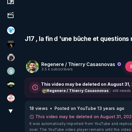
Science, history & spirituality
Culture, media & entertainment
A.D.N.M
J17 , la fin d 'une bûche et questio
Infos et vérité
Priscane
Regenere / Thierry Casasnovas
3.5 k subscribers
g
gilo59
This video may be deleted on August 31,
DMSO pour TOUS
still needs
Regenere / Thierry Casasnovas
JSF - TV
18 views
Posted on YouTube 13 years ago
▼
View More
This video may be deleted on August 31, 20
It was automatically imported from YouTube and replica
over. The YouTube video player remains until the video