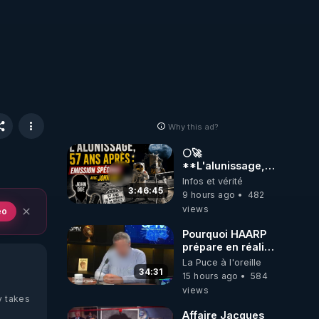
Why this ad?
🌕🚀
**L'alunissage,
57 ans après :
Infos et vérité
Émission spéciale
3:46:45
9 hours ago
482
avec John Doe
views
eo
!** 👨 🚀✨
Pourquoi HAARP
prépare en réalité
un CHAOS
La Puce à l'oreille
climatique, on
34:31
15 hours ago
584
répond
views
y takes
Affaire Jacques