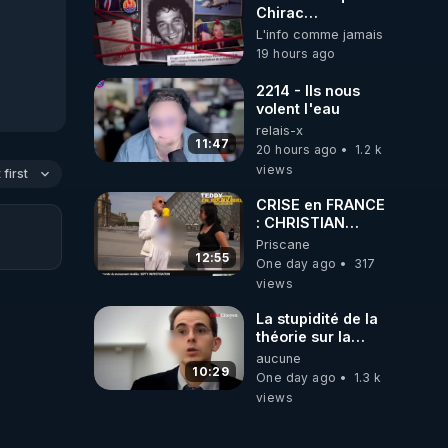
Chirac
cococainoman
L'info comme jamais
PD, Gaston Flosse
19 hours ago
IDEM, les
barbouses, mort
2214 - Ils nous
du journaliste
volent l'eau
Jean-Pascal
relais-x
Couraud dit JPK
11:47
20 hours ago
1.2 k
par la mafai et
views
frère la truelle ! 😒
first
🤢😡
CRISE en FRANCE
https://odysee.com/@ano
: CHRISTIAN
journaliste-
COTTEN FAIT une
Priscane
enqu%C3%AAtait-
étrange
12:55
sur-l%27Etat-
One day ago
317
découverte
fran%C3%A7ais.-
views
Puis-il-a-
disparu:5
La stupidité de la
théorie sur la
responsabilité de
aucune
l’homme
10:29
One day ago
1.3 k
concernant le
views
dioxyde de
carbone.