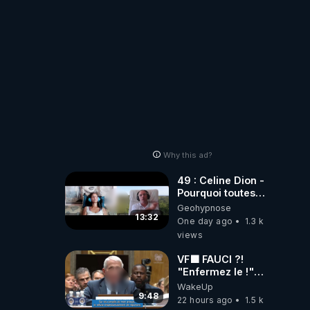
Why this ad?
49 : Celine Dion -
Pourquoi toutes
ces rumeurs ?
Geohypnose
Enquête sous
13:32
One day ago
1.3 k
hypnose
views
VF🟩 FAUCI ?!
"Enfermez le !"
(Lock him up!) -
WakeUp
Quartz Traduction
9:48
22 hours ago
1.5 k