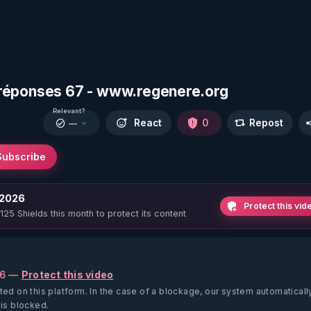
ns réponses 67 - www.regenere.org
Relevant?
React
0
Repost
—
Subscribe
 2026
Protect this vid
 125 Shields this month to protect its content
26 —
Protect this video
ted on this platform.
In the case of a blockage, our system automaticall
 is blocked.