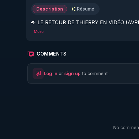
Description
Résumé
🌱 LE RETOUR DE THIERRY EN VIDÉO (AVRIL
More
https://www.rgnr.fr/presentation.html
🌱 LE MAGAZINE RÉGÉNÈRE 

COMMENTS
http://rgnr.li/ymag
Log in
or
sign up
to comment.
🌱 LA BOUTIQUE DU MAGAZINE

https://boutique.magazine-regenere.fr/
🌱 FIL TELEGRAM

https://t.me/rgnr_fr
No comments