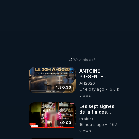
Why this ad?
ANTOINE
PRÉSENTE
AH2020 LE LIVE
AH2020
20H ***DU
1:20:36
One day ago
6.0 k
04/08/2026***
views
📷LE GRAND
RÉVEIL EST EN
Les sept signes
MARCHE 📷
de la fin des
temps selon
misterx
l’intervenant
49:03
16 hours ago
467
views