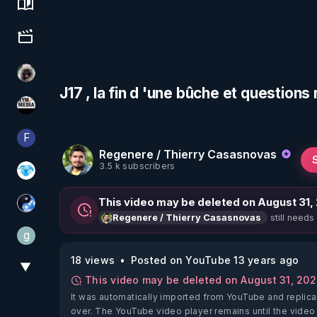
Science, history & spirituality
Culture, media & entertainment
Priscane
J17 , la fin d 'une bûche et questio
HYM.MEDIA
F
Finalscape
Regenere / Thierry Casasnovas
3.5 k subscribers
A.D.N.M
This video may be deleted on August 31,
Chercheur de vérité
still needs
Regenere / Thierry Casasnovas
g
gilo59
18 views
Posted on YouTube 13 years ago
▼
View More
This video may be deleted on August 31, 20
It was automatically imported from YouTube and replica
over. The YouTube video player remains until the video