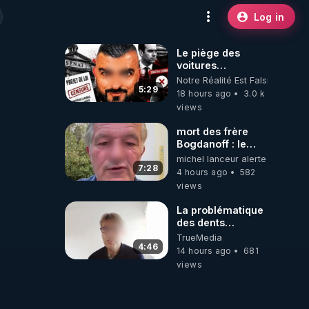
Log in
Le piège des
voitures
électriques se
Notre Réalité Est Falsifiée Et F
referme sur les
5:29
18 hours ago
3.0 k
usagers !
views
mort des frère
Bogdanoff : le
mensonge d état
michel lanceur alerte
7:28
4 hours ago
582
views
La problématique
des dents
dévitalisées et
TrueMedia
des implants
4:46
14 hours ago
681
views