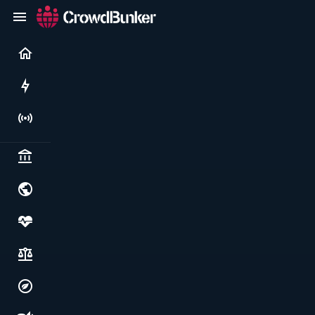
Current
Rushes
Live
Politics & institutions
World & geopolitics
Health, food & wellbeing
Society, justice & freedoms
Economy, environment & technology