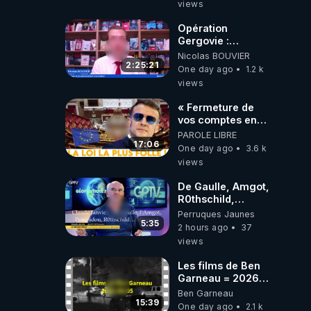
views
Opération
Gergovie :
‪@38resistancegauloise‬
Nicolas BOUVIER
‪@MarionSigautOfficiel‬
2:25:21
One day ago
1.2 k
‪@gladysriifard5710‬
views
Laëtitia
« Fermeture de
vos comptes en
banque ! » :
PAROLE LIBRE
Macron impose
17:06
One day ago
3.6 k
une loi folle !
views
De Gaulle, Amgot,
R0thschild,
Macron &
Perruques Jaunes
Pompidou…
5:35
2 hours ago
37
Macron Claude
views
Janvier, GPTV, 18
X 2024
Les films de Ben
Garneau = 2026-
08-05
Ben Garneau
15:39
One day ago
2.1 k