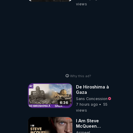
views
Why this ad?
De Hiroshima à
Gaza
Sans Concession
6:36
7 hours ago
55
views
I Am Steve
McQueen
⎮Documentaire
Airmeet