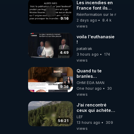
Les incendies en
France font ils
partie d' un plan
Réinformation sur le monde
qui aurait débuté
9:16
2 days ago
8.4 k
le 11 septembre
views
2001 ?
voila l'euthanasie
!
patatrak
4:49
3 hours ago
174
views
Quand tu te
branles
bonhomme tu
OHM ÉGA MAN
émets des ondes
9:36
One hour ago
30
ils ont juste omis
views
de t'expliquer
J’ai rencontré
ceux qui achètent
des bunkers pour
LEF
survivre à la fin
56:21
13 hours ago
309
du monde
views