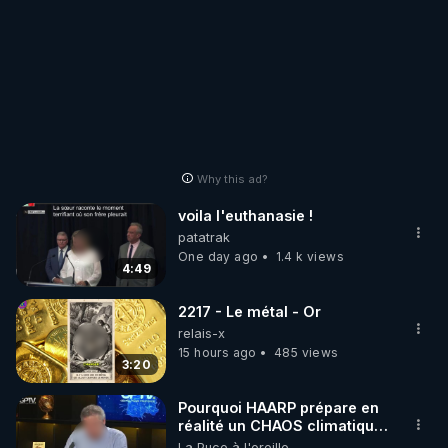
Why this ad?
voila l'euthanasie !
patatrak
One day ago
1.4 k views
4:49
2217 - Le métal - Or
relais-x
15 hours ago
485 views
3:20
Pourquoi HAARP prépare en
réalité un CHAOS climatique,
on répond
La Puce à l'oreille