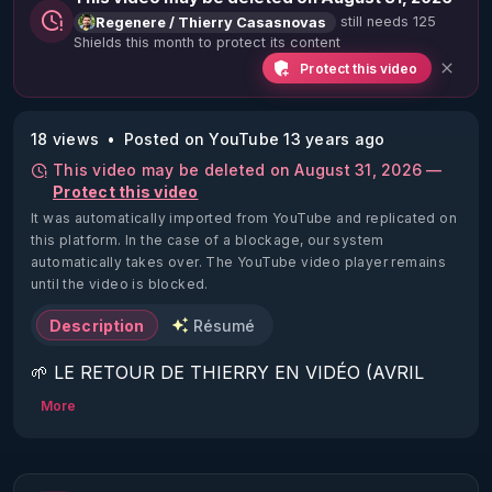
still needs 125
Regenere / Thierry Casasnovas
Shields this month to protect its content
Protect this video
18 views
Posted on YouTube 13 years ago
This video may be deleted on August 31, 2026 —
Protect this video
It was automatically imported from YouTube and replicated on
this platform.
In the case of a blockage, our system
automatically takes over. The YouTube video player remains
until the video is blocked.
Description
Résumé
🌱 LE RETOUR DE THIERRY EN VIDÉO (AVRIL 
2022)!

More
Découvrez la saison 2 des vidéos sur le nouveau 
https://www.rgnr.fr/presentation.html