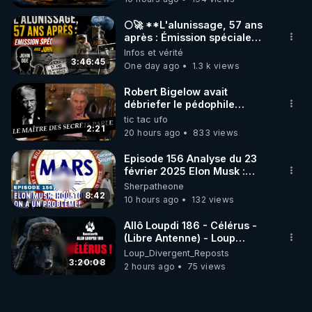
🌕🚀 **L'alunissage, 57 ans
après : Émission spéciale
avec John Doe !** 👨 🚀✨
Infos et vérité
3:46:45
One day ago
1.3 k views
Robert Bigelow avait
débriefer le pédophile
génocidaire de donald j
tic tac ufo
trump
2:21
20 hours ago
833 views
Episode 156 Analyse du 23
février 2025 Elon Musk :
Houston , on a un problème !
Sherpatheone
8:42
10 hours ago
132 views
Allô Loupdi 186 - Célérus -
(Libre Antenne) - Loup
Divergent 2026.08.06
Loup_Divergent_Reposts
3:20:08
2 hours ago
75 views