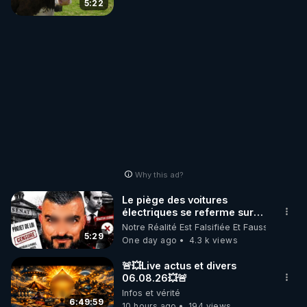
5:22
Why this ad?
Le piège des voitures
électriques se referme sur
les usagers !
Notre Réalité Est Falsifiée Et Fausse
5:29
One day ago
4.3 k views
🚨💥Live actus et divers
06.08.26💥🚨
Infos et vérité
6:49:59
10 hours ago
194 views