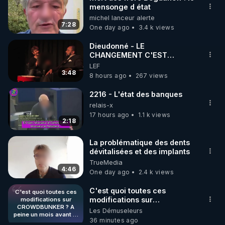
mensonge d état
🌱 INSTAGRAM

michel lanceur alerte
7:28
One day ago
3.4 k views
https://www.instagram.com/rdlr_thierrycasasnovas/
http://rgnr.li/instagram
Dieudonné - LE
CHANGEMENT C'EST
MAINTENANT
LEF
🌱 LA NEWSLETTER

3:48
8 hours ago
267 views
Pour ne pas rater l’actualité RGNR (stages, 
2216 - L'état des banques
http://rgnr.li/news
relais-x
17 hours ago
1.1 k views
2:18
🌱 VIDÉOS NON CENSURÉES SUR ODYSEE 

Toutes les vidéos Youtube sont aussi sur la 
La problématique des dents
dévitalisées et des implants
TrueMedia
http://rgnr.li/odysee
4:46
One day ago
2.4 k views
🌱 LES STAGES EN PRÉSENTIEL

C'est quoi toutes ces
C'est quoi toutes ces
modifications sur
modifications sur
CROWDBUNKER ? A
CROWDBUNKER ? A peine
Les Démuseleurs
http://rgnr.li/stages
peine un mois avant le
un mois avant le début de la
36 minutes ago
début de la censure sur