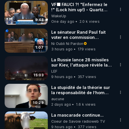
VF🟩 FAUCI ?! "Enfermez le
▶ 30 jours gratuit sur l’application de méditation et 
!" (Lock him up!) - Quartz
Traduction
WakeUp
de bien-être ENVOL :

9:48
One day ago
2.0 k views
Rendez-vous sur 
https://www.envol.app/code
 avec 
le code : REGENERE
Le sénateur Rand Paul fait
voter en commission
l'outrage au Congrès contre
Ni Oubli Ni Pardon
Anthony Fauci
1:07
3 hours ago
179 views
La Russie lance 28 missiles
sur Kiev, l'attaque révèle la
faiblesse de Kiev
LEF
15:03
9 hours ago
357 views
La stupidité de la théorie sur
la responsabilité de l’homme
concernant le dioxyde de
aucune
carbone.
10:29
2 days ago
1.6 k views
La mascarade continue...
Coeur de Savoie radioweb TV
9 hours ago
377 views