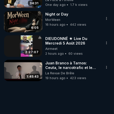
34:31
One day ago
1.7 k views
Night or Day
MorWeen
16 hours ago
442 views
6:05
DIEUDONNÉ ★ Live Du
Mercredi 5 Août 2026
Airmeet
2:27:07
2 hours ago
60 views
Juan Branco à Tarnos:
Ceuta, le narcotrafic et le
pouvoir en France
La Revue De Brêle
1:45:43
19 hours ago
423 views