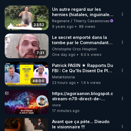
http://rgnr.li/facebook
Un autre regard sur les
hernies (hiatales, inguinales,
🌱 INSTAGRAM

etc.) - www.regenere.org
Regenere / Thierry Casasnovas
23:52
9 years ago
88 views
https://www.instagram.com/rdlr_thierrycasasnovas/
http://rgnr.li/instagram
Le secret emporté dans la
tombe par le Commandant
Cousteau le 25 juin 1997
Christophe Cros Houplon
🌱 LA NEWSLETTER

7:31
One day ago
6.0 k views
Pour ne pas rater l’actualité RGNR (stages, 
Patrick PASIN ★ Rapports Du
FBI : Ce Qu'Ils Disent De Plus
http://rgnr.li/news
Grave Sur Hitler
MetaHistoria
48:00
23 hours ago
1.6 k views
🌱 VIDÉOS NON CENSURÉES SUR ODYSEE 

Toutes les vidéos Youtube sont aussi sur la 
https://agoraanon.blogspot.com/2026
stream-n79-direct-de-
christelle.html
vivre
http://rgnr.li/odysee
17 minutes ago
🌱 LES STAGES EN PRÉSENTIEL

Avant que ça pète... Dieudo
le visionnaire !!!