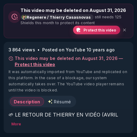
This video may be deleted on August 31, 2026
still needs 125
Regenere / Thierry Casasnovas
Shields this month to protect its content
Protect this video
3 864 views
Posted on YouTube 10 years ago
This video may be deleted on August 31, 2026 —
Protect this video
It was automatically imported from YouTube and replicated on
this platform.
In the case of a blockage, our system
automatically takes over. The YouTube video player remains
until the video is blocked.
Description
Résumé
🌱 LE RETOUR DE THIERRY EN VIDÉO (AVRIL 
2022)!

More
Découvrez la saison 2 des vidéos sur le nouveau 