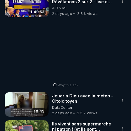
Révélations 2 sur 2 - live du
07/08/26
A.D.N.M
1:49:53
2 days ago
2.8 k views
Why this ad?
Jouer a Dieu avec la meteo -
Citoicitoyen
DataCenter
10:45
2 days ago
2.5 k views
Ils vivent sans supermarché
ni patron ! (et ils sont