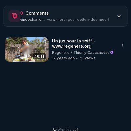
https://www.rgnr.fr/presentation.html
0
Comments
vincocharro
:
waw merci pour cette vidéo mec !
🌱 LE MAGAZINE RÉGÉNÈRE 

http://rgnr.li/ymag
Un jus pour la soif ! -
www.regenere.org
🌱 LA BOUTIQUE DU MAGAZINE

Regenere / Thierry Casasnovas
Pour obtenir les anciens numéros que vous avez 
16:11
12 years ago
21 views
https://boutique.magazine-regenere.fr/
🌱 FIL TELEGRAM

Écoutez les podcasts gratuits de Thierry et les 
https://t.me/rgnr_fr
🌱 FACEBOOK

Why this ad?