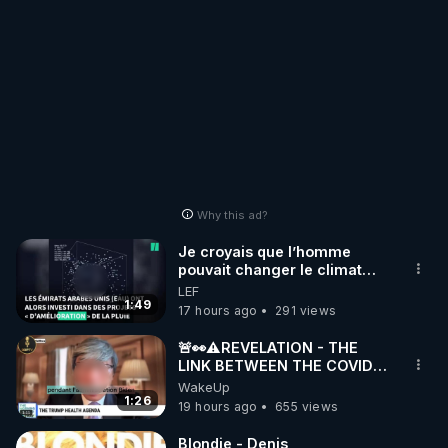
Why this ad?
Je croyais que l’homme
pouvait changer le climat
relevait du complotisme…
LEF
Faites tourner !
1:49
17 hours ago
291 views
🚨👀⚠️REVELATION - THE
LINK BETWEEN THE COVID
VACCINE AND CANCER -LIEN
WakeUp
VACCIN COVID ET CANCER
1:26
19 hours ago
655 views
Blondie - Denis