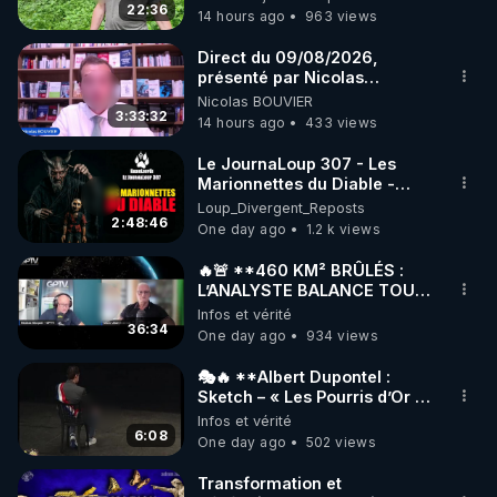
22:36
14 hours ago
963 views
code : REGENERE10

Direct du 09/08/2026,
▶ 30 jours gratuit sur l’application de méditation et 
présenté par Nicolas
BOUVIER
Nicolas BOUVIER
de bien-être ENVOL :

3:33:32
14 hours ago
433 views
Rendez-vous sur 
https://www.envol.app/code
 avec 
le code : REGENERE
Le JournaLoup 307 - Les
Marionnettes du Diable -
Loup Divergent 2026.08.07
Loup_Divergent_Reposts
2:48:46
One day ago
1.2 k views
🔥🚨 **460 KM² BRÛLÉS :
L’ANALYSTE BALANCE TOUT
SUR CETTE IMPOSTURE !**
Infos et vérité
🔥🌲 | GPTV
36:34
One day ago
934 views
🎭🔥 **Albert Dupontel :
Sketch – « Les Pourris d’Or »
🏆💰**
Infos et vérité
6:08
One day ago
502 views
Transformation et