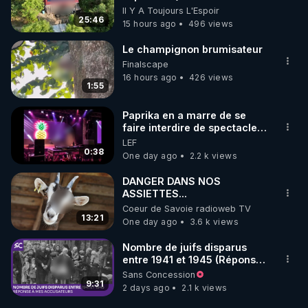
heureux)
Il Y A Toujours L'Espoir
25:46
15 hours ago
496 views
Le champignon brumisateur
Finalscape
16 hours ago
426 views
1:55
Paprika en a marre de se
faire interdire de spectacle.
Elle décide donc de devenir
LEF
DJ !
0:38
One day ago
2.2 k views
DANGER DANS NOS
ASSIETTES...
Coeur de Savoie radioweb TV
13:21
One day ago
3.6 k views
Nombre de juifs disparus
entre 1941 et 1945 (Réponse
à mes accusateurs)
Sans Concession
9:31
2 days ago
2.1 k views