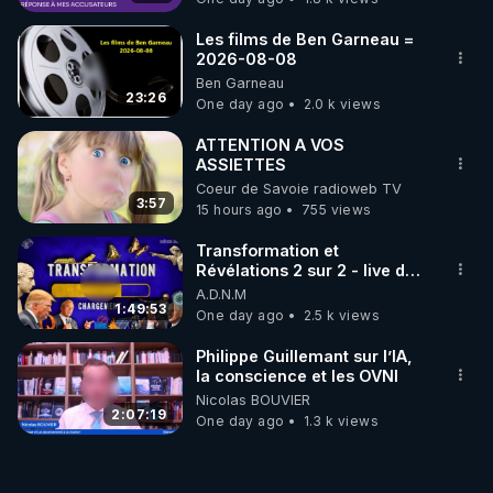
Les films de Ben Garneau =
2026-08-08
Ben Garneau
23:26
One day ago
2.0 k views
ATTENTION A VOS
ASSIETTES
Coeur de Savoie radioweb TV
3:57
15 hours ago
755 views
Transformation et
Révélations 2 sur 2 - live du
07/08/26
A.D.N.M
1:49:53
One day ago
2.5 k views
Philippe Guillemant sur l’IA,
la conscience et les OVNI
Nicolas BOUVIER
2:07:19
One day ago
1.3 k views