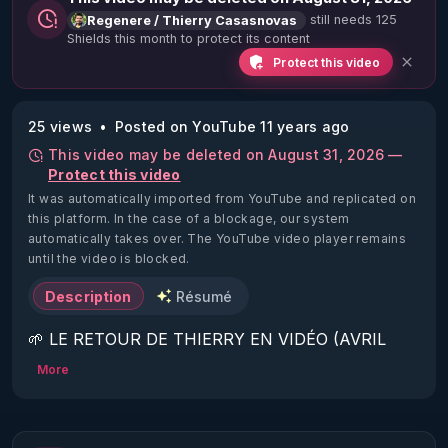
still needs 125
Regenere / Thierry Casasnovas
Shields this month to protect its content
Protect this video
25 views
Posted on YouTube 11 years ago
This video may be deleted on August 31, 2026 —
Protect this video
It was automatically imported from YouTube and replicated on
this platform.
In the case of a blockage, our system
automatically takes over. The YouTube video player remains
until the video is blocked.
Description
Résumé
🌱 LE RETOUR DE THIERRY EN VIDÉO (AVRIL 
2022)!

More
Découvrez la saison 2 des vidéos sur le nouveau 
https://www.rgnr.fr/presentation.html