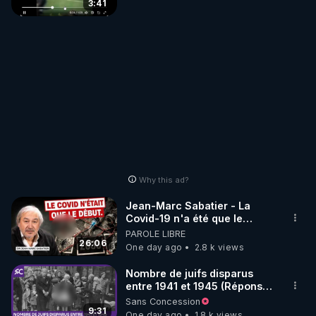
3:41
Why this ad?
Jean-Marc Sabatier - La
Covid-19 n'a été que le
début - L'ARNm & l'ARNm-aa
PAROLE LIBRE
jusqu où auront-t-il ?
26:06
One day ago
2.8 k views
Nombre de juifs disparus
entre 1941 et 1945 (Réponse
à mes accusateurs)
Sans Concession
9:31
One day ago
1.8 k views