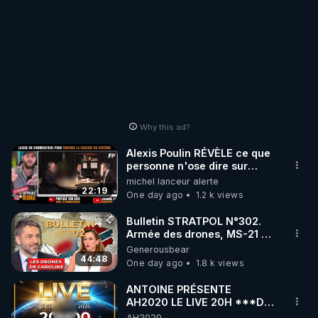
Why this ad?
Alexis Poulin RÉVÈLE ce que
personne n'ose dire sur
l'Union européenne (C'est
michel lanceur alerte
explosif)
22:19
One day ago
1.2 k views
Bulletin STRATPOL N°302.
Armée des drones, MS-21 en
série, missiles coréens.
Generousbear
07.08.2026.
44:48
One day ago
1.8 k views
ANTOINE PRÉSENTE
AH2020 LE LIVE 20H ***DU
06/08/2026***
AH2020