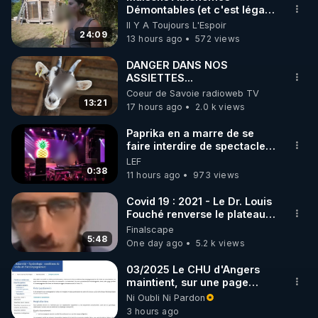
Démontables (et c'est légal).
🌱 INSTAGRAM

Visite éco village en
Il Y A Toujours L'Espoir
Bretagne
24:09
13 hours ago
572 views
https://www.instagram.com/rdlr_thierrycasasnovas/
http://rgnr.li/instagram
DANGER DANS NOS
ASSIETTES...
Coeur de Savoie radioweb TV
🌱 LA NEWSLETTER

13:21
17 hours ago
2.0 k views
Pour ne pas rater l’actualité RGNR (stages, 
Paprika en a marre de se
faire interdire de spectacle.
http://rgnr.li/news
Elle décide donc de devenir
LEF
DJ !
0:38
11 hours ago
973 views
🌱 VIDÉOS NON CENSURÉES SUR ODYSEE 

Toutes les vidéos Youtube sont aussi sur la 
Covid 19 : 2021 - Le Dr. Louis
Fouché renverse le plateau
de CNews !
Finalscape
http://rgnr.li/odysee
5:48
One day ago
5.2 k views
🌱 LES STAGES EN PRÉSENTIEL

03/2025 Le CHU d'Angers
maintient, sur une page
mise à jour, ses consignes
Ni Oubli Ni Pardon
http://rgnr.li/stages
sanitaires Covid en
3 hours ago