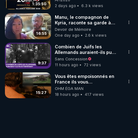
1:35:50
2 days ago
6.3 k views
Manu, le compagnon de
Kyria, raconte sa garde à
vue musclée. PARTAGEZ!
Devoir de Mémoire
16:55
One day ago
2.6 k views
Combien de Juifs les
Allemands auraient-ils pu
exterminer?
Sans Concession
9:37
11 hours ago
72 views
Vous êtes empoisonnés en
France ils vous
empoisonnent tranquille
OHM ÉGA MAN
15:27
18 hours ago
417 views