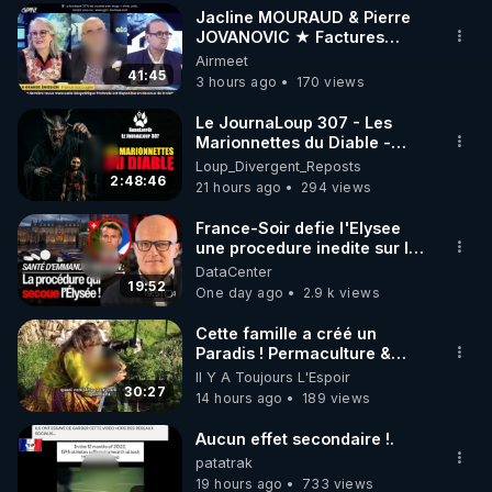
Jacline MOURAUD & Pierre
▶ 30 jours gratuit sur l’application de méditation et 
JOVANOVIC ★ Factures
Impayées : Où Est Passé Le
Airmeet
de bien-être ENVOL :

Pognon ?
41:45
3 hours ago
170 views
Rendez-vous sur 
https://www.envol.app/code
 avec 
le code : REGENERE
Le JournaLoup 307 - Les
Marionnettes du Diable -
Loup Divergent 2026.08.07
Loup_Divergent_Reposts
2:48:46
21 hours ago
294 views
France-Soir defie l'Elysee
une procedure inedite sur la
sante du president - Nexus
DataCenter
19:52
One day ago
2.9 k views
Cette famille a créé un
Paradis ! Permaculture &
Autonomie
Il Y A Toujours L'Espoir
30:27
14 hours ago
189 views
Aucun effet secondaire !.
patatrak
19 hours ago
733 views