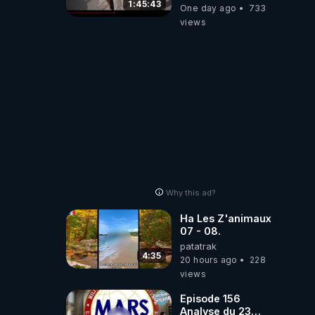
pouvoir en France
1:45:43
One day ago
733
views
Why this ad?
Ha Les Z'animaux
07 - 08.
patatrak
4:35
20 hours ago
228
views
Episode 156
Analyse du 23