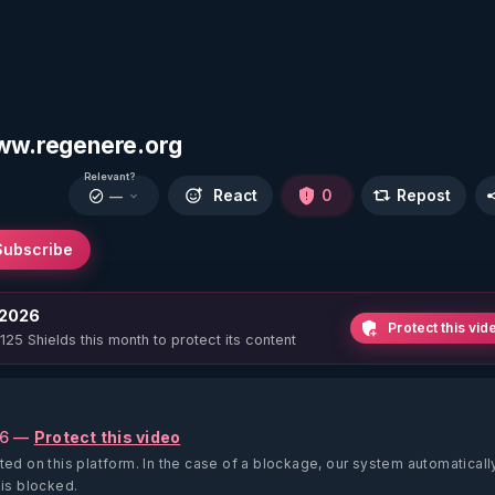
www.regenere.org
Relevant?
React
0
Repost
—
Subscribe
 2026
Protect this vid
 125 Shields this month to protect its content
26 —
Protect this video
ted on this platform.
In the case of a blockage, our system automaticall
 is blocked.