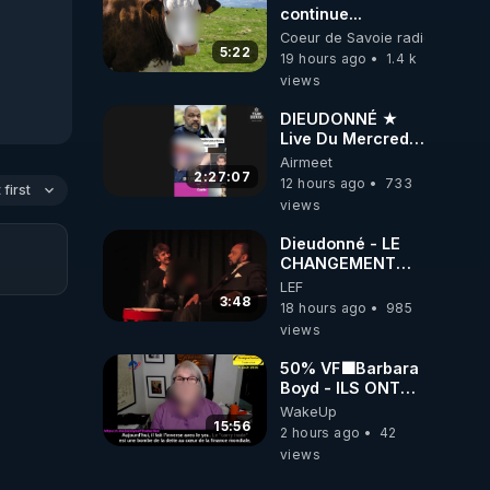
continue...
Coeur de Savoie radioweb TV
5:22
19 hours ago
1.4 k
views
DIEUDONNÉ ★
Live Du Mercredi
5 Août 2026
Airmeet
2:27:07
12 hours ago
733
first
views
Dieudonné - LE
CHANGEMENT
C'EST
LEF
MAINTENANT
3:48
18 hours ago
985
views
50% VF🟩Barbara
Boyd - ILS ONT
MENTI SUR TOUT
WakeUp
-Jocelyne
15:56
2 hours ago
42
Traduction
views