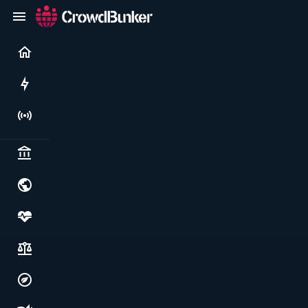
Current
Rushes
Live
Politics & institutions
World & geopolitics
Health, food & wellbeing
Society, justice & freedoms
Economy, environment & technology