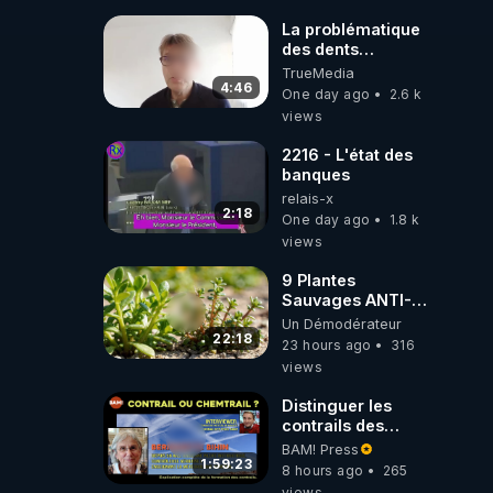
La problématique
des dents
dévitalisées et
TrueMedia
des implants
4:46
One day ago
2.6 k
views
2216 - L'état des
banques
relais-x
2:18
One day ago
1.8 k
views
9 Plantes
Sauvages ANTI-
FAMINE: ces
Un Démodérateur
Ressources
22:18
23 hours ago
316
NUTRITIVES&MéDICINALES
views
JARDIN&des
Haies
Distinguer les
contrails des
chemtrails par
BAM! Press
Bernadette Bihin
1:59:23
8 hours ago
265
views