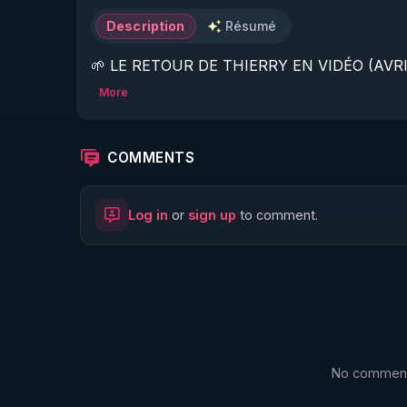
Description
Résumé
🌱 LE RETOUR DE THIERRY EN VIDÉO (AVRIL
More
https://www.rgnr.fr/presentation.html
🌱 LE MAGAZINE RÉGÉNÈRE 

COMMENTS
http://rgnr.li/ymag
Log in
or
sign up
to comment.
🌱 LA BOUTIQUE DU MAGAZINE

https://boutique.magazine-regenere.fr/
🌱 FIL TELEGRAM

https://t.me/rgnr_fr
No comments