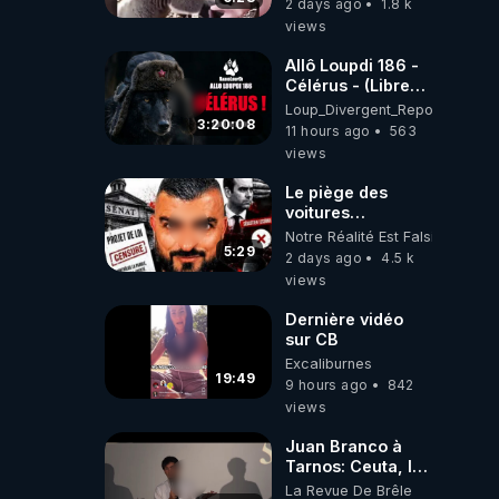
2 days ago
1.8 k
views
Allô Loupdi 186 -
Célérus - (Libre
Antenne) - Loup
Loup_Divergent_Reposts
Divergent
3:20:08
11 hours ago
563
2026.08.06
views
Le piège des
voitures
électriques se
Notre Réalité Est Falsifiée Et F
referme sur les
5:29
2 days ago
4.5 k
usagers !
views
Dernière vidéo
sur CB
Excaliburnes
19:49
9 hours ago
842
views
Juan Branco à
Tarnos: Ceuta, le
narcotrafic et le
La Revue De Brêle