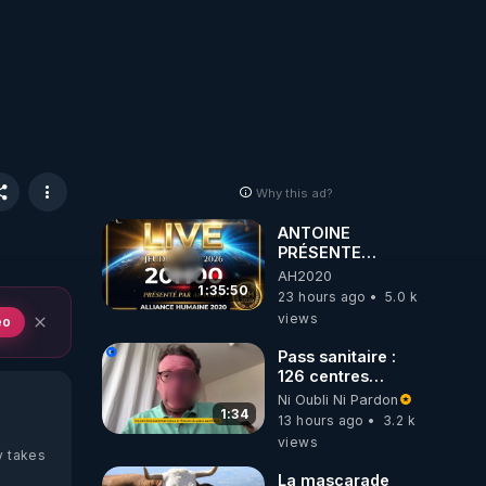
Why this ad?
ANTOINE
PRÉSENTE
AH2020 LE LIVE
AH2020
20H ***DU
1:35:50
23 hours ago
5.0 k
06/08/2026***
views
eo
Pass sanitaire :
126 centres
commerciaux
Ni Oubli Ni Pardon
concernés par
1:34
13 hours ago
3.2 k
l'obligation dans
views
toute la France
y takes
La mascarade