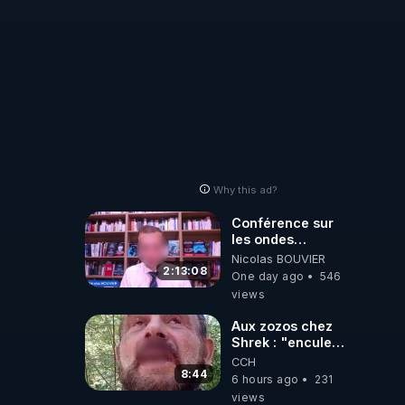
Why this ad?
Conférence sur
les ondes
électromagnétiques
Nicolas BOUVIER
par Grégoire
2:13:08
One day ago
546
Caustru et Bart de
views
Wever !
Aux zozos chez
Shrek : "encule
toi tout seul
CCH
espèce de mal
8:44
6 hours ago
231
polish"
views