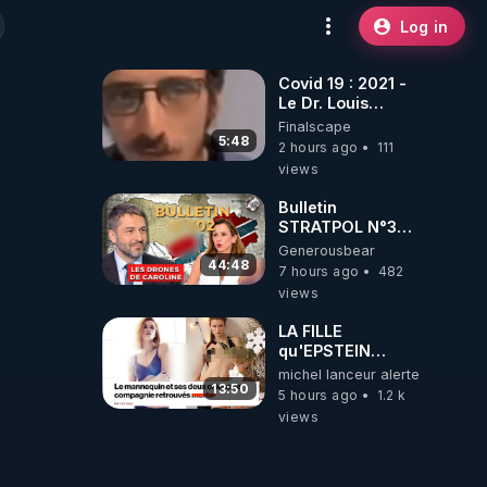
Log in
Covid 19 : 2021 -
Le Dr. Louis
Fouché renverse
Finalscape
le plateau de
5:48
2 hours ago
111
CNews !
views
Bulletin
STRATPOL N°302.
Armée des
Generousbear
drones, MS-21 en
44:48
7 hours ago
482
série, missiles
views
coréens.
07.08.2026.
LA FILLE
qu'EPSTEIN
VOULAIT CACHER
michel lanceur alerte
13:50
5 hours ago
1.2 k
views