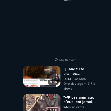
Why this ad?
Quand tu te
branles
bonhomme tu
OHM ÉGA MAN
émets des ondes
9:36
One day ago
3.7 k
ils ont juste omis
views
de t'expliquer
🐾💖 Les animaux
n'oublient jamais
ceux qu'ils
Infos et vérité
aiment… 🥹❤️
6:28