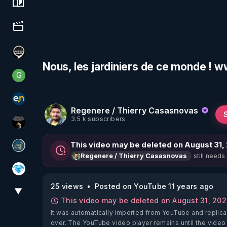
Science, history & spirituality
Culture, media & entertainment
Notre Réalité Est Falsifiée Et Fausse
Nous, les jardiniers de ce monde ! 
G
Generousbear
essentiel.news
Regenere / Thierry Casasnovas
3.5 k subscribers
Infos et vérité
This video may be deleted on August 31,
Réinformation sur le monde
still needs
Regenere / Thierry Casasnovas
A.D.N.M
25 views
Posted on YouTube 11 years ago
▼
View More
This video may be deleted on August 31, 20
It was automatically imported from YouTube and replica
over. The YouTube video player remains until the video