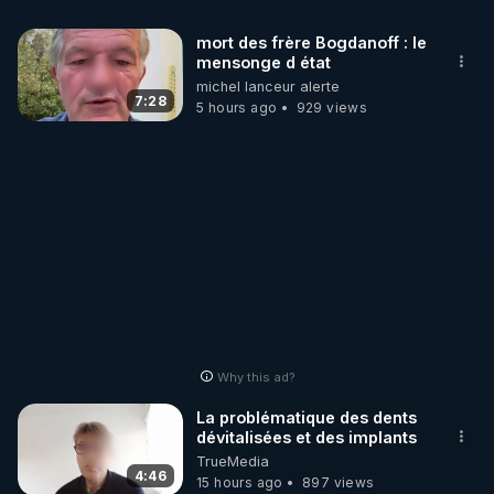
MERCI DE ME SOUTENIR EN CLIQUANT EN BAS 
mort des frère Bogdanoff : le
A DROITE SUR "SOUTENIR" (CROWDBUNKER).

mensonge d état
michel lanceur alerte
7:28
5 hours ago
929 views
https://crowdbunker.com/@bestofcomputer
https://www.youtube.com/@bestofcomputer
https://vk.com/bestofcomputer
https://odysee.com/@Bestofcomputer:1
Why this ad?
La problématique des dents
dévitalisées et des implants
https://twitter.com/bestofcomputer
TrueMedia
4:46
15 hours ago
897 views