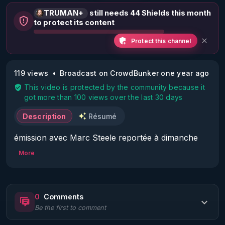
TRUMAN+
still needs 44 Shields this month
to protect its content
Protect this channel
119 views
Broadcast on CrowdBunker one year ago
This video is protected by the community because it
got more than 100 views over the last 30 days
Description
Résumé
émission avec Marc Steele reportée à dimanche 
09/03/25 à 20h (au lieu de vendredi 07/03/25 à 
More
20h).

MERCI DE VOTER POUR CETTE VIDEO EN 
0
Comments
CLIQUANT SUR ^ EN BAS A DROITE OU EST 
Be the first to comment
ECRIT "P 50%" !!!
