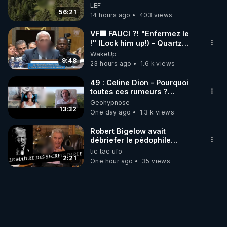
survivre à la fin du monde
accompagnés…
LEF
56:21
14 hours ago
403 views
VF🟩 FAUCI ?! "Enfermez le
!" (Lock him up!) - Quartz
Traduction
WakeUp
9:48
23 hours ago
1.6 k views
49 : Celine Dion - Pourquoi
toutes ces rumeurs ?
Enquête sous hypnose
Geohypnose
13:32
One day ago
1.3 k views
Robert Bigelow avait
débriefer le pédophile
génocidaire de donald j
tic tac ufo
trump
2:21
One hour ago
35 views