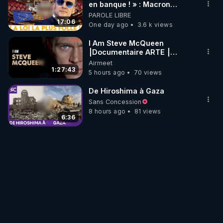
en banque ! » : Macron
impose une loi folle !
PAROLE LIBRE
17:06
One day ago
3.6 k views
I Am Steve McQueen
⎮Documentaire ARTE ⎮
Cinema
Airmeet
1:27:43
5 hours ago
70 views
De Hiroshima à Gaza
Sans Concession
8 hours ago
81 views
6:36