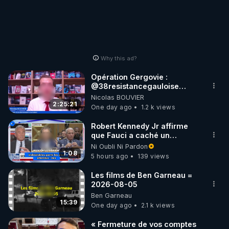
Why this ad?
Opération Gergovie :
‪@38resistancegauloise‬
‪@MarionSigautOfficiel‬
Nicolas BOUVIER
‪@gladysriifard5710‬ Laëtitia
2:25:21
One day ago
1.2 k views
Robert Kennedy Jr affirme
que Fauci a caché un
infarctus pulmonaire
Ni Oubli Ni Pardon
survenu après sa
1:08
5 hours ago
139 views
vaccination
Les films de Ben Garneau =
2026-08-05
Ben Garneau
15:39
One day ago
2.1 k views
« Fermeture de vos comptes