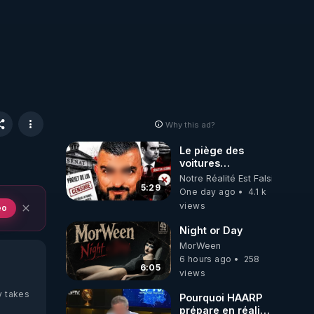
Why this ad?
Le piège des
voitures
électriques se
Notre Réalité Est Falsifiée Et F
referme sur les
5:29
One day ago
4.1 k
usagers !
views
eo
Night or Day
MorWeen
6 hours ago
258
6:05
views
y takes
Pourquoi HAARP
prépare en réalité