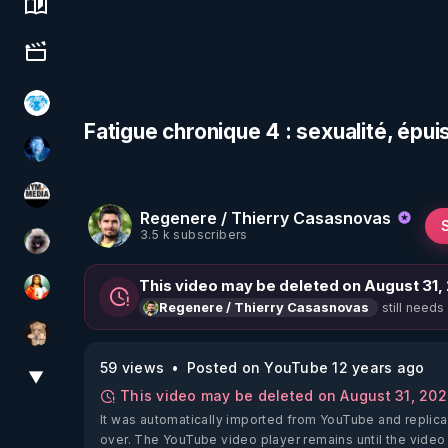
Science, history & spirituality
Culture, media & entertainment
A.D.N.M
Fatigue chronique 4 : sexualité, ép
AH2020
HYM.MEDIA
Regenere / Thierry Casasnovas
3.5 k subscribers
Priscane
This video may be deleted on August 31,
L'autre son de cloche
still needs
Regenere / Thierry Casasnovas
DataCenter
59 views
Posted on YouTube 12 years ago
▼
View More
This video may be deleted on August 31, 20
It was automatically imported from YouTube and replica
over. The YouTube video player remains until the video