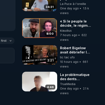
un CHAOS
La Puce à l'oreille
climatique, on
34:31
One day ago
1.5 k
répond
views
« Si le peuple le
décide, le régime
peut tomber
klaudius
demain ! »
8:00
7 hours ago
622
views
first
Robert Bigelow
avait débriefer le
pédophile
tic tac ufo
génocidaire de
2:21
10 hours ago
661
donald j trump
views
La problématique
des dents
dévitalisées et
TrueMedia
des implants
4:46
One day ago
2.1 k
views