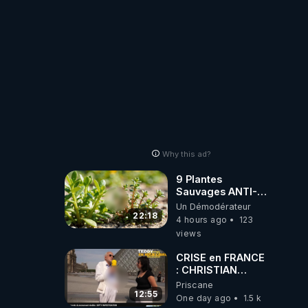
Why this ad?
9 Plantes
Sauvages ANTI-
FAMINE: ces
Un Démodérateur
Ressources
22:18
4 hours ago
123
NUTRITIVES&MéDICINALES
views
JARDIN&des
Haies
CRISE en FRANCE
: CHRISTIAN
COTTEN FAIT une
Priscane
étrange
12:55
One day ago
1.5 k
découverte