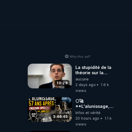
Why this ad?
La stupidité de la
théorie sur la
responsabilité de
aucune
l’homme
10:29
2 days ago
1.6 k
concernant le
views
dioxyde de
carbone.
🌕🚀
**L'alunissage,
57 ans après :
Infos et vérité
Émission spéciale
3:46:45
20 hours ago
1.1 k
avec John Doe
views
!** 👨 🚀✨