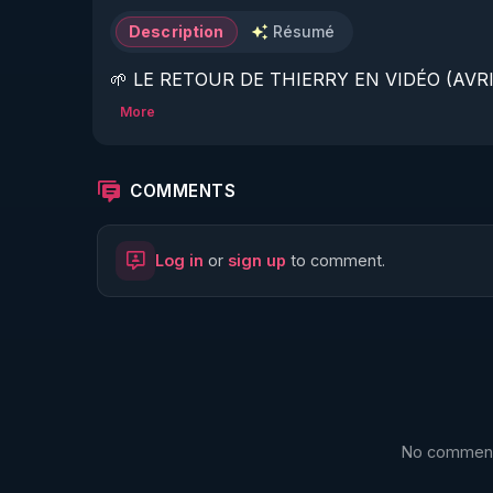
Description
Résumé
🌱 LE RETOUR DE THIERRY EN VIDÉO (AVRIL
More
https://www.rgnr.fr/presentation.html
🌱 LE MAGAZINE RÉGÉNÈRE 

COMMENTS
http://rgnr.li/ymag
Log in
or
sign up
to comment.
🌱 LA BOUTIQUE DU MAGAZINE

https://boutique.magazine-regenere.fr/
🌱 FIL TELEGRAM

https://t.me/rgnr_fr
No comments