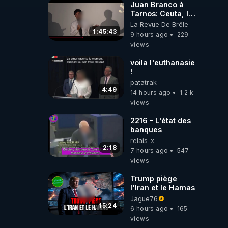
Juan Branco à
Tarnos: Ceuta, le
narcotrafic et le
La Revue De Brêle
pouvoir en France
1:45:43
9 hours ago
229
views
voila l'euthanasie
!
patatrak
4:49
14 hours ago
1.2 k
views
2216 - L'état des
banques
relais-x
2:18
7 hours ago
547
views
Trump piège
l'Iran et le Hamas
Jague76
15:24
6 hours ago
165
views