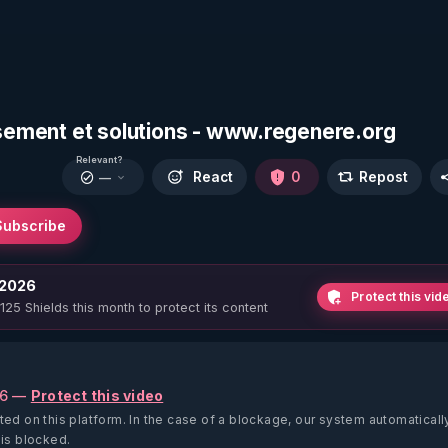
uisement et solutions - www.regenere.org
Relevant?
React
0
Repost
—
Subscribe
 2026
Protect this vid
 125 Shields this month to protect its content
26 —
Protect this video
ted on this platform.
In the case of a blockage, our system automaticall
 is blocked.