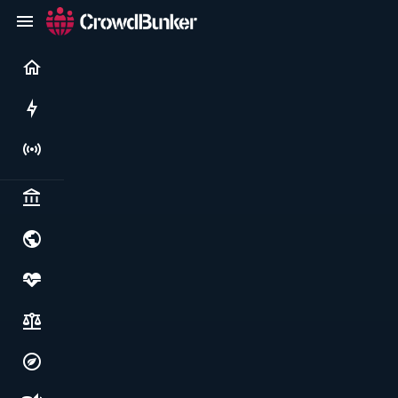
Current
Rushes
Live
Politics & institutions
World & geopolitics
Health, food & wellbeing
Society, justice & freedoms
Economy, environment & technology