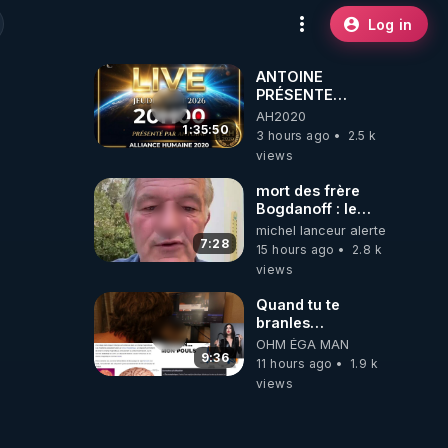
Log in
ANTOINE
PRÉSENTE
AH2020 LE LIVE
AH2020
20H ***DU
1:35:50
3 hours ago
2.5 k
06/08/2026***
views
mort des frère
Bogdanoff : le
mensonge d état
michel lanceur alerte
7:28
15 hours ago
2.8 k
views
Quand tu te
branles
bonhomme tu
OHM ÉGA MAN
émets des ondes
9:36
11 hours ago
1.9 k
ils ont juste omis
views
de t'expliquer