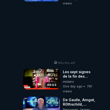
‪@gladysriifard5710‬
views
Laëtitia
Why this ad?
Les sept signes
de la fin des
temps selon
misterx
l’intervenant
49:03
One day ago
781
views
De Gaulle, Amgot,
R0thschild,
Macron &
Perruques Jaunes