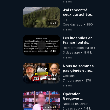
views
J’ai rencontré
ceux qui achètent
des bunkers pour
LEF
survivre à la fin
56:21
One day ago
860
du monde
views
Les incendies en
France font ils
partie d' un plan
Réinformation sur le monde
qui aurait débuté
9:16
3 days ago
8.9 k
le 11 septembre
views
2001 ?
Nous ne sommes
pas gênés et nous
n’avons pas
Ghislain
besoin de nous
18:30
7 hours ago
279
excuser ! #jw
views
#jehovah
#collegecentral
Opération
Gergovie :
‪@38resistancegauloise‬
Nicolas BOUVIER
‪@MarionSigautOfficiel‬
2:25:21
2 days ago
1.4 k