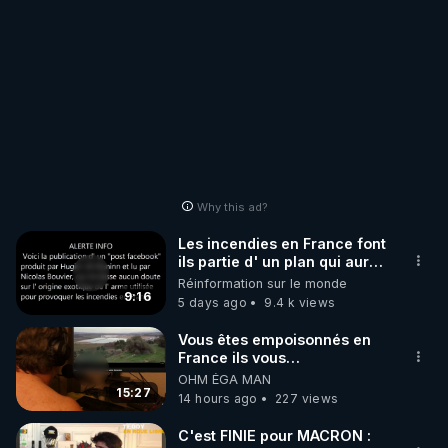
Why this ad?
Les incendies en France font
ils partie d' un plan qui aurait
débuté le 11 septembre 2001
Réinformation sur le monde
?
9:16
5 days ago
9.4 k views
Vous êtes empoisonnés en
France ils vous
empoisonnent tranquille
OHM ÉGA MAN
15:27
14 hours ago
227 views
C'est FINIE pour MACRON :