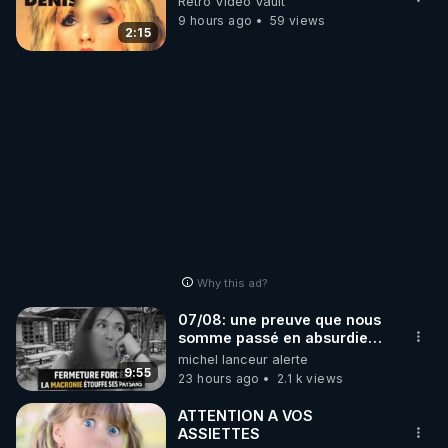
Retro Video Vault
9 hours ago
59 views
2:15
Why this ad?
07/08: une preuve que nous
somme passé en absurdie
une dictature qui veut faire
michel lanceur alerte
taire ses opposant !
9:55
23 hours ago
2.1 k views
ATTENTION A VOS
ASSIETTES