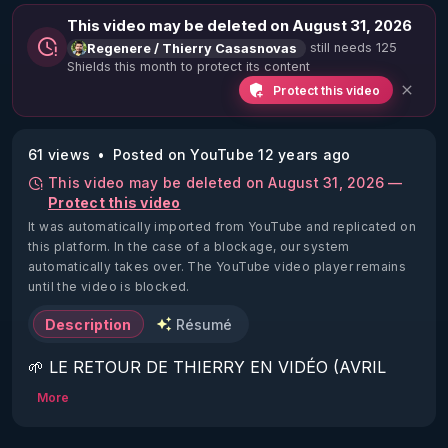
This video may be deleted on August 31, 2026
still needs 125
Regenere / Thierry Casasnovas
Shields this month to protect its content
Protect this video
61 views
Posted on YouTube 12 years ago
This video may be deleted on August 31, 2026 —
Protect this video
It was automatically imported from YouTube and replicated on
this platform.
In the case of a blockage, our system
automatically takes over. The YouTube video player remains
until the video is blocked.
Description
Résumé
🌱 LE RETOUR DE THIERRY EN VIDÉO (AVRIL 
2022)!

More
Découvrez la saison 2 des vidéos sur le nouveau 