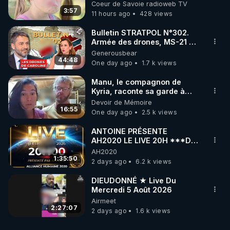
Coeur de Savoie radioweb TV
3:57
11 hours ago
428 views
Bulletin STRATPOL N°302.
Armée des drones, MS-21 en
série, missiles coréens.
Generousbear
07.08.2026.
44:48
One day ago
1.7 k views
Manu, le compagnon de
Kyria, raconte sa garde à
vue musclée. PARTAGEZ!
Devoir de Mémoire
16:55
One day ago
2.5 k views
ANTOINE PRÉSENTE
AH2020 LE LIVE 20H ***DU
06/08/2026***
AH2020
1:35:50
2 days ago
6.2 k views
DIEUDONNÉ ★ Live Du
Mercredi 5 Août 2026
Airmeet
2:27:07
2 days ago
1.6 k views