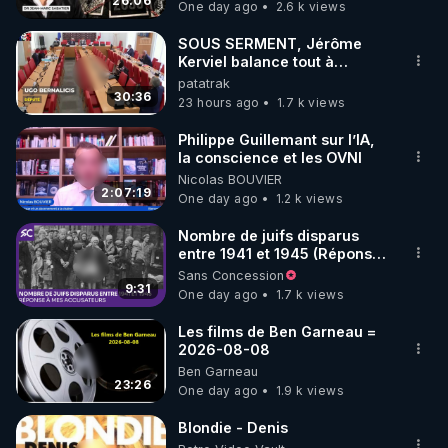
jusqu où auront-t-il ?
26:06
One day ago
2.6 k views
code : REGENERE10

SOUS SERMENT, Jérôme
▶ 30 jours gratuit sur l’application de méditation et 
Kerviel balance tout à
l'Assemblée !
patatrak
de bien-être ENVOL :

30:36
23 hours ago
1.7 k views
Rendez-vous sur 
https://www.envol.app/code
 avec 
le code : REGENERE
Philippe Guillemant sur l’IA,
la conscience et les OVNI
Nicolas BOUVIER
2:07:19
One day ago
1.2 k views
Nombre de juifs disparus
entre 1941 et 1945 (Réponse
à mes accusateurs)
Sans Concession
9:31
One day ago
1.7 k views
Les films de Ben Garneau =
2026-08-08
Ben Garneau
23:26
One day ago
1.9 k views
Blondie - Denis