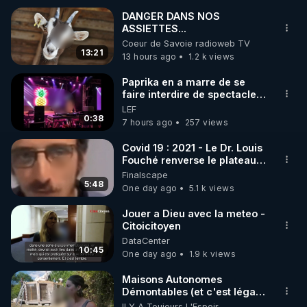
DANGER DANS NOS
ASSIETTES...
🌱 INSTAGRAM

Coeur de Savoie radioweb TV
13:21
13 hours ago
1.2 k views
https://www.instagram.com/rdlr_thierrycasasnovas/
http://rgnr.li/instagram
Paprika en a marre de se
faire interdire de spectacle.
Elle décide donc de devenir
LEF
🌱 LA NEWSLETTER

DJ !
0:38
7 hours ago
257 views
Pour ne pas rater l’actualité RGNR (stages, 
Covid 19 : 2021 - Le Dr. Louis
Fouché renverse le plateau
http://rgnr.li/news
de CNews !
Finalscape
5:48
One day ago
5.1 k views
🌱 VIDÉOS NON CENSURÉES SUR ODYSEE 

Toutes les vidéos Youtube sont aussi sur la 
Jouer a Dieu avec la meteo -
Citoicitoyen
DataCenter
http://rgnr.li/odysee
10:45
One day ago
1.9 k views
🌱 LES STAGES EN PRÉSENTIEL

Maisons Autonomes
Démontables (et c'est légal).
Visite éco village en
Il Y A Toujours L'Espoir