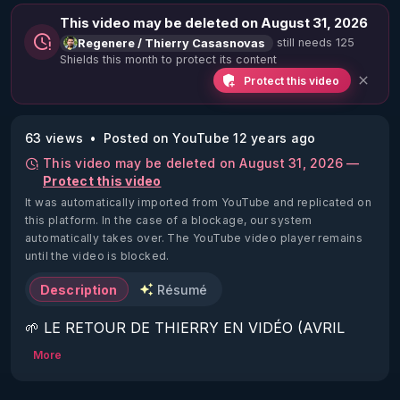
This video may be deleted on August 31, 2026
still needs 125
Regenere / Thierry Casasnovas
Shields this month to protect its content
Protect this video
63 views
Posted on YouTube 12 years ago
This video may be deleted on August 31, 2026 —
Protect this video
It was automatically imported from YouTube and replicated on
this platform.
In the case of a blockage, our system
automatically takes over. The YouTube video player remains
until the video is blocked.
Description
Résumé
🌱 LE RETOUR DE THIERRY EN VIDÉO (AVRIL 
2022)!

More
Découvrez la saison 2 des vidéos sur le nouveau 