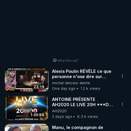
Why this ad?
Alexis Poulin RÉVÈLE ce que
personne n'ose dire sur
l'Union européenne (C'est
michel lanceur alerte
explosif)
22:19
One day ago
1.2 k views
ANTOINE PRÉSENTE
AH2020 LE LIVE 20H ***DU
06/08/2026***
AH2020
1:35:50
2 days ago
6.3 k views
Manu, le compagnon de