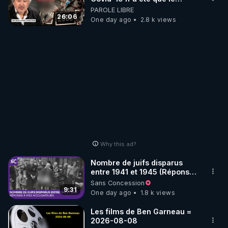
début - L'ARNm & l'ARNm-aa
PAROLE LIBRE
jusqu où auront-t-il ?
26:06
One day ago
2.8 k views
Why this ad?
Nombre de juifs disparus
entre 1941 et 1945 (Réponse
à mes accusateurs)
Sans Concession
9:31
One day ago
1.8 k views
Les films de Ben Garneau =
2026-08-08