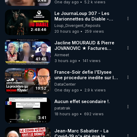
5:48
One day ago
5.2 k views
code : REGENERE10

Le JournaLoup 307 - Les
▶ 30 jours gratuit sur l’application de méditation et 
Marionnettes du Diable -
Loup Divergent 2026.08.07
Loup_Divergent_Reposts
de bien-être ENVOL :

2:48:46
20 hours ago
259 views
Rendez-vous sur 
https://www.envol.app/code
 avec 
le code : REGENERE
Jacline MOURAUD & Pierre
JOVANOVIC ★ Factures
Impayées : Où Est Passé Le
Airmeet
Pognon ?
41:45
3 hours ago
141 views
France-Soir defie l'Elysee
une procedure inedite sur la
sante du president - Nexus
DataCenter
19:52
One day ago
2.9 k views
Aucun effet secondaire !.
patatrak
18 hours ago
692 views
3:41
Jean-Marc Sabatier - La
Covid-19 n'a été que le