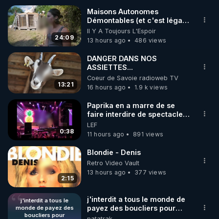
Maisons Autonomes
Démontables (et c'est légal).
🌱 INSTAGRAM

Visite éco village en
Il Y A Toujours L'Espoir
Bretagne
24:09
13 hours ago
486 views
https://www.instagram.com/rdlr_thierrycasasnovas/
http://rgnr.li/instagram
DANGER DANS NOS
ASSIETTES...
Coeur de Savoie radioweb TV
🌱 LA NEWSLETTER

13:21
16 hours ago
1.9 k views
Pour ne pas rater l’actualité RGNR (stages, 
Paprika en a marre de se
faire interdire de spectacle.
http://rgnr.li/news
Elle décide donc de devenir
LEF
DJ !
0:38
11 hours ago
891 views
🌱 VIDÉOS NON CENSURÉES SUR ODYSEE 

Toutes les vidéos Youtube sont aussi sur la 
Blondie - Denis
Retro Video Vault
13 hours ago
377 views
http://rgnr.li/odysee
2:15
🌱 LES STAGES EN PRÉSENTIEL

j'interdit a tous le monde de
j'interdit a tous le
payez des boucliers pour
monde de payez des
boucliers pour
regardez mes publications
patatrak