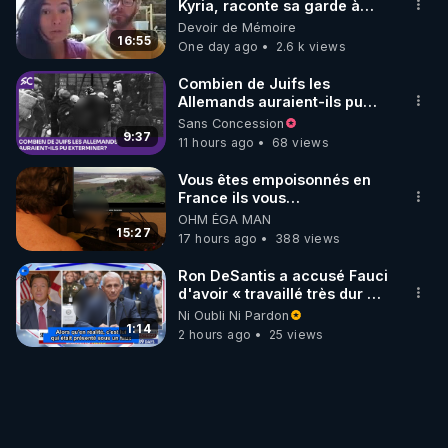
Kyria, raconte sa garde à
vue musclée. PARTAGEZ!
Devoir de Mémoire
16:55
One day ago
2.6 k views
Combien de Juifs les
Allemands auraient-ils pu
exterminer?
Sans Concession
9:37
11 hours ago
68 views
Vous êtes empoisonnés en
France ils vous
empoisonnent tranquille
OHM ÉGA MAN
15:27
17 hours ago
388 views
Ron DeSantis a accusé Fauci
d'avoir « travaillé très dur »
pour de longues fermetures
Ni Oubli Ni Pardon
d'écoles
1:14
2 hours ago
25 views