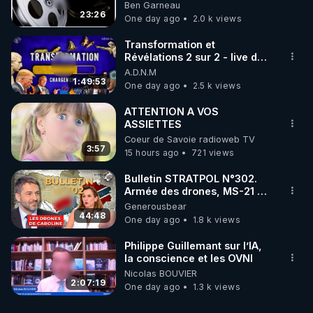
Ben Garneau
23:26
One day ago
2.0 k views
Transformation et
Révélations 2 sur 2 - live du
07/08/26
A.D.N.M
1:49:53
One day ago
2.5 k views
ATTENTION A VOS
ASSIETTES
Coeur de Savoie radioweb TV
3:57
15 hours ago
721 views
Bulletin STRATPOL N°302.
Armée des drones, MS-21 en
série, missiles coréens.
Generousbear
07.08.2026.
44:48
One day ago
1.8 k views
Philippe Guillemant sur l’IA,
la conscience et les OVNI
Nicolas BOUVIER
2:07:19
One day ago
1.3 k views