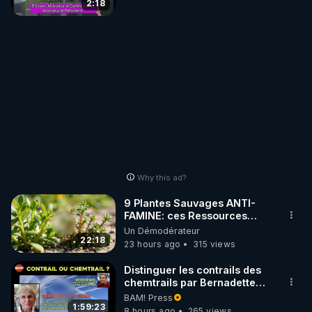
2:18
Why this ad?
9 Plantes Sauvages ANTI-
FAMINE: ces Ressources
NUTRITIVES&MéDICINALES"gratuite
Un Démodérateur
JARDIN&des Haies
22:18
23 hours ago
315 views
Distinguer les contrails des
chemtrails par Bernadette
Bihin
BAM! Press
1:59:23
8 hours ago
265 views