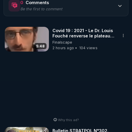
0
Comments
Be the first to comment
🌱 LE MAGAZINE RÉGÉNÈRE 

http://rgnr.li/ymag
Covid 19 : 2021 - Le Dr. Louis
Fouché renverse le plateau
🌱 LA BOUTIQUE DU MAGAZINE

de CNews !
Finalscape
Pour obtenir les anciens numéros que vous avez 
5:48
2 hours ago
104 views
https://boutique.magazine-regenere.fr/
🌱 FIL TELEGRAM

Écoutez les podcasts gratuits de Thierry et les 
https://t.me/rgnr_fr
🌱 FACEBOOK

Why this ad?
http://rgnr.li/facebook
Bulletin STRATPOL N°302.