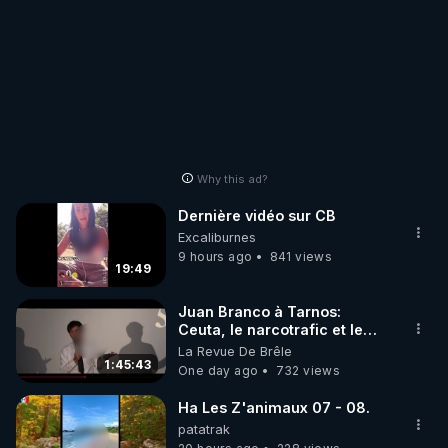
Why this ad?
Dernière vidéo sur CB
Excaliburnes
9 hours ago
841 views
19:49
Juan Branco à Tarnos:
Ceuta, le narcotrafic et le
pouvoir en France
La Revue De Brêle
1:45:43
One day ago
732 views
Ha Les Z'animaux 07 - 08.
patatrak