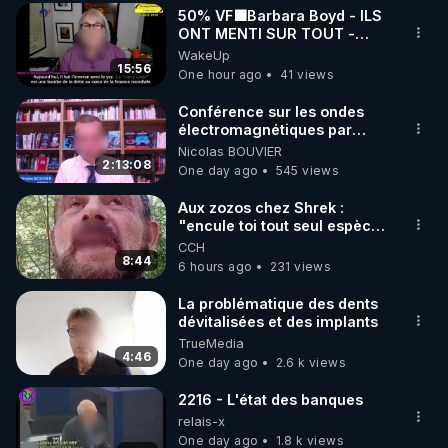
50% VF🟩Barbara Boyd - ILS
▶ 30 jours gratuit sur l’application de méditation et 
ONT MENTI SUR TOUT -
Jocelyne Traduction
WakeUp
de bien-être ENVOL :

15:56
One hour ago
41 views
Rendez-vous sur 
https://www.envol.app/code
 avec 
le code : REGENERE
Conférence sur les ondes
électromagnétiques par
Grégoire Caustru et Bart de
Nicolas BOUVIER
Wever !
2:13:08
One day ago
545 views
Aux zozos chez Shrek :
"encule toi tout seul espèce
de mal polish"
CCH
8:44
6 hours ago
231 views
La problématique des dents
dévitalisées et des implants
TrueMedia
4:46
One day ago
2.6 k views
2216 - L'état des banques
relais-x
One day ago
1.8 k views