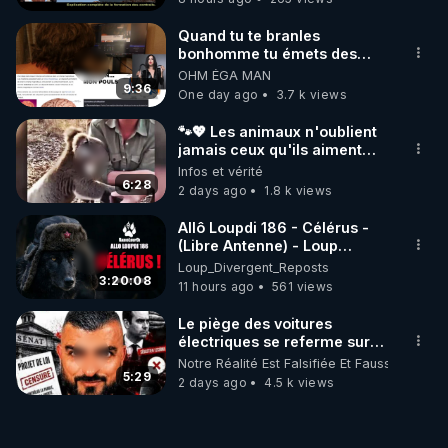
Quand tu te branles
bonhomme tu émets des
ondes ils ont juste omis de
OHM ÉGA MAN
t'expliquer
9:36
One day ago
3.7 k views
🐾💖 Les animaux n'oublient
jamais ceux qu'ils aiment…
🥹❤️
Infos et vérité
6:28
2 days ago
1.8 k views
Allô Loupdi 186 - Célérus -
(Libre Antenne) - Loup
Divergent 2026.08.06
Loup_Divergent_Reposts
3:20:08
11 hours ago
561 views
Le piège des voitures
électriques se referme sur
les usagers !
Notre Réalité Est Falsifiée Et Fausse
5:29
2 days ago
4.5 k views