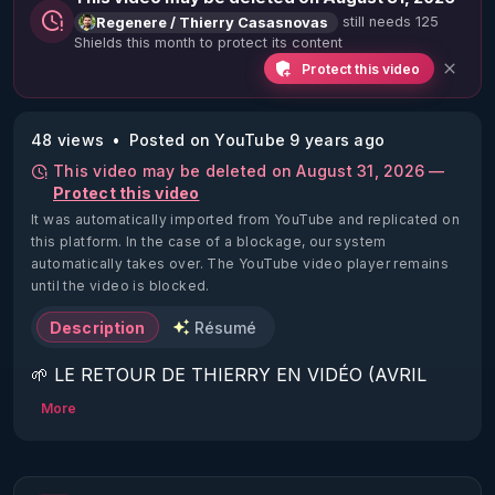
still needs 125
Regenere / Thierry Casasnovas
Shields this month to protect its content
Protect this video
48 views
Posted on YouTube 9 years ago
This video may be deleted on August 31, 2026 —
Protect this video
It was automatically imported from YouTube and replicated on
this platform.
In the case of a blockage, our system
automatically takes over. The YouTube video player remains
until the video is blocked.
Description
Résumé
🌱 LE RETOUR DE THIERRY EN VIDÉO (AVRIL 
2022)!

More
Découvrez la saison 2 des vidéos sur le nouveau 
https://www.rgnr.fr/presentation.html