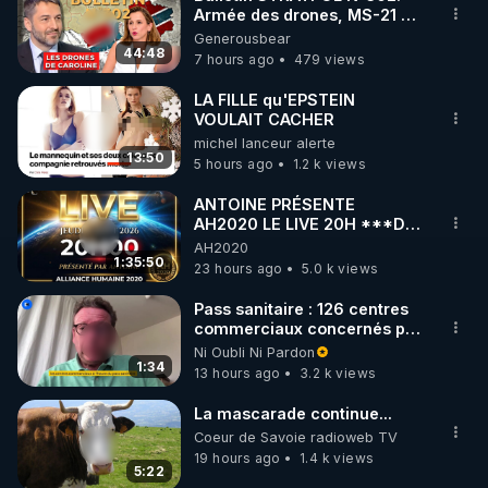
Armée des drones, MS-21 en
🌱 INSTAGRAM

série, missiles coréens.
Generousbear
07.08.2026.
44:48
7 hours ago
479 views
https://www.instagram.com/rdlr_thierrycasasnovas/
http://rgnr.li/instagram
LA FILLE qu'EPSTEIN
VOULAIT CACHER
michel lanceur alerte
🌱 LA NEWSLETTER

13:50
5 hours ago
1.2 k views
Pour ne pas rater l’actualité RGNR (stages, 
ANTOINE PRÉSENTE
AH2020 LE LIVE 20H ***DU
http://rgnr.li/news
06/08/2026***
AH2020
1:35:50
23 hours ago
5.0 k views
🌱 VIDÉOS NON CENSURÉES SUR ODYSEE 

Toutes les vidéos Youtube sont aussi sur la 
Pass sanitaire : 126 centres
commerciaux concernés par
l'obligation dans toute la
Ni Oubli Ni Pardon
http://rgnr.li/odysee
France
1:34
13 hours ago
3.2 k views
🌱 LES STAGES EN PRÉSENTIEL

La mascarade continue...
Coeur de Savoie radioweb TV
19 hours ago
1.4 k views
http://rgnr.li/stages
5:22