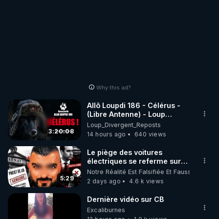
Why this ad?
Allô Loupdi 186 - Célérus -
(Libre Antenne) - Loup
Divergent 2026.08.06
Loup_Divergent_Reposts
3:20:08
14 hours ago
640 views
Le piège des voitures
électriques se referme sur
les usagers !
Notre Réalité Est Falsifiée Et Fausse
5:29
2 days ago
4.6 k views
Dernière vidéo sur CB
Excaliburnes