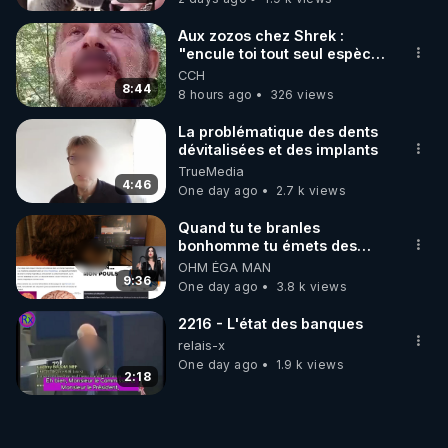
Aux zozos chez Shrek :
"encule toi tout seul espèce
de mal polish"
CCH
8:44
8 hours ago
326 views
La problématique des dents
dévitalisées et des implants
TrueMedia
4:46
One day ago
2.7 k views
Quand tu te branles
bonhomme tu émets des
ondes ils ont juste omis de
OHM ÉGA MAN
t'expliquer
9:36
One day ago
3.8 k views
2216 - L'état des banques
relais-x
One day ago
1.9 k views
2:18