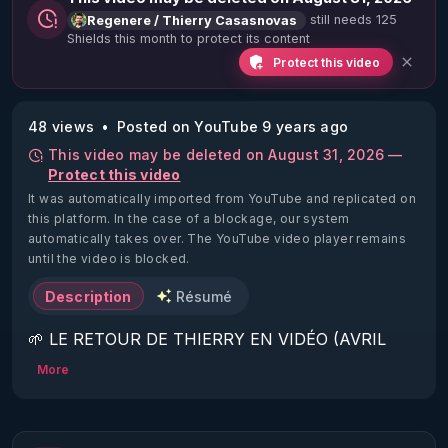
still needs 125
Regenere / Thierry Casasnovas
Shields this month to protect its content
Protect this video
48 views
Posted on YouTube 9 years ago
This video may be deleted on August 31, 2026 —
Protect this video
It was automatically imported from YouTube and replicated on
this platform.
In the case of a blockage, our system
automatically takes over. The YouTube video player remains
until the video is blocked.
Description
Résumé
🌱 LE RETOUR DE THIERRY EN VIDÉO (AVRIL 
2022)!

More
Découvrez la saison 2 des vidéos sur le nouveau 
https://www.rgnr.fr/presentation.html