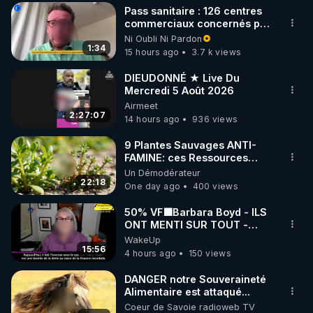
Pass sanitaire : 126 centres
▶ 30 jours gratuit sur l’application de méditation et 
commerciaux concernés par
l'obligation dans toute la
Ni Oubli Ni Pardon
de bien-être ENVOL :

France
1:34
15 hours ago
3.7 k views
Rendez-vous sur 
https://www.envol.app/code
 avec 
le code : REGENERE
DIEUDONNÉ ★ Live Du
Mercredi 5 Août 2026
Airmeet
2:27:07
14 hours ago
936 views
9 Plantes Sauvages ANTI-
FAMINE: ces Ressources
NUTRITIVES&MéDICINALES"gratuite
Un Démodérateur
JARDIN&des Haies
22:18
One day ago
400 views
50% VF🟩Barbara Boyd - ILS
ONT MENTI SUR TOUT -
Jocelyne Traduction
WakeUp
15:56
4 hours ago
150 views
DANGER notre Souveraineté
Alimentaire est attaqué...
Coeur de Savoie radioweb TV