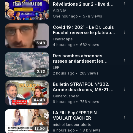
Révélations 2 sur 2 - live du
🌱 INSTAGRAM

07/08/26
A.D.N.M
One hour ago
578 views
https://www.instagram.com/rdlr_thierrycasasnovas/
http://rgnr.li/instagram
Covid 19 : 2021 - Le Dr. Louis
Fouché renverse le plateau
de CNews !
Finalscape
🌱 LA NEWSLETTER

5:48
4 hours ago
682 views
Pour ne pas rater l’actualité RGNR (stages, 
Des bombes aériennes
russes anéantissent les
http://rgnr.li/news
centres de contrôle de
LEF
drones de 3 brigades
0:33
2 hours ago
265 views
🌱 VIDÉOS NON CENSURÉES SUR ODYSEE 

ukrainienne
Toutes les vidéos Youtube sont aussi sur la 
Bulletin STRATPOL N°302.
Armée des drones, MS-21 en
série, missiles coréens.
Generousbear
http://rgnr.li/odysee
07.08.2026.
44:48
9 hours ago
756 views
🌱 LES STAGES EN PRÉSENTIEL

LA FILLE qu'EPSTEIN
VOULAIT CACHER
michel lanceur alerte
http://rgnr.li/stages
13:50
8 hours ago
1.8 k views