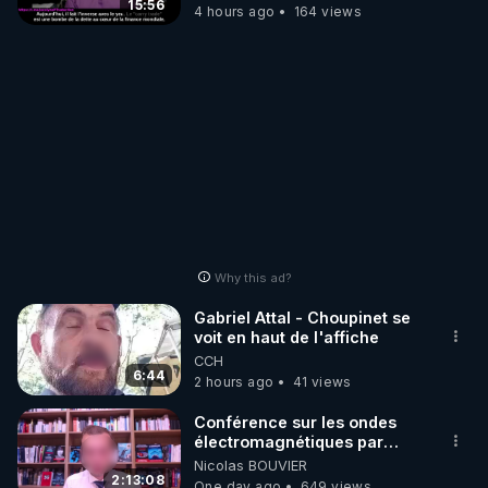
15:56
4 hours ago
164 views
Why this ad?
Gabriel Attal - Choupinet se
voit en haut de l'affiche
CCH
6:44
2 hours ago
41 views
Conférence sur les ondes
électromagnétiques par
Grégoire Caustru et Bart de
Nicolas BOUVIER
Wever !
2:13:08
One day ago
649 views