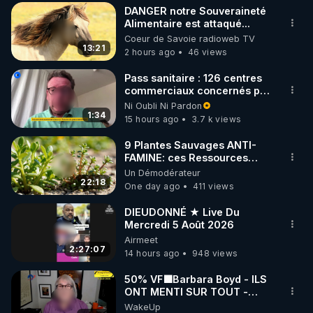
DANGER notre Souveraineté
▶ 30 jours gratuit sur l’application de méditation et 
Alimentaire est attaqué...
Coeur de Savoie radioweb TV
de bien-être ENVOL :

13:21
2 hours ago
46 views
Rendez-vous sur 
https://www.envol.app/code
 avec 
le code : REGENERE
Pass sanitaire : 126 centres
commerciaux concernés par
l'obligation dans toute la
Ni Oubli Ni Pardon
France
1:34
15 hours ago
3.7 k views
9 Plantes Sauvages ANTI-
FAMINE: ces Ressources
NUTRITIVES&MéDICINALES"gratuite
Un Démodérateur
JARDIN&des Haies
22:18
One day ago
411 views
DIEUDONNÉ ★ Live Du
Mercredi 5 Août 2026
Airmeet
2:27:07
14 hours ago
948 views
50% VF🟩Barbara Boyd - ILS
ONT MENTI SUR TOUT -
Jocelyne Traduction
WakeUp