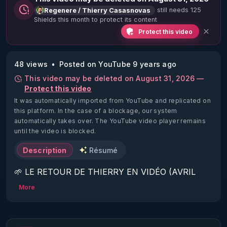
still needs 125
Regenere / Thierry Casasnovas
Shields this month to protect its content
Protect this video
48 views
Posted on YouTube 9 years ago
This video may be deleted on August 31, 2026 —
Protect this video
It was automatically imported from YouTube and replicated on
this platform.
In the case of a blockage, our system
automatically takes over. The YouTube video player remains
until the video is blocked.
Description
Résumé
🌱 LE RETOUR DE THIERRY EN VIDÉO (AVRIL 
2022)!

More
Découvrez la saison 2 des vidéos sur le nouveau 
https://www.rgnr.fr/presentation.html