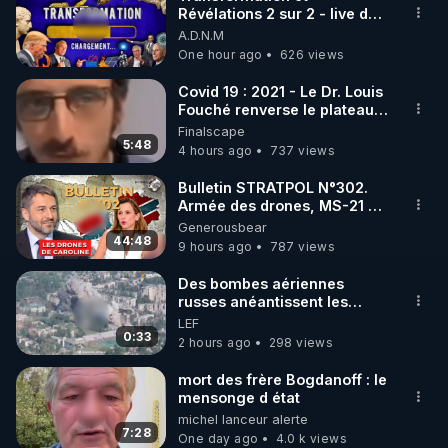
Révélations 2 sur 2 - live du
🌱 INSTAGRAM

07/08/26
A.D.N.M
One hour ago
626 views
https://www.instagram.com/rdlr_thierrycasasnovas/
http://rgnr.li/instagram
Covid 19 : 2021 - Le Dr. Louis
Fouché renverse le plateau
de CNews !
Finalscape
🌱 LA NEWSLETTER

5:48
4 hours ago
737 views
Pour ne pas rater l’actualité RGNR (stages, 
Bulletin STRATPOL N°302.
Armée des drones, MS-21 en
http://rgnr.li/news
série, missiles coréens.
Generousbear
07.08.2026.
44:48
9 hours ago
787 views
🌱 VIDÉOS NON CENSURÉES SUR ODYSEE 

Toutes les vidéos Youtube sont aussi sur la 
Des bombes aériennes
russes anéantissent les
centres de contrôle de
LEF
http://rgnr.li/odysee
drones de 3 brigades
0:33
2 hours ago
298 views
ukrainienne
🌱 LES STAGES EN PRÉSENTIEL

mort des frère Bogdanoff : le
mensonge d état
michel lanceur alerte
http://rgnr.li/stages
7:28
One day ago
4.0 k views