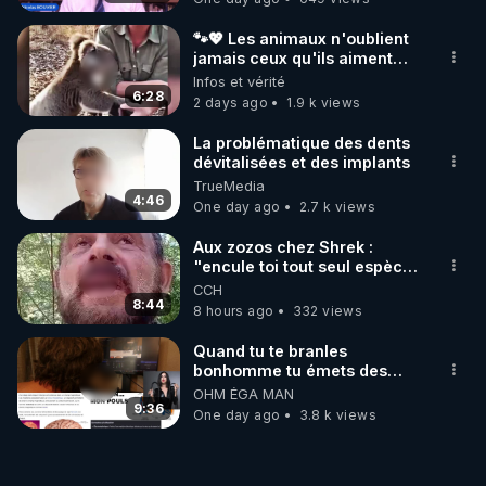
🐾💖 Les animaux n'oublient
jamais ceux qu'ils aiment…
🥹❤️
Infos et vérité
6:28
2 days ago
1.9 k views
La problématique des dents
dévitalisées et des implants
TrueMedia
4:46
One day ago
2.7 k views
Aux zozos chez Shrek :
"encule toi tout seul espèce
de mal polish"
CCH
8:44
8 hours ago
332 views
Quand tu te branles
bonhomme tu émets des
ondes ils ont juste omis de
OHM ÉGA MAN
t'expliquer
9:36
One day ago
3.8 k views