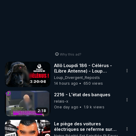
Why this ad?
Allô Loupdi 186 - Célérus -
(Libre Antenne) - Loup
Divergent 2026.08.06
Loup_Divergent_Reposts
3:20:08
14 hours ago
650 views
2216 - L'état des banques
relais-x
One day ago
1.9 k views
2:18
Le piège des voitures
électriques se referme sur
les usagers !
Notre Réalité Est Falsifiée Et Fausse