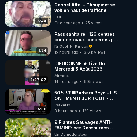
Gabriel Attal - Choupinet se
▶ 30 jours gratuit sur l’application de méditation et 
voit en haut de l'affiche
CCH
de bien-être ENVOL :

6:44
One hour ago
25 views
Rendez-vous sur 
https://www.envol.app/code
 avec 
le code : REGENERE
Pass sanitaire : 126 centres
commerciaux concernés par
l'obligation dans toute la
Ni Oubli Ni Pardon
France
1:34
15 hours ago
3.6 k views
DIEUDONNÉ ★ Live Du
Mercredi 5 Août 2026
Airmeet
2:27:07
14 hours ago
905 views
50% VF🟩Barbara Boyd - ILS
ONT MENTI SUR TOUT -
Jocelyne Traduction
WakeUp
15:56
3 hours ago
129 views
9 Plantes Sauvages ANTI-
FAMINE: ces Ressources
NUTRITIVES&MéDICINALES"gratuite
Un Démodérateur