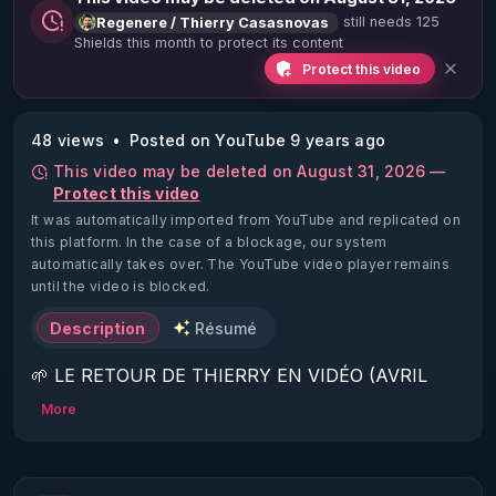
still needs 125
Regenere / Thierry Casasnovas
Shields this month to protect its content
Protect this video
48 views
Posted on YouTube 9 years ago
This video may be deleted on August 31, 2026 —
Protect this video
It was automatically imported from YouTube and replicated on
this platform.
In the case of a blockage, our system
automatically takes over. The YouTube video player remains
until the video is blocked.
Description
Résumé
🌱 LE RETOUR DE THIERRY EN VIDÉO (AVRIL 
2022)!

More
Découvrez la saison 2 des vidéos sur le nouveau 
https://www.rgnr.fr/presentation.html