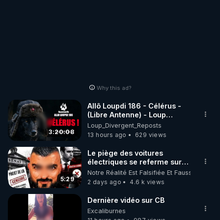
Why this ad?
Allô Loupdi 186 - Célérus -
(Libre Antenne) - Loup
Divergent 2026.08.06
Loup_Divergent_Reposts
3:20:08
13 hours ago
629 views
Le piège des voitures
électriques se referme sur
les usagers !
Notre Réalité Est Falsifiée Et Fausse
5:29
2 days ago
4.6 k views
Dernière vidéo sur CB
Excaliburnes