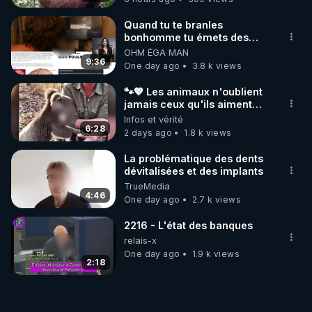
Quand tu te branles
bonhomme tu émets des
ondes ils ont juste omis de
OHM ÉGA MAN
t'expliquer
9:36
One day ago
3.8 k views
🐾💖 Les animaux n'oublient
jamais ceux qu'ils aiment…
🥹❤️
Infos et vérité
6:28
2 days ago
1.8 k views
La problématique des dents
dévitalisées et des implants
TrueMedia
4:46
One day ago
2.7 k views
2216 - L'état des banques
relais-x
One day ago
1.9 k views
2:18