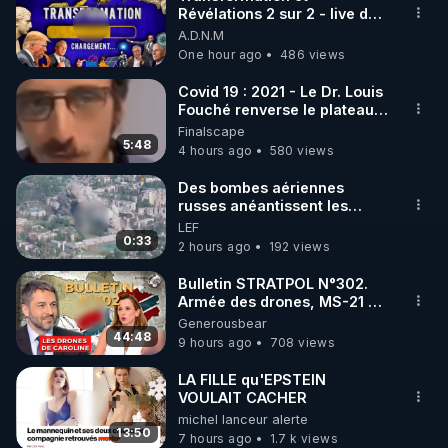
Révélations 2 sur 2 - live du
🌱 INSTAGRAM

07/08/26
A.D.N.M
One hour ago
486 views
https://www.instagram.com/rdlr_thierrycasasnovas/
http://rgnr.li/instagram
Covid 19 : 2021 - Le Dr. Louis
Fouché renverse le plateau
de CNews !
Finalscape
🌱 LA NEWSLETTER

5:48
4 hours ago
580 views
Pour ne pas rater l’actualité RGNR (stages, 
Des bombes aériennes
russes anéantissent les
http://rgnr.li/news
centres de contrôle de
LEF
drones de 3 brigades
0:33
2 hours ago
192 views
🌱 VIDÉOS NON CENSURÉES SUR ODYSEE 

ukrainienne
Toutes les vidéos Youtube sont aussi sur la 
Bulletin STRATPOL N°302.
Armée des drones, MS-21 en
série, missiles coréens.
Generousbear
http://rgnr.li/odysee
07.08.2026.
44:48
9 hours ago
708 views
🌱 LES STAGES EN PRÉSENTIEL

LA FILLE qu'EPSTEIN
VOULAIT CACHER
michel lanceur alerte
http://rgnr.li/stages
13:50
7 hours ago
1.7 k views