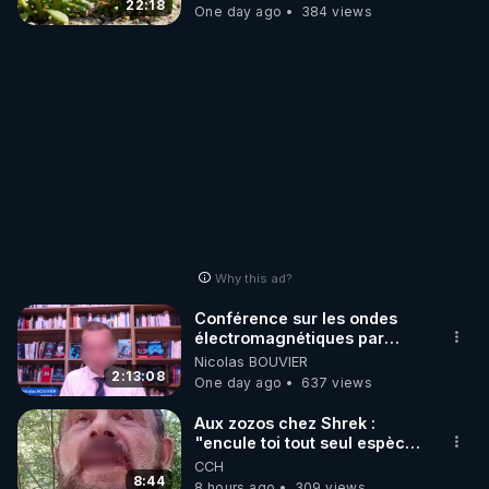
JARDIN&des Haies
22:18
One day ago
384 views
Why this ad?
Conférence sur les ondes
électromagnétiques par
Grégoire Caustru et Bart de
Nicolas BOUVIER
Wever !
2:13:08
One day ago
637 views
Aux zozos chez Shrek :
"encule toi tout seul espèce
de mal polish"
CCH
8:44
8 hours ago
309 views