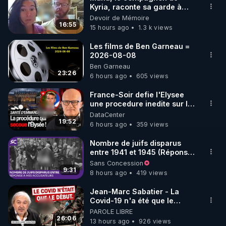
Kyria, raconte sa garde à
🌱 INSTAGRAM

vue musclée. PARTAGEZ!
Devoir de Mémoire
16:55
15 hours ago
1.3 k views
https://www.instagram.com/rdlr_thierrycasasnovas/
http://rgnr.li/instagram
Les films de Ben Garneau =
2026-08-08
Ben Garneau
🌱 LA NEWSLETTER

23:26
6 hours ago
605 views
Pour ne pas rater l’actualité RGNR (stages, 
France-Soir defie l'Elysee
une procedure inedite sur la
http://rgnr.li/news
sante du president - Nexus
DataCenter
19:52
6 hours ago
359 views
🌱 VIDÉOS NON CENSURÉES SUR ODYSEE 

Toutes les vidéos Youtube sont aussi sur la 
Nombre de juifs disparus
entre 1941 et 1945 (Réponse
à mes accusateurs)
Sans Concession
http://rgnr.li/odysee
9:31
8 hours ago
419 views
🌱 LES STAGES EN PRÉSENTIEL

Jean-Marc Sabatier - La
Covid-19 n'a été que le
début - L'ARNm & l'ARNm-aa
PAROLE LIBRE
http://rgnr.li/stages
jusqu où auront-t-il ?
26:06
13 hours ago
926 views