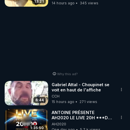
13:21
14 hours ago
345 views
Why this ad?
Gabriel Attal - Choupinet se
voit en haut de l'affiche
CCH
6:44
15 hours ago
271 views
ANTOINE PRÉSENTE
AH2020 LE LIVE 20H ***DU
06/08/2026***
AH2020
1:35:50
One day ago
5.7 k views