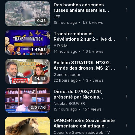
Des bombes aériennes
▶ 30 jours gratuit sur l’application de méditation et 
russes anéantissent les
centres de contrôle de
LEF
de bien-être ENVOL :

drones de 3 brigades
0:33
15 hours ago
1.3 k views
Rendez-vous sur 
https://www.envol.app/code
 avec 
ukrainienne
le code : REGENERE
Transformation et
Révélations 2 sur 2 - live du
07/08/26
A.D.N.M
1:49:53
14 hours ago
1.6 k views
Bulletin STRATPOL N°302.
Armée des drones, MS-21 en
série, missiles coréens.
Generousbear
07.08.2026.
44:48
22 hours ago
1.3 k views
Direct du 07/08/2026,
présenté par Nicolas
BOUVIER
Nicolas BOUVIER
2:07:16
15 hours ago
454 views
DANGER notre Souveraineté
Alimentaire est attaqué...
Coeur de Savoie radioweb TV