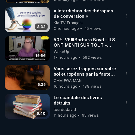
« Interdiction des thérapies
de conversion »
Kla.TV Français
8:32
One hour ago
45 views
50% VF🟩Barbara Boyd - ILS
ONT MENTI SUR TOUT -
Jocelyne Traduction
WakeUp
15:56
17 hours ago
592 views
Vous serez frappés sur votre
sol européens par la faute
des dirigeants qui s'en
OHM ÉGA MAN
mettent dans le nez
5:35
10 hours ago
188 views
Le scandale des livres
détruits
tourdedavid
6:40
11 hours ago
95 views