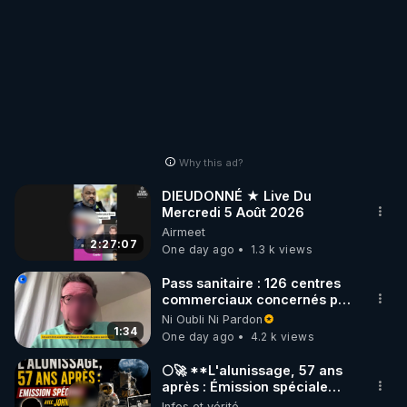
Why this ad?
DIEUDONNÉ ★ Live Du
Mercredi 5 Août 2026
Airmeet
2:27:07
One day ago
1.3 k views
Pass sanitaire : 126 centres
commerciaux concernés par
l'obligation dans toute la
Ni Oubli Ni Pardon
France
1:34
One day ago
4.2 k views
🌕🚀 **L'alunissage, 57 ans
après : Émission spéciale
avec John Doe !** 👨 🚀✨
Infos et vérité