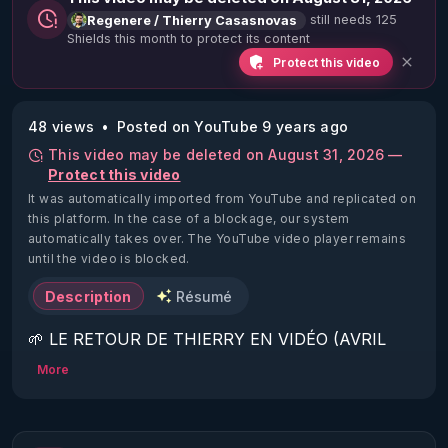
still needs 125
Regenere / Thierry Casasnovas
Shields this month to protect its content
Protect this video
48 views
Posted on YouTube 9 years ago
This video may be deleted on August 31, 2026 —
Protect this video
It was automatically imported from YouTube and replicated on
this platform.
In the case of a blockage, our system
automatically takes over. The YouTube video player remains
until the video is blocked.
Description
Résumé
🌱 LE RETOUR DE THIERRY EN VIDÉO (AVRIL 
2022)!

More
Découvrez la saison 2 des vidéos sur le nouveau 
https://www.rgnr.fr/presentation.html