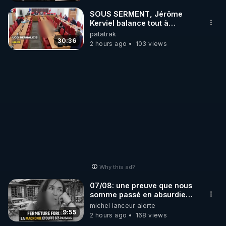
_________

SOUS SERMENT, Jérôme
Kerviel balance tout à
l'Assemblée !
patatrak
LES CODES PROMO DES PARTENAIRES

30:36
2 hours ago
103 views
▶ 10 % de réduction sur toute la boutique 
WARMCOOK (Kuvings) : 

Rendez-vous sur : 
http://rgnr.li/warmcook
 avec le 
code : REGENERE10

▶ 10 % de réduction sur une sélection de produits 
de la boutique VIDYA : 

Rendez-vous sur : 
http://rgnr.li/vidya
 avec le code : 
REGENERE10

Why this ad?
▶ 10 % de réduction sur les extracteurs de la 
07/08: une preuve que nous
marque SANA : 

somme passé en absurdie
une dictature qui veut faire
michel lanceur alerte
Rendez-vous sur 
http://rgnr.li/lechoubrave
 avec le 
taire ses opposant !
9:55
2 hours ago
168 views
code : REGENERE10
