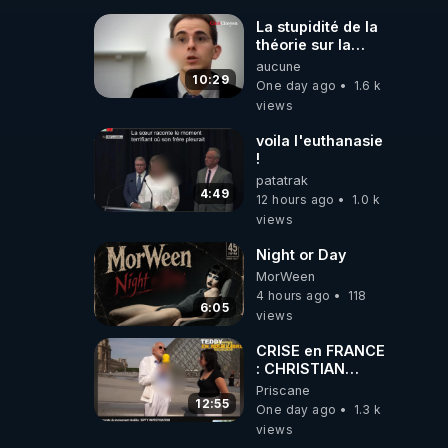
!** 👨 🚀✨
La stupidité de la
théorie sur la
responsabilité de
aucune
l’homme
10:29
One day ago
1.6 k
concernant le
views
dioxyde de
carbone.
voila l'euthanasie
!
patatrak
4:49
12 hours ago
1.0 k
views
Night or Day
MorWeen
4 hours ago
118
6:05
views
CRISE en FRANCE
: CHRISTIAN
COTTEN FAIT une
Priscane
étrange
12:55
One day ago
1.3 k
découverte
views