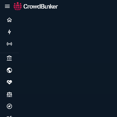
Current
Rushes
Live
Politics & institutions
World & geopolitics
Health, food & wellbeing
Society, justice & freedoms
Economy, environment & technology