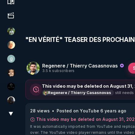
Science, history & spirituality
Culture, media & entertainment
Sonmi-877
"EN VÉRITÉ" TEASER DES PROCHAI
La Puce à l'oreille
g
gilo59
Regenere / Thierry Casasnovas
3.5 k subscribers
DataCenter
This video may be deleted on August 31,
La vérité
still needs
Regenere / Thierry Casasnovas
TrueMedia
28 views
Posted on YouTube 6 years ago
▼
View More
This video may be deleted on August 31, 20
It was automatically imported from YouTube and replica
over. The YouTube video player remains until the video