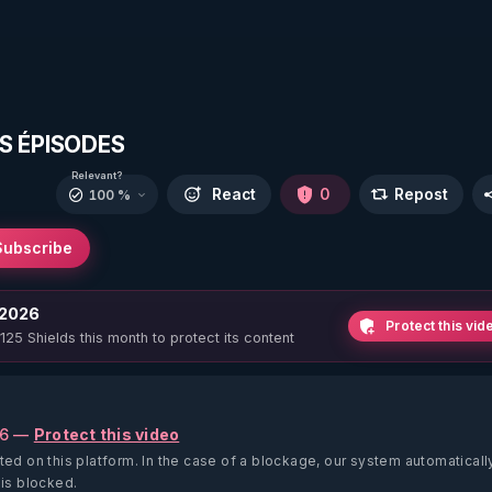
NS ÉPISODES
Relevant?
React
0
Repost
100 %
Subscribe
 2026
Protect this vid
 125 Shields this month to protect its content
26 —
Protect this video
ted on this platform.
In the case of a blockage, our system automaticall
 is blocked.