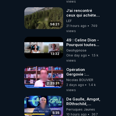
views
2001 ?
J’ai rencontré
ceux qui achètent
des bunkers pour
LEF
survivre à la fin
56:21
21 hours ago
749
du monde
views
49 : Celine Dion -
Pourquoi toutes
ces rumeurs ?
Geohypnose
Enquête sous
13:32
One day ago
1.5 k
hypnose
views
Opération
Gergovie :
‪@38resistancegauloise‬
Nicolas BOUVIER
‪@MarionSigautOfficiel‬
2:25:21
2 days ago
1.4 k
‪@gladysriifard5710‬
views
Laëtitia
De Gaulle, Amgot,
R0thschild,
Macron &
Perruques Jaunes
Pompidou…
5:35
10 hours ago
367