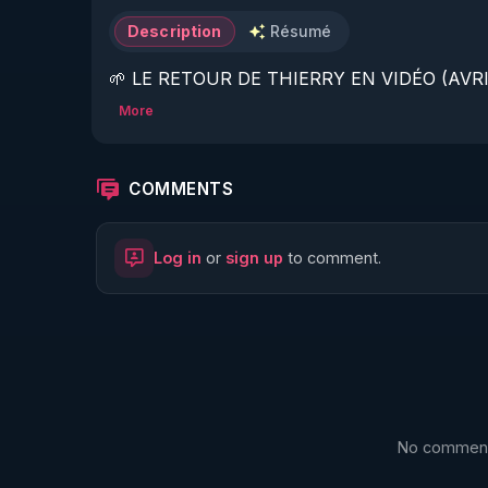
Description
Résumé
🌱 LE RETOUR DE THIERRY EN VIDÉO (AVRIL
More
https://www.rgnr.fr/presentation.html
🌱 LE MAGAZINE RÉGÉNÈRE 

COMMENTS
http://rgnr.li/ymag
Log in
or
sign up
to comment.
🌱 LA BOUTIQUE DU MAGAZINE

https://boutique.magazine-regenere.fr/
🌱 FIL TELEGRAM

https://t.me/rgnr_fr
No comments