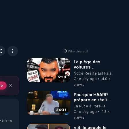
Why this ad?
Le piège des
voitures
électriques se
Notre Réalité Est Falsifiée Et F
referme sur les
5:29
One day ago
4.0 k
usagers !
views
eo
Pourquoi HAARP
prépare en réalité
un CHAOS
La Puce à l'oreille
climatique, on
34:31
One day ago
1.3 k
répond
views
y takes
« Si le peuple le