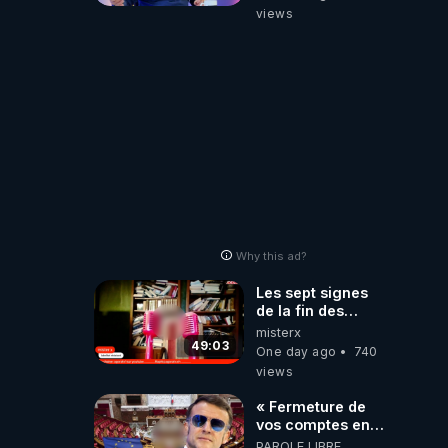
Macron Claude
views
Janvier, GPTV, 18
X 2024
Why this ad?
Les sept signes
de la fin des
temps selon
misterx
l’intervenant
49:03
One day ago
740
views
« Fermeture de
vos comptes en
banque ! » :
PAROLE LIBRE