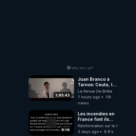
Why this ad?
Juan Branco à
Tarnos: Ceuta, le
narcotrafic et le
La Revue De Brêle
pouvoir en France
1:45:43
7 hours ago
119
views
Les incendies en
France font ils
partie d' un plan
Réinformation sur le monde
qui aurait débuté
9:16
3 days ago
8.8 k
le 11 septembre