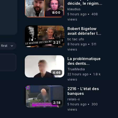
décide, le régime
peut tomber
klaudius
demain ! »
8:00
5 hours ago
408
views
Robert Bigelow
avait débriefer le
pédophile
tic tac ufo
génocidaire de
2:21
8 hours ago
511
first
donald j trump
views
La problématique
des dents
dévitalisées et
TrueMedia
des implants
4:46
22 hours ago
1.8 k
views
2216 - L'état des
banques
relais-x
2:18
5 hours ago
300
views