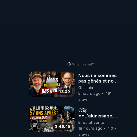
Why this ad?
Nous ne sommes
pas gênés et nous
n’avons pas
Ghislain
besoin de nous
18:30
5 hours ago
191
excuser ! #jw
views
#jehovah
#collegecentral
🌕🚀
**L'alunissage,
57 ans après :
Infos et vérité
Émission spéciale
3:46:45
18 hours ago
1.0 k
avec John Doe
views