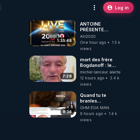
Log in
ANTOINE
PRÉSENTE
AH2020 LE LIVE
AH2020
20H ***DU
1:35:48
One hour ago
1.5 k
06/08/2026***
views
mort des frère
Bogdanoff : le
mensonge d état
michel lanceur alerte
7:28
12 hours ago
2.4 k
views
Quand tu te
branles
bonhomme tu
OHM ÉGA MAN
émets des ondes
9:36
9 hours ago
1.4 k
ils ont juste omis
views
de t'expliquer