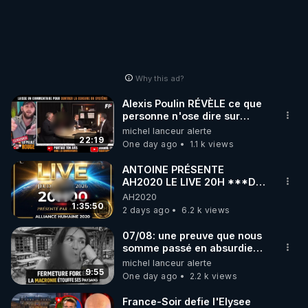
Why this ad?
Alexis Poulin RÉVÈLE ce que
personne n'ose dire sur
l'Union européenne (C'est
michel lanceur alerte
explosif)
22:19
One day ago
1.1 k views
ANTOINE PRÉSENTE
AH2020 LE LIVE 20H ***DU
06/08/2026***
AH2020
1:35:50
2 days ago
6.2 k views
07/08: une preuve que nous
somme passé en absurdie
une dictature qui veut faire
michel lanceur alerte
taire ses opposant !
9:55
One day ago
2.2 k views
France-Soir defie l'Elysee