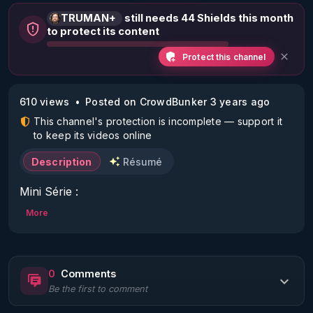
TRUMAN+
still needs 44 Shields this month
to protect its content
Protect this channel
610 views
Posted on CrowdBunker 3 years ago
This channel's protection is incomplete — support it
to keep its videos online
Description
Résumé
Mini Série :

More
"Le Transhumanisme en Marche ou La Nécessité 
de Quitter la Matrice".

0
Comments
Episode 4/7 :

Be the first to comment
"Discussion sur l’hydroxyde de graphène et les 