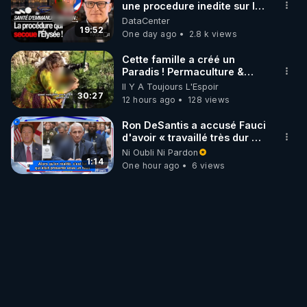
une procedure inedite sur la
sante du president - Nexus
DataCenter
19:52
One day ago
2.8 k views
Cette famille a créé un
Paradis ! Permaculture &
Autonomie
Il Y A Toujours L'Espoir
30:27
12 hours ago
128 views
Ron DeSantis a accusé Fauci
d'avoir « travaillé très dur »
pour de longues fermetures
Ni Oubli Ni Pardon
d'écoles
1:14
One hour ago
6 views