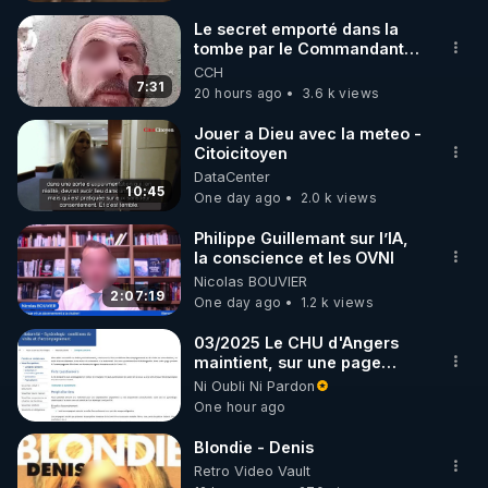
Y sont exposées les preuves de l’existence et de la 
Le secret emporté dans la
tombe par le Commandant
réalité et des liens entre :

Cousteau le 25 juin 1997
CCH
7:31
20 hours ago
3.6 k views
1) L’hydroxyde de graphène et les nano particules 
dans les vaccins pour les masses maintenant.

Jouer a Dieu avec la meteo -
Citoicitoyen
DataCenter
2) Les outils électromagnétiques dans nos 
10:45
One day ago
2.0 k views
infrastructures les faisant fonctionner en nous.

Philippe Guillemant sur l’IA,
la conscience et les OVNI
3) L’histoire des témoins et des victimes de tout cela 
Nicolas BOUVIER
depuis déjà 30 ans et bien avant nous tous.

2:07:19
One day ago
1.2 k views
Pour en savoir plus : PDF qui sert de Thèse à cette 
03/2025 Le CHU d'Angers
maintient, sur une page
mise à jour, ses consignes
Ni Oubli Ni Pardon
https://tinyurl.com/2u5h6a9r
sanitaires Covid en
One hour ago
maternité. Toute patiente
hospitalisée au moins une
Vidéos des précédents et des prochains épisodes 
Blondie - Denis
nuit « bénéficie d'un
Retro Video Vault
dépistage Covid par PCR ».