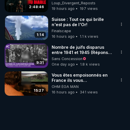
Loup Divergent 2026.08.07
Loup_Divergent_Reposts
2:48:46
19 hours ago
197 views
- Bonus 2/4 : Livres et Films sur des sujets 
connexes: (à venir)

Suisse : Tout ce qui brille
n'est pas de l'Or!
- Bonus 3/4 : Les Harcèlements Organisés par 
Finalscape
1:14
16 hours ago
1.1 k views
l'Etat : (à venir)

Nombre de juifs disparus
- Bonus 4/4 : La "Théorie des Maîtres du Temps" : 
entre 1941 et 1945 (Réponse
à mes accusateurs)
(à venir)
Sans Concession
9:31
One day ago
1.8 k views
Vous êtes empoisonnés en
France ils vous
empoisonnent tranquille
OHM ÉGA MAN
15:27
16 hours ago
341 views