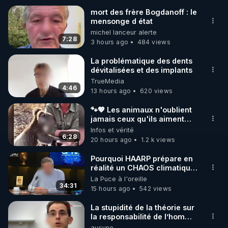
mort des frère Bogdanoff : le
mensonge d état
🌱 INSTAGRAM

michel lanceur alerte
7:28
3 hours ago
484 views
https://www.instagram.com/rdlr_thierrycasasnovas/
http://rgnr.li/instagram
La problématique des dents
dévitalisées et des implants
TrueMedia
🌱 LA NEWSLETTER

4:46
13 hours ago
620 views
Pour ne pas rater l’actualité RGNR (stages, 
🐾💖 Les animaux n'oublient
jamais ceux qu'ils aiment…
http://rgnr.li/news
🥹❤️
Infos et vérité
6:28
20 hours ago
1.2 k views
🌱 VIDÉOS NON CENSURÉES SUR ODYSEE 

Toutes les vidéos Youtube sont aussi sur la 
Pourquoi HAARP prépare en
réalité un CHAOS climatique,
on répond
La Puce à l'oreille
http://rgnr.li/odysee
34:31
15 hours ago
542 views
🌱 LES STAGES EN PRÉSENTIEL

La stupidité de la théorie sur
la responsabilité de l’homme
concernant le dioxyde de
aucune