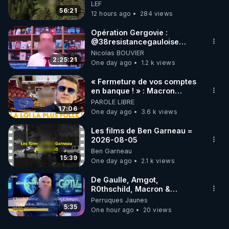
survivre à la fin du monde
LEF
56:21
12 hours ago
284 views
Opération Gergovie :
‪@38resistancegauloise‬
‪@MarionSigautOfficiel‬
Nicolas BOUVIER
‪@gladysriifard5710‬ Laëtitia
2:25:21
One day ago
1.2 k views
« Fermeture de vos comptes
en banque ! » : Macron
impose une loi folle !
PAROLE LIBRE
17:06
One day ago
3.6 k views
Les films de Ben Garneau =
2026-08-05
Ben Garneau
15:39
One day ago
2.1 k views
De Gaulle, Amgot,
R0thschild, Macron &
Pompidou… Macron Claude
Perruques Jaunes
Janvier, GPTV, 18 X 2024
5:35
One hour ago
20 views