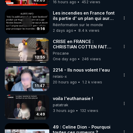
49:03
16 hours ago
452 views
code : REGENERE10

Les incendies en France font
▶ 30 jours gratuit sur l’application de méditation et 
ils partie d' un plan qui aurait
débuté le 11 septembre 2001
Réinformation sur le monde
de bien-être ENVOL :

?
9:16
2 days ago
8.4 k views
Rendez-vous sur 
https://www.envol.app/code
 avec 
le code : REGENERE
CRISE en FRANCE :
CHRISTIAN COTTEN FAIT
une étrange découverte
Priscane
12:55
One day ago
246 views
2214 - Ils nous volent l'eau
relais-x
20 hours ago
1.2 k views
11:47
voila l'euthanasie !
patatrak
3 hours ago
132 views
4:49
49 : Celine Dion - Pourquoi
toutes ces rumeurs ?