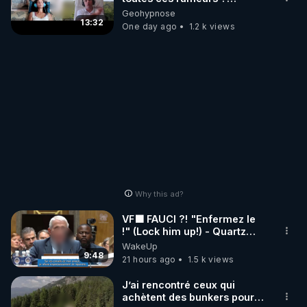
Enquête sous hypnose
Geohypnose
13:32
One day ago
1.2 k views
Why this ad?
VF🟩 FAUCI ?! "Enfermez le
!" (Lock him up!) - Quartz
Traduction
WakeUp
9:48
21 hours ago
1.5 k views
J’ai rencontré ceux qui
achètent des bunkers pour