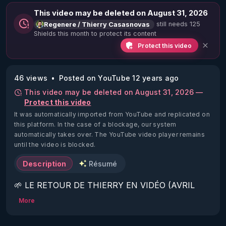
This video may be deleted on August 31, 2026
still needs 125
Regenere / Thierry Casasnovas
Shields this month to protect its content
Protect this video
46 views
Posted on YouTube 12 years ago
This video may be deleted on August 31, 2026 —
Protect this video
It was automatically imported from YouTube and replicated on
this platform.
In the case of a blockage, our system
automatically takes over. The YouTube video player remains
until the video is blocked.
Description
Résumé
🌱 LE RETOUR DE THIERRY EN VIDÉO (AVRIL 
2022)!

More
Découvrez la saison 2 des vidéos sur le nouveau 