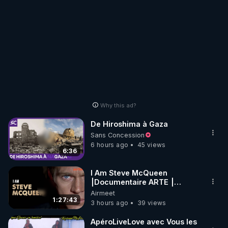
Why this ad?
De Hiroshima à Gaza
Sans Concession
6 hours ago
45 views
6:36
I Am Steve McQueen
⎮Documentaire ARTE ⎮
Cinema
Airmeet
1:27:43
3 hours ago
39 views
ApéroLiveLove avec Vous les