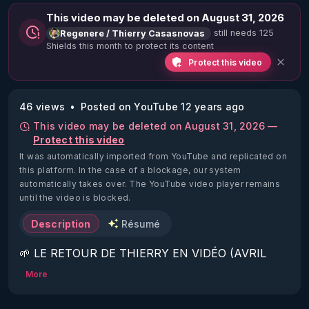
This video may be deleted on August 31, 2026
still needs 125
Regenere / Thierry Casasnovas
Shields this month to protect its content
Protect this video
46 views
Posted on YouTube 12 years ago
This video may be deleted on August 31, 2026 —
Protect this video
It was automatically imported from YouTube and replicated on
this platform.
In the case of a blockage, our system
automatically takes over. The YouTube video player remains
until the video is blocked.
Description
Résumé
🌱 LE RETOUR DE THIERRY EN VIDÉO (AVRIL 
2022)!

More
Découvrez la saison 2 des vidéos sur le nouveau 