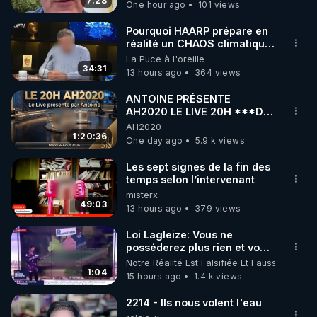
7:28
One hour ago
101 views
code : REGENERE10

Pourquoi HAARP prépare en
▶ 30 jours gratuit sur l’application de méditation et 
réalité un CHAOS climatique,
on répond
La Puce à l'oreille
de bien-être ENVOL :

34:31
13 hours ago
364 views
Rendez-vous sur 
https://www.envol.app/code
 avec 
le code : REGENERE
ANTOINE PRÉSENTE
AH2020 LE LIVE 20H ***DU
04/08/2026*** 📷LE
AH2020
GRAND RÉVEIL EST EN
1:20:36
One day ago
5.9 k views
MARCHE 📷
Les sept signes de la fin des
temps selon l’intervenant
misterx
49:03
13 hours ago
379 views
Loi Lagleize: Vous ne
posséderez plus rien et vous
serez heureux !
Notre Réalité Est Falsifiée Et Fausse
1:04
15 hours ago
1.4 k views
2214 - Ils nous volent l'eau