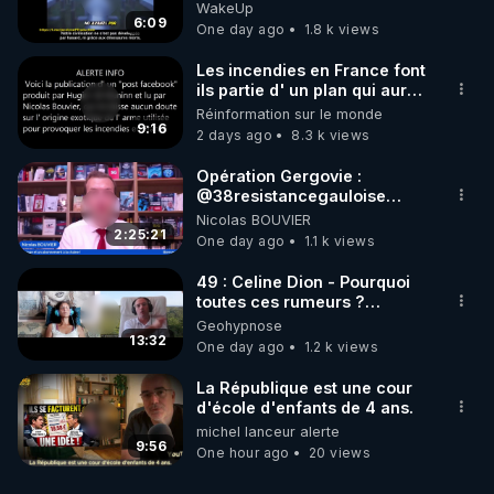
CONNAÎT-ELLE PAS LA VRAIE
WakeUp
ORIGINE DU PÉTROL -
6:09
One day ago
1.8 k views
Jocelyne Tr
Les incendies en France font
ils partie d' un plan qui aurait
débuté le 11 septembre 2001
Réinformation sur le monde
?
9:16
2 days ago
8.3 k views
Opération Gergovie :
‪@38resistancegauloise‬
‪@MarionSigautOfficiel‬
Nicolas BOUVIER
‪@gladysriifard5710‬ Laëtitia
2:25:21
One day ago
1.1 k views
49 : Celine Dion - Pourquoi
toutes ces rumeurs ?
Enquête sous hypnose
Geohypnose
13:32
One day ago
1.2 k views
La République est une cour
d'école d'enfants de 4 ans.
michel lanceur alerte
9:56
One hour ago
20 views