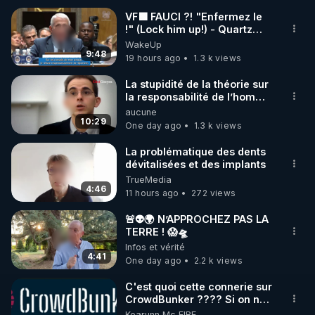
VF🟩 FAUCI ?! "Enfermez le
!" (Lock him up!) - Quartz
🌱 INSTAGRAM

Traduction
WakeUp
9:48
19 hours ago
1.3 k views
https://www.instagram.com/rdlr_thierrycasasnovas/
http://rgnr.li/instagram
La stupidité de la théorie sur
la responsabilité de l’homme
concernant le dioxyde de
aucune
🌱 LA NEWSLETTER

carbone.
10:29
One day ago
1.3 k views
Pour ne pas rater l’actualité RGNR (stages, 
La problématique des dents
dévitalisées et des implants
http://rgnr.li/news
TrueMedia
4:46
11 hours ago
272 views
🌱 VIDÉOS NON CENSURÉES SUR ODYSEE 

Toutes les vidéos Youtube sont aussi sur la 
🚨👽🌍 N’APPROCHEZ PAS LA
TERRE ! 😱🛸
Infos et vérité
http://rgnr.li/odysee
4:41
One day ago
2.2 k views
🌱 LES STAGES EN PRÉSENTIEL

C'est quoi cette connerie sur
CrowdBunker ???? Si on ne
peut plus publier, c'est un
Kearunn Mc EIRE