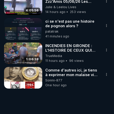
Zzz'Amis 05/08/26 Les
balle dans le pied sans nos
Zzz'Infos Bonheur de Leelou
Julie & Leelou Lives
chaines CrowdBunker n'est
4:05:56
plus rien. Migrez vers les
14 hours ago
253 views
autres sites comme "VK, X,
Odysee, et Tik-Tok", je vous
ci se n'est pas une histoire
mettrai les liens en
de pognon alors ?
commentaires. Bisous la
patatrak
famille.
41 minutes ago
INCENDIES EN GIRONDE :
L'HISTOIRE DE CEUX QUI
SONT RESTÉS
TrueMedia
1:06:38
11 hours ago
96 views
Comme d'autres ici, je tiens
à exprimer mon malaise vis-
à-vis des choix de l'équipe
Sonmi-877
CrowdBunker quant à
One hour ago
l'évolution de la plateforme.
Je ne serai pas aussi
véhément que JNN pour
retrouver la fonction
"Découvrir" mais le fait de
me voir imposé ce que je