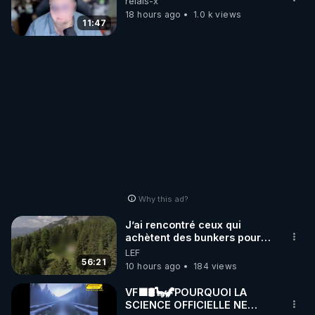
relais-x
18 hours ago
1.0 k views
11:47
Why this ad?
J’ai rencontré ceux qui
achètent des bunkers pour
survivre à la fin du monde
LEF
56:21
10 hours ago
184 views
VF🟩🛢🦕🦖POURQUOI LA
SCIENCE OFFICIELLE NE