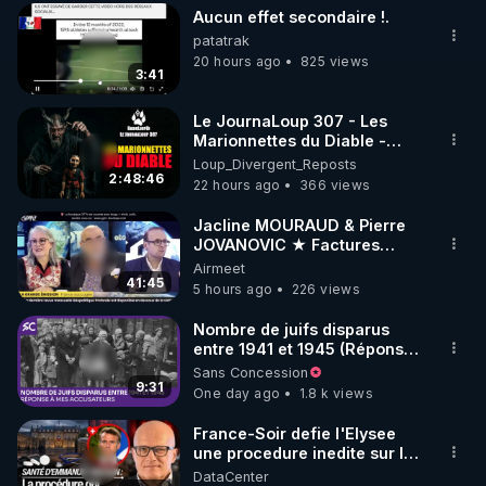
plus de guerres.
Aucun effet secondaire !.
▶ 30 jours gratuit sur l’application de méditation et 
patatrak
de bien-être ENVOL :

20 hours ago
825 views
3:41
Rendez-vous sur 
https://www.envol.app/code
 avec 
le code : REGENERE
Le JournaLoup 307 - Les
Marionnettes du Diable -
Loup Divergent 2026.08.07
Loup_Divergent_Reposts
2:48:46
22 hours ago
366 views
Jacline MOURAUD & Pierre
JOVANOVIC ★ Factures
Impayées : Où Est Passé Le
Airmeet
Pognon ?
41:45
5 hours ago
226 views
Nombre de juifs disparus
entre 1941 et 1945 (Réponse
à mes accusateurs)
Sans Concession
9:31
One day ago
1.8 k views
France-Soir defie l'Elysee
une procedure inedite sur la
sante du president - Nexus
DataCenter