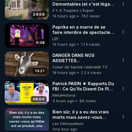
Démontables (et c'est légal).
🌱 INSTAGRAM

Visite éco village en
Il Y A Toujours L'Espoir
Bretagne
24:09
14 hours ago
762 views
https://www.instagram.com/rdlr_thierrycasasnovas/
http://rgnr.li/instagram
Paprika en a marre de se
faire interdire de spectacle.
Elle décide donc de devenir
LEF
🌱 LA NEWSLETTER

DJ !
0:38
13 hours ago
1.1 k views
Pour ne pas rater l’actualité RGNR (stages, 
DANGER DANS NOS
ASSIETTES...
http://rgnr.li/news
Coeur de Savoie radioweb TV
13:21
18 hours ago
2.2 k views
🌱 VIDÉOS NON CENSURÉES SUR ODYSEE 

Toutes les vidéos Youtube sont aussi sur la 
Patrick PASIN ★ Rapports Du
FBI : Ce Qu'Ils Disent De Plus
Grave Sur Hitler
MetaHistoria
http://rgnr.li/odysee
48:00
3 hours ago
84 views
🌱 LES STAGES EN PRÉSENTIEL

Bien sûr, il y a eu des vrais
Bien sûr, il y a eu des
morts mais savez-vous
vrais morts mais
savez-vous qu'Hitler
qu'Hitler est un produit, une
Les Démuseleurs
http://rgnr.li/stages
est un produit, une
mise en scène des
One hour ago
mise en scène des