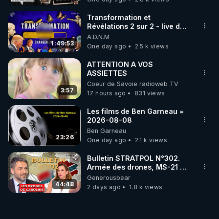
Transformation et
Révélations 2 sur 2 - live du
07/08/26
A.D.N.M
1:49:53
One day ago
2.5 k views
ATTENTION A VOS
ASSIETTES
Coeur de Savoie radioweb TV
3:57
17 hours ago
831 views
Les films de Ben Garneau =
2026-08-08
Ben Garneau
23:26
One day ago
2.1 k views
Bulletin STRATPOL N°302.
Armée des drones, MS-21 en
série, missiles coréens.
Generousbear
07.08.2026.
44:48
2 days ago
1.8 k views