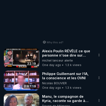
Why this ad?
Alexis Poulin RÉVÈLE ce que
personne n'ose dire sur
l'Union européenne (C'est
michel lanceur alerte
explosif)
22:19
One day ago
1.3 k views
Philippe Guillemant sur l’IA,
la conscience et les OVNI
Nicolas BOUVIER
2:07:19
One day ago
1.3 k views
Manu, le compagnon de
Kyria, raconte sa garde à
vue musclée. PARTAGEZ!
Devoir de Mémoire