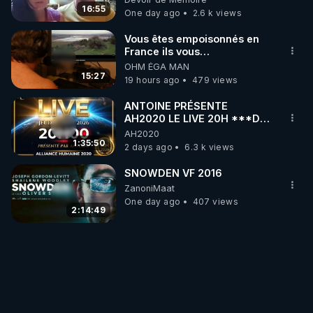
16:55
One day ago
2.6 k views
Vous êtes empoisonnés en
France ils vous
empoisonnent tranquille
OHM ÉGA MAN
15:27
19 hours ago
479 views
ANTOINE PRÉSENTE
AH2020 LE LIVE 20H ***DU
06/08/2026***
AH2020
1:35:50
2 days ago
6.3 k views
SNOWDEN VF 2016
ZanoniMaat
One day ago
407 views
2:14:49