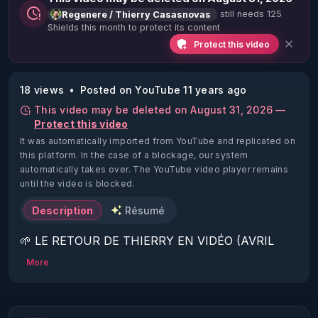
still needs 125
Regenere / Thierry Casasnovas
Shields this month to protect its content
Protect this video
18 views
Posted on YouTube 11 years ago
This video may be deleted on August 31, 2026 —
Protect this video
It was automatically imported from YouTube and replicated on
this platform.
In the case of a blockage, our system
automatically takes over. The YouTube video player remains
until the video is blocked.
Description
Résumé
🌱 LE RETOUR DE THIERRY EN VIDÉO (AVRIL 
2022)!

More
Découvrez la saison 2 des vidéos sur le nouveau 
https://www.rgnr.fr/presentation.html