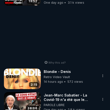
19:52
One day ago
3.1 k views
Why this ad?
Blondie - Denis
Retro Video Vault
14 hours ago
572 views
2:15
Jean-Marc Sabatier - La
Covid-19 n'a été que le
début - L'ARNm & l'ARNm-aa
PAROLE LIBRE
jusqu où auront-t-il ?
26:06
One day ago
2.8 k views