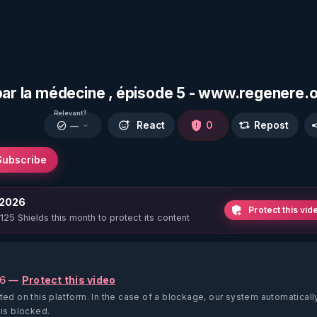
 par la médecine , épisode 5 - www.regenere.
Relevant?
React
0
Repost
—
Subscribe
 2026
Protect this vid
 125 Shields this month to protect its content
26 —
Protect this video
ted on this platform.
In the case of a blockage, our system automaticall
 is blocked.