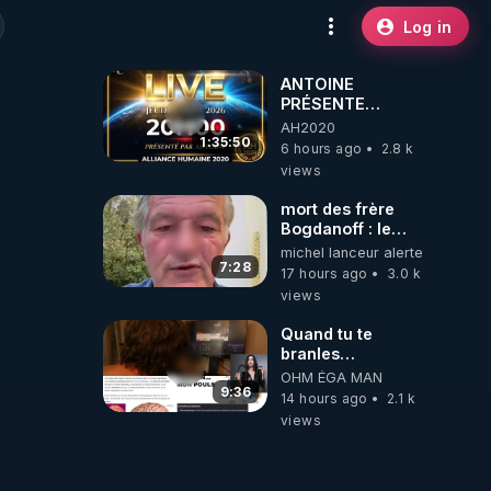
Log in
ANTOINE
PRÉSENTE
AH2020 LE LIVE
AH2020
20H ***DU
1:35:50
6 hours ago
2.8 k
06/08/2026***
views
mort des frère
Bogdanoff : le
mensonge d état
michel lanceur alerte
7:28
17 hours ago
3.0 k
views
Quand tu te
branles
bonhomme tu
OHM ÉGA MAN
émets des ondes
9:36
14 hours ago
2.1 k
ils ont juste omis
views
de t'expliquer