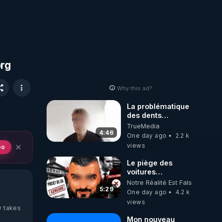
org
Why this ad?
La problématique
des dents
dévitalisées et
TrueMedia
des implants
4:46
One day ago
2.2 k
views
eo
Le piège des
voitures
électriques se
Notre Réalité Est Falsifiée Et F
referme sur les
5:29
One day ago
4.2 k
usagers !
views
y takes
Mon nouveau