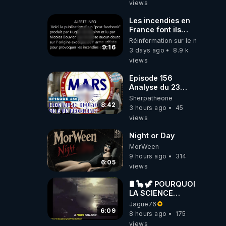
views
JARDIN&des
Haies
Les incendies en
France font ils
partie d' un plan
Réinformation sur le monde
qui aurait débuté
9:16
3 days ago
8.9 k
le 11 septembre
views
2001 ?
Episode 156
Analyse du 23
février 2025 Elon
Sherpatheone
Musk : Houston ,
8:42
3 hours ago
45
on a un problème
views
!
Night or Day
MorWeen
9 hours ago
314
6:05
views
🛢 🦕 🦖 POURQUOI
LA SCIENCE
OFFICIELLE NE
Jague76
CONNAÎT-ELLE
6:09
8 hours ago
175
PAS LA VRAIE
views