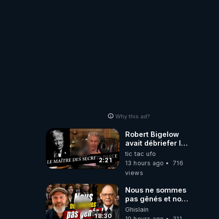
ORIGINE DU
PÉTROLE ?
Why this ad?
Robert Bigelow
avait débriefer le
pédophile
tic tac ufo
génocidaire de
2:21
13 hours ago
716
donald j trump
views
Nous ne sommes
pas gênés et nous
n’avons pas
Ghislain
besoin de nous
18:30
10 hours ago
311