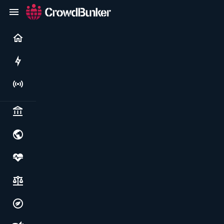
Current
Rushes
Live
Politics & institutions
World & geopolitics
Health, food & wellbeing
Society, justice & freedoms
Economy, environment & technology