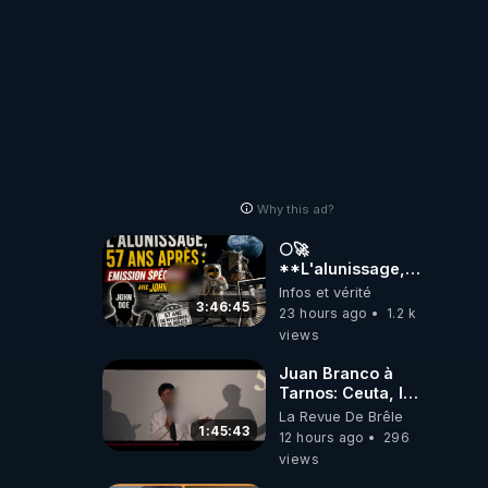
https://www.tiktok.com/@
Why this ad?
🌕🚀
**L'alunissage,
57 ans après :
Infos et vérité
Émission spéciale
3:46:45
23 hours ago
1.2 k
avec John Doe
views
!** 👨 🚀✨
Juan Branco à
Tarnos: Ceuta, le
narcotrafic et le
La Revue De Brêle
pouvoir en France
1:45:43
12 hours ago
296
views