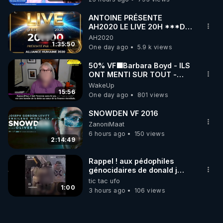
ANTOINE PRÉSENTE
AH2020 LE LIVE 20H ***DU
06/08/2026***
AH2020
1:35:50
One day ago
5.9 k views
50% VF🟩Barbara Boyd - ILS
ONT MENTI SUR TOUT -
Jocelyne Traduction
WakeUp
15:56
One day ago
801 views
SNOWDEN VF 2016
ZanoniMaat
6 hours ago
150 views
2:14:49
Rappel ! aux pédophiles
génocidaires de donald j
trump et ses supporters
tic tac ufo
trumpistes 424et 666.
1:00
3 hours ago
106 views