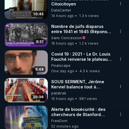
Citoicitoyen
🌱 INSTAGRAM

DataCenter
10:45
14 hours ago
1.3 k views
https://www.instagram.com/rdlr_thierrycasasnovas/
http://rgnr.li/instagram
Nombre de juifs disparus
entre 1941 et 1945 (Réponse
à mes accusateurs)
Sans Concession
🌱 LA NEWSLETTER

9:31
16 hours ago
1.2 k views
Pour ne pas rater l’actualité RGNR (stages, 
Covid 19 : 2021 - Le Dr. Louis
Fouché renverse le plateau
http://rgnr.li/news
de CNews !
Finalscape
5:48
One day ago
4.3 k views
🌱 VIDÉOS NON CENSURÉES SUR ODYSEE 

Toutes les vidéos Youtube sont aussi sur la 
SOUS SERMENT, Jérôme
Kerviel balance tout à
l'Assemblée !
patatrak
http://rgnr.li/odysee
30:36
10 hours ago
981 views
🌱 LES STAGES EN PRÉSENTIEL

Alerte de biosécurité : des
chercheurs de Stanford
utilisent l’IA pour concevoir
FreeDom
http://rgnr.li/stages
16 virus ***
52 minutes ago