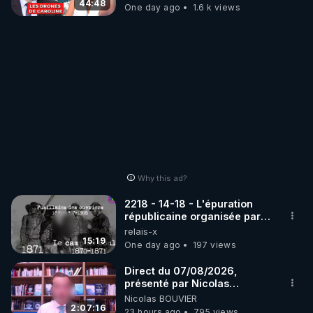
07.08.2026.
44:48
One day ago
1.6 k views
Why this ad?
2218 - 14-18 - L'épuration
républicaine organisée par
les frères de la truelle
relais-x
15:19
One day ago
197 views
Direct du 07/08/2026,
présenté par Nicolas
BOUVIER
Nicolas BOUVIER
2:07:16
23 hours ago
795 views