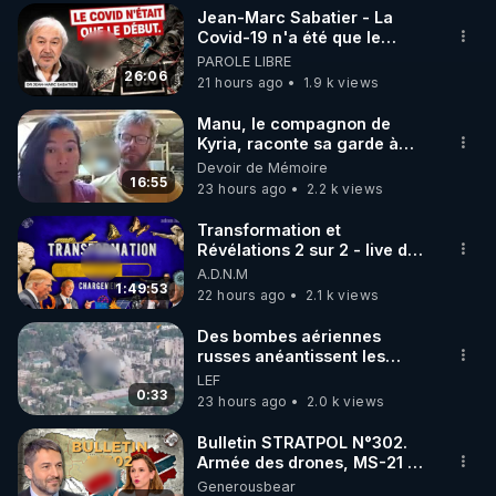
Jean-Marc Sabatier - La
▶ 30 jours gratuit sur l’application de méditation et 
Covid-19 n'a été que le
début - L'ARNm & l'ARNm-aa
PAROLE LIBRE
de bien-être ENVOL :

jusqu où auront-t-il ?
26:06
21 hours ago
1.9 k views
Rendez-vous sur 
https://www.envol.app/code
 avec 
le code : REGENERE
Manu, le compagnon de
Kyria, raconte sa garde à
vue musclée. PARTAGEZ!
Devoir de Mémoire
16:55
23 hours ago
2.2 k views
Transformation et
Révélations 2 sur 2 - live du
07/08/26
A.D.N.M
1:49:53
22 hours ago
2.1 k views
Des bombes aériennes
russes anéantissent les
centres de contrôle de
LEF
drones de 3 brigades
0:33
23 hours ago
2.0 k views
ukrainienne
Bulletin STRATPOL N°302.
Armée des drones, MS-21 en
série, missiles coréens.
Generousbear