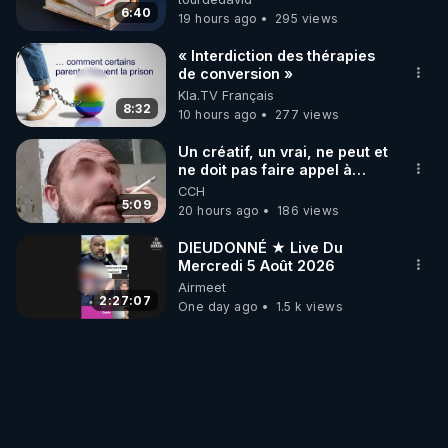
6:40
19 hours ago
295 views
« Interdiction des thérapies
de conversion »
Kla.TV Français
8:32
10 hours ago
277 views
Un créatif, un vrai, ne peut et
ne doit pas faire appel à
l'intelligence artificielle
CCH
5:09
20 hours ago
186 views
DIEUDONNÉ ★ Live Du
Mercredi 5 Août 2026
Airmeet
2:27:07
One day ago
1.5 k views