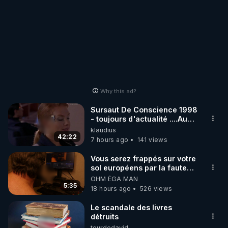
Why this ad?
Sursaut De Conscience 1998
- toujours d'actualité ....Au
Dela Du Réel
klaudius
42:22
7 hours ago
141 views
Vous serez frappés sur votre
sol européens par la faute
des dirigeants qui s'en
OHM ÉGA MAN
mettent dans le nez
5:35
18 hours ago
526 views
Le scandale des livres
détruits
tourdedavid