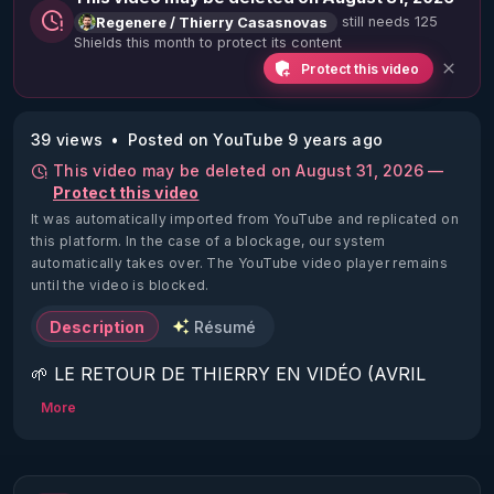
still needs 125
Regenere / Thierry Casasnovas
Shields this month to protect its content
Protect this video
39 views
Posted on YouTube 9 years ago
This video may be deleted on August 31, 2026 —
Protect this video
It was automatically imported from YouTube and replicated on
this platform.
In the case of a blockage, our system
automatically takes over. The YouTube video player remains
until the video is blocked.
Description
Résumé
🌱 LE RETOUR DE THIERRY EN VIDÉO (AVRIL 
2022)!

More
Découvrez la saison 2 des vidéos sur le nouveau 
https://www.rgnr.fr/presentation.html