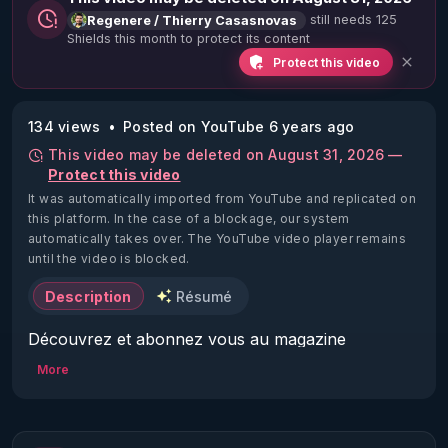
still needs 125
Regenere / Thierry Casasnovas
Shields this month to protect its content
Protect this video
134 views
Posted on YouTube 6 years ago
This video may be deleted on August 31, 2026 —
Protect this video
It was automatically imported from YouTube and replicated on
this platform.
In the case of a blockage, our system
automatically takes over. The YouTube video player remains
until the video is blocked.
Description
Résumé
Découvrez et abonnez vous au magazine 
Regenere dont le prochain numéro traitera 
More
exclusivement des secrets du froid: 
https://magazine-regenere.fr/