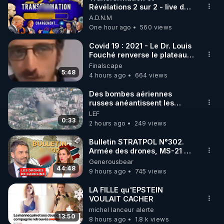
Révélations 2 sur 2 - live du
Alors, aujourd'hui nous allons vraiment parler de 
07/08/26
A.D.N.M
santé mentale et de l'un des moyens parmi les plus 
One hour ago
560 views
efficace de construire un mental fort; résilient, en 
santé. 

Covid 19 : 2021 - Le Dr. Louis
Fouché renverse le plateau
de CNews !
Finalscape
5:48
4 hours ago
664 views
J'ai besoin de vous pour continuer à diffuser 
gratuitement de l'information, merci pour vos dons 
Des bombes aériennes
russes anéantissent les
! 

centres de contrôle de
LEF
▶ Me soutenir avec un don sur Patreon : 
drones de 3 brigades
0:33
2 hours ago
249 views
https://www.patreon.com/user?u=13143398
ukrainienne
Bulletin STRATPOL N°302.
Armée des drones, MS-21 en
Code réduction de 10 % sur toute la boutique 
série, missiles coréens.
Generousbear
Warmcook

07.08.2026.
44:48
9 hours ago
745 views
▶  Code REGENERE10 // Rendez vous sur 
https://www.warmcook.com/14-kuvings
LA FILLE qu'EPSTEIN
VOULAIT CACHER
michel lanceur alerte
Code de réduction de 10% pour l'extracteur SANA 
13:50
8 hours ago
1.8 k views