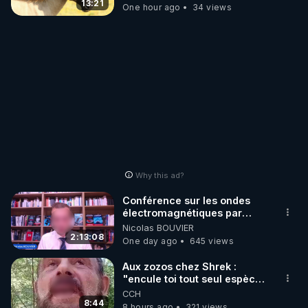
13:21
One hour ago
34 views
Why this ad?
Conférence sur les ondes
électromagnétiques par
Grégoire Caustru et Bart de
Nicolas BOUVIER
Wever !
2:13:08
One day ago
645 views
Aux zozos chez Shrek :
"encule toi tout seul espèce
de mal polish"
CCH
8:44
8 hours ago
321 views