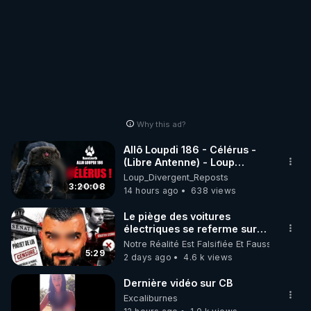
Why this ad?
Allô Loupdi 186 - Célérus -
(Libre Antenne) - Loup
Divergent 2026.08.06
Loup_Divergent_Reposts
3:20:08
14 hours ago
638 views
Le piège des voitures
électriques se referme sur
les usagers !
Notre Réalité Est Falsifiée Et Fausse
5:29
2 days ago
4.6 k views
Dernière vidéo sur CB
Excaliburnes