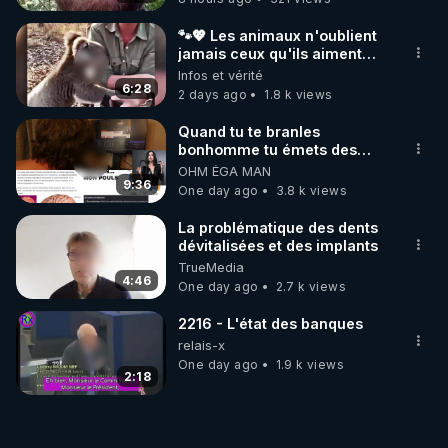
🐾💖 Les animaux n'oublient
jamais ceux qu'ils aiment…
🥹❤️
Infos et vérité
6:28
2 days ago
1.8 k views
Quand tu te branles
bonhomme tu émets des
ondes ils ont juste omis de
OHM ÉGA MAN
t'expliquer
9:36
One day ago
3.8 k views
La problématique des dents
dévitalisées et des implants
TrueMedia
4:46
One day ago
2.7 k views
2216 - L'état des banques
relais-x
One day ago
1.9 k views
2:18