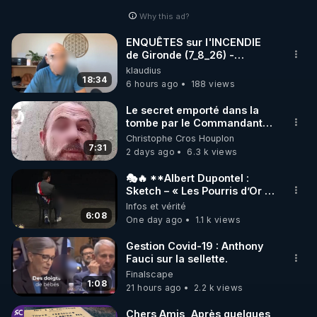
Why this ad?
http://rgnr.li/facebook
ENQUÊTES sur l'INCENDIE
de Gironde (7_8_26) -
🌱 INSTAGRAM

Philippe WEBER
klaudius
18:34
6 hours ago
188 views
https://www.instagram.com/rdlr_thierrycasasnovas/
http://rgnr.li/instagram
Le secret emporté dans la
tombe par le Commandant
Cousteau le 25 juin 1997
Christophe Cros Houplon
🌱 LA NEWSLETTER

7:31
2 days ago
6.3 k views
Pour ne pas rater l’actualité RGNR (stages, 
🎭🔥 **Albert Dupontel :
Sketch – « Les Pourris d’Or »
http://rgnr.li/news
🏆💰**
Infos et vérité
6:08
One day ago
1.1 k views
🌱 VIDÉOS NON CENSURÉES SUR ODYSEE 

Toutes les vidéos Youtube sont aussi sur la 
Gestion Covid-19 : Anthony
Fauci sur la sellette.
Finalscape
http://rgnr.li/odysee
1:08
21 hours ago
2.2 k views
🌱 LES STAGES EN PRÉSENTIEL

Chers Amis, Après quelques