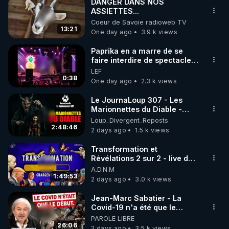
Professeur, Pierre
DANGER DANS NOS
Guillaume, était venu
ASSIETTES...
accompagné…
Coeur de Savoie radioweb TV
13:21
One day ago
3.9 k views
Paprika en a marre de se
faire interdire de spectacle.
Elle décide donc de devenir
LEF
DJ !
0:38
One day ago
2.3 k views
Le JournaLoup 307 - Les
Marionnettes du Diable -
Loup Divergent 2026.08.07
Loup_Divergent_Reposts
2:48:46
2 days ago
1.5 k views
Transformation et
Révélations 2 sur 2 - live du
07/08/26
A.D.N.M
1:49:53
2 days ago
3.0 k views
Jean-Marc Sabatier - La
Covid-19 n'a été que le
début - L'ARNm & l'ARNm-aa
PAROLE LIBRE
jusqu où auront-t-il ?
26:06
2 days ago
3.5 k views