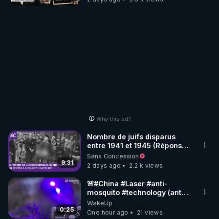
Why this ad?
Nombre de juifs disparus
entre 1941 et 1945 (Réponse
à mes accusateurs)
Sans Concession
9:31
2 days ago
2.2 k views
🚨#China #Laser #anti-
mosquito #technology (anti
#moustique) Photon Matrix
WakeUp
0:25
One hour ago
21 views