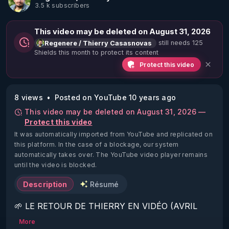
3.5 k subscribers
This video may be deleted on August 31, 2026
still needs 125
Regenere / Thierry Casasnovas
Shields this month to protect its content
Protect this video
8 views
Posted on YouTube 10 years ago
This video may be deleted on August 31, 2026 —
Protect this video
It was automatically imported from YouTube and replicated on
this platform.
In the case of a blockage, our system
automatically takes over. The YouTube video player remains
until the video is blocked.
Description
Résumé
🌱 LE RETOUR DE THIERRY EN VIDÉO (AVRIL 
2022)!

More