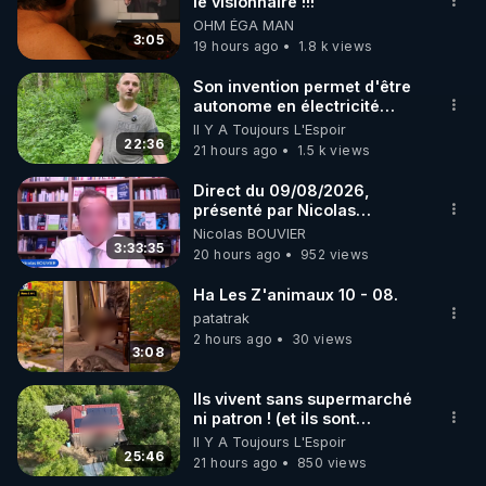
marque SANA : 

le visionnaire !!!
quelques années, face à
OHM ÉGA MAN
Rendez-vous sur 
http://rgnr.li/lechoubrave
 avec le 
l’évidence scientifique, la
3:05
19 hours ago
1.8 k views
code : REGENERE10

croyance tomberait. À Caen,
où je résidais alors, je
Son invention permet d'être
diffusais un tract que j’avais
▶ 30 jours gratuit sur l’application de méditation et 
autonome en électricité
moi-même rédigé, intitulé:
avec un simple ruisseau
Il Y A Toujours L'Espoir
de bien-être ENVOL :

"La vérité, enfin." L’adresse
22:36
21 hours ago
1.5 k views
postale de mon association y
Rendez-vous sur 
https://www.envol.app/code
 avec 
était imprimée, afin que le
le code : REGENERE
Direct du 09/08/2026,
public puisse se renseigner
présenté par Nicolas
davantage. Résultat: une
BOUVIER
demande et deux lettres
Nicolas BOUVIER
3:33:35
d’injures pour plusieurs
20 hours ago
952 views
milliers de tracts distribués.
En 1990, la loi Gayssot fut
Ha Les Z'animaux 10 - 08.
promulguée. Le professeur
patatrak
Faurisson me dit: "Le texte
2 hours ago
30 views
sanctionne la contestation
3:08
de crimes contre l’humanité
‘qui ont été commis’. C’est
Ils vivent sans supermarché
une aubaine pour nous, car
ni patron ! (et ils sont
pour nous condamner, les
heureux)
Il Y A Toujours L'Espoir
juges devront prouver que
25:46
21 hours ago
850 views
les crimes contestés ont
bien été commis. En