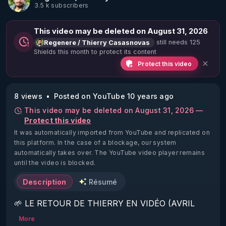
3.5 k subscribers
This video may be deleted on August 31, 2026
still needs 125
Regenere / Thierry Casasnovas
Shields this month to protect its content
Protect this video
8 views
Posted on YouTube 10 years ago
This video may be deleted on August 31, 2026 —
Protect this video
It was automatically imported from YouTube and replicated on
this platform.
In the case of a blockage, our system
automatically takes over. The YouTube video player remains
until the video is blocked.
Description
Résumé
🌱 LE RETOUR DE THIERRY EN VIDÉO (AVRIL 
2022)!

More