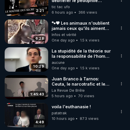
marque SANA : 

débriefer le pédophile
génocidaire de donald j
tic tac ufo
Rendez-vous sur 
http://rgnr.li/lechoubrave
 avec le 
trump
2:21
6 hours ago
366 views
code : REGENERE10

🐾💖 Les animaux n'oublient
▶ 30 jours gratuit sur l’application de méditation et 
jamais ceux qu'ils aiment…
🥹❤️
Infos et vérité
de bien-être ENVOL :

6:28
One day ago
1.5 k views
Rendez-vous sur 
https://www.envol.app/code
 avec 
le code : REGENERE
La stupidité de la théorie sur
la responsabilité de l’homme
concernant le dioxyde de
aucune
carbone.
10:29
One day ago
1.5 k views
Juan Branco à Tarnos:
Ceuta, le narcotrafic et le
pouvoir en France
La Revue De Brêle
1:45:43
5 hours ago
70 views
voila l'euthanasie !
patatrak
10 hours ago
873 views
4:49