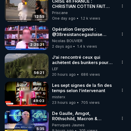
CRISE en FRANCE :
CHRISTIAN COTTEN FAIT
une étrange découverte
Priscane
12:55
One day ago
1.2 k views
Opération Gergovie :
‪@38resistancegauloise‬
‪@MarionSigautOfficiel‬
Nicolas BOUVIER
‪@gladysriifard5710‬ Laëtitia
2:25:21
2 days ago
1.4 k views
J’ai rencontré ceux qui
achètent des bunkers pour
survivre à la fin du monde
LEF
56:21
20 hours ago
686 views
Les sept signes de la fin des
temps selon l’intervenant
misterx
49:03
23 hours ago
705 views
De Gaulle, Amgot,
R0thschild, Macron &
Pompidou… Macron Claude
Perruques Jaunes
Janvier, GPTV, 18 X 2024
5:35
9 hours ago
305 views