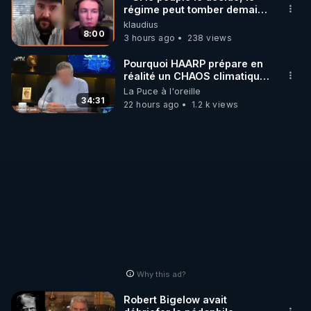
régime peut tomber demain !
»
klaudius
http://rgnr.li/stages
8:00
3 hours ago
238 views
_________

Pourquoi HAARP prépare en
réalité un CHAOS climatique,
on répond
La Puce à l'oreille
LES CODES PROMO DES PARTENAIRES

34:31
22 hours ago
1.2 k views
▶ 10 % de réduction sur toute la boutique 
WARMCOOK (Kuvings) : 

Rendez-vous sur : 
http://rgnr.li/warmcook
 avec le 
code : REGENERE10

▶ 10 % de réduction sur une sélection de produits 
de la boutique VIDYA : 

Rendez-vous sur : 
http://rgnr.li/vidya
 avec le code : 
REGENERE10

Why this ad?
▶ 10 % de réduction sur les extracteurs de la 
Robert Bigelow avait