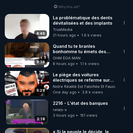
Why this ad?
http://rgnr.li/facebook
La problématique des dents
dévitalisées et des implants
🌱 INSTAGRAM

TrueMedia
4:46
21 hours ago
1.6 k views
https://www.instagram.com/rdlr_thierrycasasnovas/
http://rgnr.li/instagram
Quand tu te branles
bonhomme tu émets des
ondes ils ont juste omis de
OHM ÉGA MAN
🌱 LA NEWSLETTER

t'expliquer
9:36
8 hours ago
1.1 k views
Pour ne pas rater l’actualité RGNR (stages, 
Le piège des voitures
électriques se referme sur
http://rgnr.li/news
les usagers !
Notre Réalité Est Falsifiée Et Fausse
5:29
One day ago
3.8 k views
🌱 VIDÉOS NON CENSURÉES SUR ODYSEE 

Toutes les vidéos Youtube sont aussi sur la 
2216 - L'état des banques
relais-x
3 hours ago
151 views
http://rgnr.li/odysee
2:18
🌱 LES STAGES EN PRÉSENTIEL

« Si le peuple le décide, le