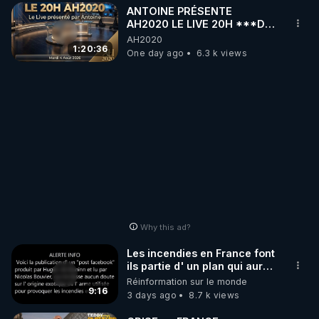
ANTOINE PRÉSENTE
AH2020 LE LIVE 20H ***DU
04/08/2026*** 📷LE
AH2020
GRAND RÉVEIL EST EN
1:20:36
One day ago
6.3 k views
MARCHE 📷
Why this ad?
Les incendies en France font
ils partie d' un plan qui aurait
débuté le 11 septembre 2001
Réinformation sur le monde
?
9:16
3 days ago
8.7 k views