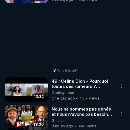
Why this ad?
49 : Celine Dion - Pourquoi
toutes ces rumeurs ?
Enquête sous hypnose
Geohypnose
13:32
One day ago
1.5 k views
Nous ne sommes pas gênés
et nous n’avons pas besoin
de nous excuser ! #jw
Ghislain
#jehovah #collegecentral
18:30
3 hours ago
104 views