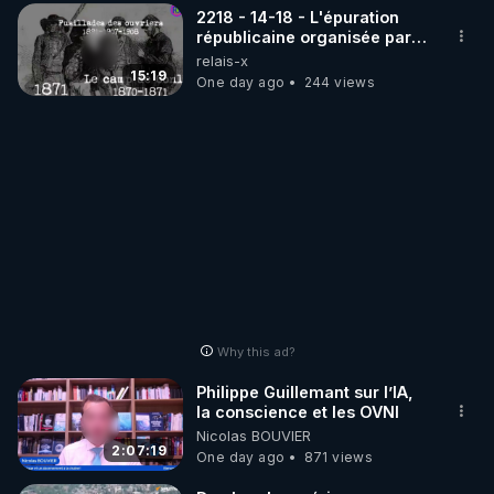
2218 - 14-18 - L'épuration
républicaine organisée par
les frères de la truelle
relais-x
15:19
One day ago
244 views
Why this ad?
Philippe Guillemant sur l’IA,
la conscience et les OVNI
Nicolas BOUVIER
2:07:19
One day ago
871 views