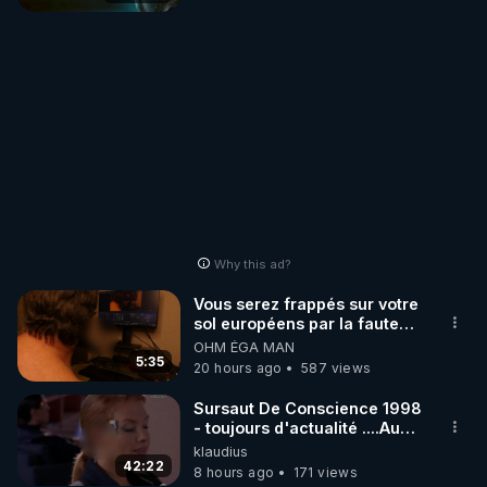
Why this ad?
Vous serez frappés sur votre
sol européens par la faute
des dirigeants qui s'en
OHM ÉGA MAN
mettent dans le nez
5:35
20 hours ago
587 views
Sursaut De Conscience 1998
- toujours d'actualité ....Au
Dela Du Réel
klaudius
42:22
8 hours ago
171 views