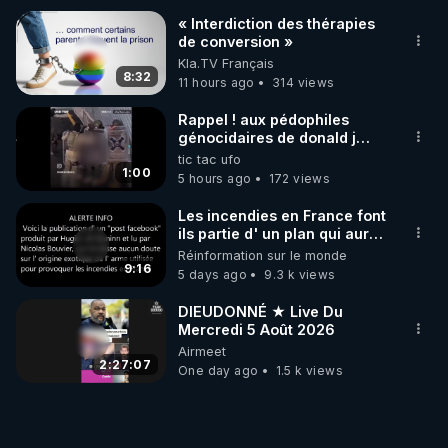
« Interdiction des thérapies
de conversion »
Kla.TV Français
8:32
11 hours ago
314 views
Rappel ! aux pédophiles
génocidaires de donald j
trump et ses supporters
tic tac ufo
trumpistes 424et 666.
1:00
5 hours ago
172 views
Les incendies en France font
ils partie d' un plan qui aurait
débuté le 11 septembre 2001
Réinformation sur le monde
?
9:16
5 days ago
9.3 k views
DIEUDONNÉ ★ Live Du
Mercredi 5 Août 2026
Airmeet
2:27:07
One day ago
1.5 k views