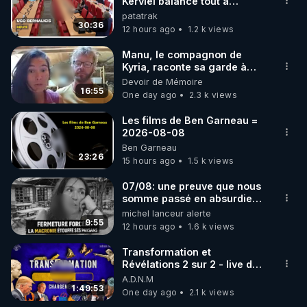
marque SANA : 

Kerviel balance tout à
l'Assemblée !
patatrak
Rendez-vous sur 
http://rgnr.li/lechoubrave
 avec le 
30:36
12 hours ago
1.2 k views
code : REGENERE10

Manu, le compagnon de
▶ 30 jours gratuit sur l’application de méditation et 
Kyria, raconte sa garde à
vue musclée. PARTAGEZ!
Devoir de Mémoire
de bien-être ENVOL :

16:55
One day ago
2.3 k views
Rendez-vous sur 
https://www.envol.app/code
 avec 
le code : REGENERE
Les films de Ben Garneau =
2026-08-08
Ben Garneau
23:26
15 hours ago
1.5 k views
07/08: une preuve que nous
somme passé en absurdie
une dictature qui veut faire
michel lanceur alerte
taire ses opposant !
9:55
12 hours ago
1.6 k views
Transformation et
Révélations 2 sur 2 - live du
07/08/26
A.D.N.M
1:49:53
One day ago
2.1 k views