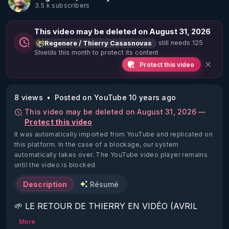
3.5 k subscribers
This video may be deleted on August 31, 2026
still needs 125
Regenere / Thierry Casasnovas
Shields this month to protect its content
Protect this video
8 views
Posted on YouTube 10 years ago
This video may be deleted on August 31, 2026 —
Protect this video
It was automatically imported from YouTube and replicated on
this platform.
In the case of a blockage, our system
automatically takes over. The YouTube video player remains
until the video is blocked.
Description
Résumé
🌱 LE RETOUR DE THIERRY EN VIDÉO (AVRIL 
2022)!

More