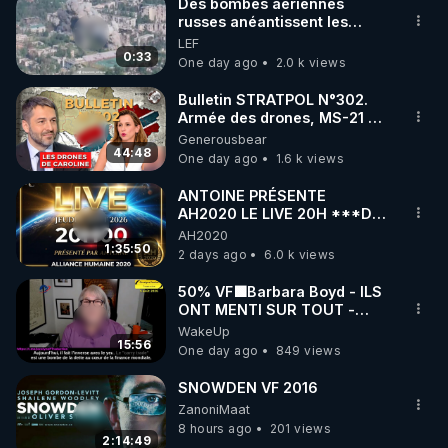
Des bombes aériennes
russes anéantissent les
centres de contrôle de
LEF
drones de 3 brigades
0:33
One day ago
2.0 k views
ukrainienne
Bulletin STRATPOL N°302.
Armée des drones, MS-21 en
série, missiles coréens.
Generousbear
07.08.2026.
44:48
One day ago
1.6 k views
ANTOINE PRÉSENTE
AH2020 LE LIVE 20H ***DU
06/08/2026***
AH2020
1:35:50
2 days ago
6.0 k views
50% VF🟩Barbara Boyd - ILS
ONT MENTI SUR TOUT -
Jocelyne Traduction
WakeUp
15:56
One day ago
849 views
SNOWDEN VF 2016
ZanoniMaat
8 hours ago
201 views
2:14:49