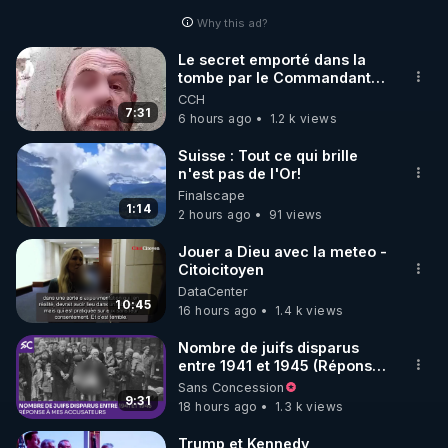
Why this ad?
http://rgnr.li/facebook
Le secret emporté dans la
tombe par le Commandant
🌱 INSTAGRAM

Cousteau le 25 juin 1997
CCH
7:31
6 hours ago
1.2 k views
https://www.instagram.com/rdlr_thierrycasasnovas/
http://rgnr.li/instagram
Suisse : Tout ce qui brille
n'est pas de l'Or!
Finalscape
🌱 LA NEWSLETTER

1:14
2 hours ago
91 views
Pour ne pas rater l’actualité RGNR (stages, 
Jouer a Dieu avec la meteo -
Citoicitoyen
http://rgnr.li/news
DataCenter
10:45
16 hours ago
1.4 k views
🌱 VIDÉOS NON CENSURÉES SUR ODYSEE 

Toutes les vidéos Youtube sont aussi sur la 
Nombre de juifs disparus
entre 1941 et 1945 (Réponse
à mes accusateurs)
Sans Concession
http://rgnr.li/odysee
9:31
18 hours ago
1.3 k views
🌱 LES STAGES EN PRÉSENTIEL

Trump et Kennedy