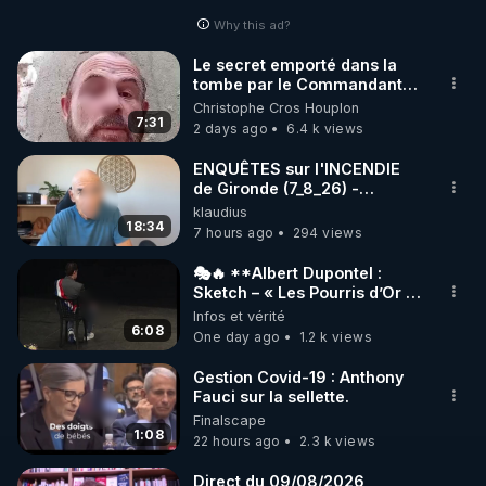
Why this ad?
http://rgnr.li/facebook
Le secret emporté dans la
tombe par le Commandant
🌱 INSTAGRAM

Cousteau le 25 juin 1997
Christophe Cros Houplon
7:31
2 days ago
6.4 k views
https://www.instagram.com/rdlr_thierrycasasnovas/
http://rgnr.li/instagram
ENQUÊTES sur l'INCENDIE
de Gironde (7_8_26) -
Philippe WEBER
klaudius
🌱 LA NEWSLETTER

18:34
7 hours ago
294 views
Pour ne pas rater l’actualité RGNR (stages, 
🎭🔥 **Albert Dupontel :
Sketch – « Les Pourris d’Or »
http://rgnr.li/news
🏆💰**
Infos et vérité
6:08
One day ago
1.2 k views
🌱 VIDÉOS NON CENSURÉES SUR ODYSEE 

Toutes les vidéos Youtube sont aussi sur la 
Gestion Covid-19 : Anthony
Fauci sur la sellette.
Finalscape
http://rgnr.li/odysee
1:08
22 hours ago
2.3 k views
🌱 LES STAGES EN PRÉSENTIEL

Direct du 09/08/2026,