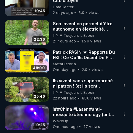
marque SANA : 

Citoicitoyen
DataCenter
Rendez-vous sur 
http://rgnr.li/lechoubrave
 avec le 
10:45
2 days ago
3.0 k views
code : REGENERE10

Son invention permet d'être
▶ 30 jours gratuit sur l’application de méditation et 
autonome en électricité
avec un simple ruisseau
Il Y A Toujours L'Espoir
de bien-être ENVOL :

22:36
21 hours ago
1.5 k views
Rendez-vous sur 
https://www.envol.app/code
 avec 
le code : REGENERE
Patrick PASIN ★ Rapports Du
FBI : Ce Qu'Ils Disent De Plus
Grave Sur Hitler
MetaHistoria
48:00
One day ago
2.0 k views
Ils vivent sans supermarché
ni patron ! (et ils sont
heureux)
Il Y A Toujours L'Espoir
25:46
22 hours ago
886 views
🚨#China #Laser #anti-
mosquito #technology (anti
#moustique) Photon Matrix
WakeUp
0:25
One hour ago
47 views