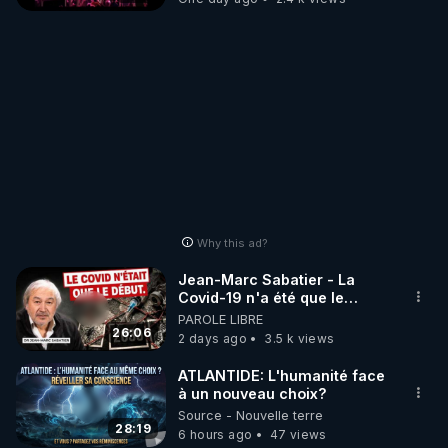
Why this ad?
Jean-Marc Sabatier - La
Covid-19 n'a été que le
début - L'ARNm & l'ARNm-aa
PAROLE LIBRE
jusqu où auront-t-il ?
26:06
2 days ago
3.5 k views
ATLANTIDE: L'humanité face
à un nouveau choix?
Source - Nouvelle terre
28:19
6 hours ago
47 views