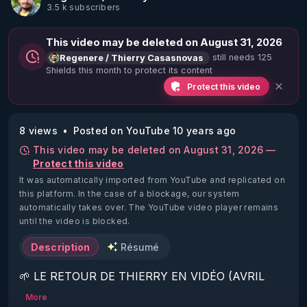
3.5 k subscribers
This video may be deleted on August 31, 2026
still needs 125
Regenere / Thierry Casasnovas
Shields this month to protect its content
Protect this video
8 views
Posted on YouTube 10 years ago
This video may be deleted on August 31, 2026 —
Protect this video
It was automatically imported from YouTube and replicated on
this platform.
In the case of a blockage, our system
automatically takes over. The YouTube video player remains
until the video is blocked.
Description
Résumé
🌱 LE RETOUR DE THIERRY EN VIDÉO (AVRIL 
2022)!

More