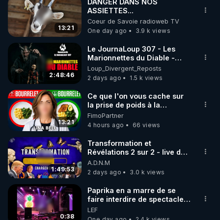
DANGER DANS NOS
ASSIETTES...
Coeur de Savoie radioweb TV
13:21
One day ago
3.9 k views
Le JournaLoup 307 - Les
Marionnettes du Diable -
Loup Divergent 2026.08.07
Loup_Divergent_Reposts
2:48:46
2 days ago
1.5 k views
Ce que l'on vous cache sur
la prise de poids à la
ménopause
FimoPartner
13:21
4 hours ago
66 views
Transformation et
Révélations 2 sur 2 - live du
07/08/26
A.D.N.M
1:49:53
2 days ago
3.0 k views
Paprika en a marre de se
faire interdire de spectacle.
Elle décide donc de devenir
LEF
DJ !
0:38
One day ago
2.4 k views