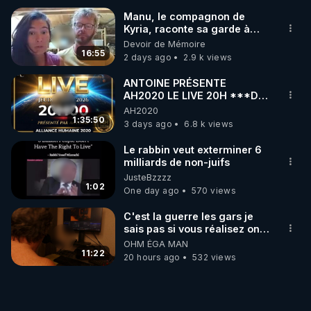
Manu, le compagnon de
Kyria, raconte sa garde à
vue musclée. PARTAGEZ!
Devoir de Mémoire
16:55
2 days ago
2.9 k views
ANTOINE PRÉSENTE
AH2020 LE LIVE 20H ***DU
06/08/2026***
AH2020
1:35:50
3 days ago
6.8 k views
Le rabbin veut exterminer 6
milliards de non-juifs
JusteBzzzz
1:02
One day ago
570 views
C'est la guerre les gars je
sais pas si vous réalisez on y
est !!!
OHM ÉGA MAN
11:22
20 hours ago
532 views