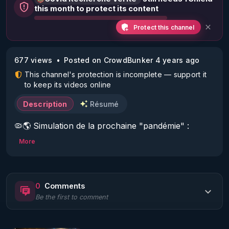
this month to protect its content
Protect this channel
677 views
Posted on CrowdBunker 4 years ago
This channel's protection is incomplete — support it
to keep its videos online
Description
Résumé
🦠🌎 Simulation de la prochaine "pandémie" : 

« CATASTROPHIC CONTAGION » 

More
La nouvelle maladie appelée « Severe Epidemic 
Enterovirus Respiratory Syndrome 2025 » ☠️

0
Comments
Be the first to comment
Après l'Event 201 simulant une pandémie de 
Coronavirus de chauve-souris en 2019, le Johns 
Hopkins Center for Health Security, en partenariat 