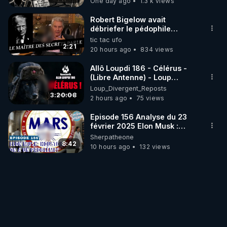
One day ago
1.3 k views
Robert Bigelow avait
débriefer le pédophile
génocidaire de donald j
tic tac ufo
trump
2:21
20 hours ago
834 views
Allô Loupdi 186 - Célérus -
(Libre Antenne) - Loup
Divergent 2026.08.06
Loup_Divergent_Reposts
3:20:08
2 hours ago
75 views
Episode 156 Analyse du 23
février 2025 Elon Musk :
Houston , on a un problème !
Sherpatheone
8:42
10 hours ago
132 views