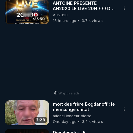
ANTOINE PRÉSENTE
avec l'OMS et la Fondation Bill & Melinda Gates, a 
AH2020 LE LIVE 20H ***DU
dirigé Catastrophic Contagion, un nouvel exercice 
06/08/2026***
AH2020
de simulation de pandémie lors de la réunion 
1:35:50
13 hours ago
3.7 k views
annuelle des Grands Défis à Bruxelles, en Belgique, 
le 23 octobre 2022.

Sous-titres en français 🇫🇷

Sources : 
https://www.centerforhealthsecurity.org/our-
work/exercises/2022-catastrophic-contagion/
https://youtu.be/M-skwhRFWe0
Why this ad?
mort des frère Bogdanoff : le
mensonge d état
michel lanceur alerte
7:28
One day ago
3.4 k views
Dieudonné - LE