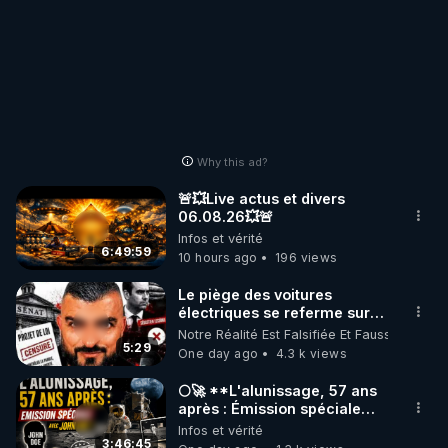
Why this ad?
🚨💥Live actus et divers
06.08.26💥🚨
Infos et vérité
6:49:59
10 hours ago
196 views
Le piège des voitures
électriques se referme sur
les usagers !
Notre Réalité Est Falsifiée Et Fausse
5:29
One day ago
4.3 k views
🌕🚀 **L'alunissage, 57 ans
après : Émission spéciale
avec John Doe !** 👨 🚀✨
Infos et vérité
3:46:45