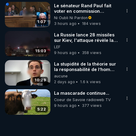
Le sénateur Rand Paul fait
voter en commission
l'outrage au Congrès contre
Ni Oubli Ni Pardon
Anthony Fauci
1:07
3 hours ago
184 views
La Russie lance 28 missiles
sur Kiev, l'attaque révèle la
faiblesse de Kiev
LEF
15:03
9 hours ago
358 views
La stupidité de la théorie sur
la responsabilité de l’homme
concernant le dioxyde de
aucune
carbone.
10:29
2 days ago
1.6 k views
La mascarade continue...
Coeur de Savoie radioweb TV
9 hours ago
377 views
5:22