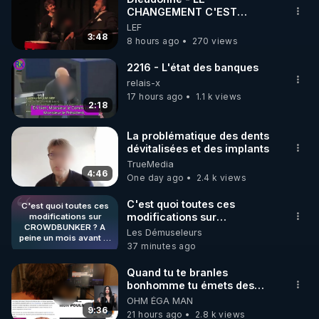
CHANGEMENT C'EST
MAINTENANT
LEF
3:48
8 hours ago
270 views
2216 - L'état des banques
relais-x
17 hours ago
1.1 k views
2:18
La problématique des dents
dévitalisées et des implants
TrueMedia
4:46
One day ago
2.4 k views
C'est quoi toutes ces
C'est quoi toutes ces
modifications sur
modifications sur
CROWDBUNKER ? A
CROWDBUNKER ? A peine
Les Démuseleurs
peine un mois avant le
un mois avant le début de la
37 minutes ago
début de la censure sur
censure sur les réseaux
les réseaux sociaux ?
sociaux ? Dites-moi pas que
Dites-moi pas que
Quand tu te branles
c'est pas vrai ???
c'est pas vrai ???
bonhomme tu émets des
Crowdbunker sous
Crowdbunker sous contrôle
ondes ils ont juste omis de
OHM ÉGA MAN
contrôle ? En tout cas,
? En tout cas, la coïncidence
t'expliquer
9:36
la coïncidence est
21 hours ago
2.8 k views