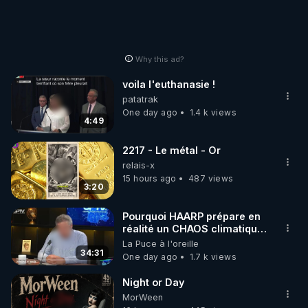
Why this ad?
voila l'euthanasie !
patatrak
One day ago
1.4 k views
4:49
2217 - Le métal - Or
relais-x
15 hours ago
487 views
3:20
Pourquoi HAARP prépare en
réalité un CHAOS climatique,
on répond
La Puce à l'oreille
34:31
One day ago
1.7 k views
Night or Day
MorWeen