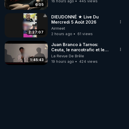
16 hours ago
445 views
6:05
DIEUDONNÉ ★ Live Du
Mercredi 5 Août 2026
Airmeet
2:27:07
2 hours ago
61 views
Juan Branco à Tarnos:
Ceuta, le narcotrafic et le
pouvoir en France
La Revue De Brêle
1:45:43
19 hours ago
424 views