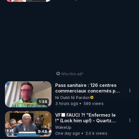
est bizarre et les nouvelles
bizarre et les nouvelles
fonctionnalités sont dans
fonctionnalités sont
l'esprit de l'invisibilisation...
dans l'esprit de
l'invisibilisation...
Why this ad?
Pass sanitaire : 126 centres
commerciaux concernés par
l'obligation dans toute la
Ni Oubli Ni Pardon
France
1:34
3 hours ago
589 views
VF🟩 FAUCI ?! "Enfermez le
!" (Lock him up!) - Quartz
Traduction
WakeUp
9:48
One day ago
2.0 k views