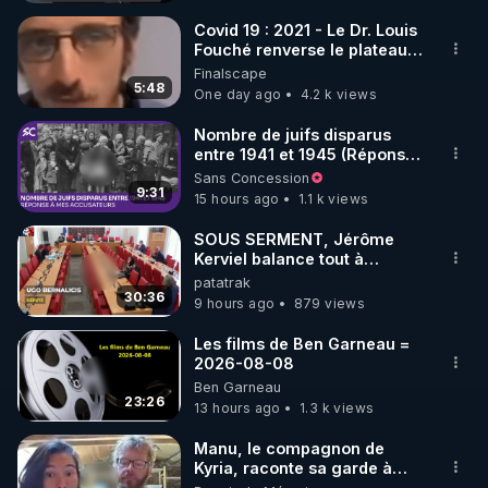
https://www.facebook.com/bestofcomputer
Covid 19 : 2021 - Le Dr. Louis
Fouché renverse le plateau
de CNews !
Finalscape
https://rumble.com/bestofcomputer
5:48
One day ago
4.2 k views
Nombre de juifs disparus
entre 1941 et 1945 (Réponse
https://t.me/bestofcomputerlive
à mes accusateurs)
Sans Concession
9:31
15 hours ago
1.1 k views
https://www.twitch.tv/bestofcomputer
SOUS SERMENT, Jérôme
Kerviel balance tout à
l'Assemblée !
patatrak
30:36
9 hours ago
879 views
https://www.bitchute.com/channel/bestofcomputer
Les films de Ben Garneau =
2026-08-08
APPEL AUX DONS POUR SOUTENIR MON 
Ben Garneau
TRAVAIL D'INTERET PUBLIC AVEC MES LIVE 
23:26
13 hours ago
1.3 k views
(SAMEDI 21H / CROWDBUNKER & ODYSEE & 
YOUTUBE & TWITTER & VK & RUMBLE & 
Manu, le compagnon de
Kyria, raconte sa garde à
TELEGRAM & FACEBOOK & TWITCH & 
vue musclée. PARTAGEZ!