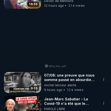
Devoir de Mémoire
16:55
22 hours ago
2.1 k views
https://notretortureestreelle.com/dons-
bestofcomputer.html
Lien de ma cagnotte "Lyf Pay" (payable par CB 
sans frais, la cagnotte étant anonyme, vos noms 
ne seront pas visibles) pour vos dons ou un 
https://tinyurl.com/cagnottefred
Vidéos de tous les Lives et articles d'utilité publique 
Why this ad?
de Frédéric Laroche (Bestofcomputer) en 2023-
07/08: une preuve que nous
https://trumanplus.com
somme passé en absurdie
une dictature qui veut faire
michel lanceur alerte
taire ses opposant !
9:55
9 hours ago
1.2 k views
Jean-Marc Sabatier - La
Covid-19 n'a été que le
début - L'ARNm & l'ARNm-aa
PAROLE LIBRE