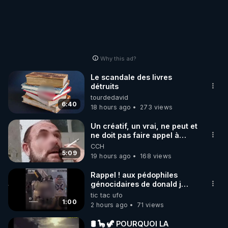
Why this ad?
Le scandale des livres
détruits
tourdedavid
6:40
18 hours ago
273 views
Un créatif, un vrai, ne peut et
ne doit pas faire appel à
l'intelligence artificielle
CCH
5:09
19 hours ago
168 views
Rappel ! aux pédophiles
génocidaires de donald j
trump et ses supporters
tic tac ufo
trumpistes 424et 666.
1:00
2 hours ago
71 views
🛢 🦕 🦖 POURQUOI LA