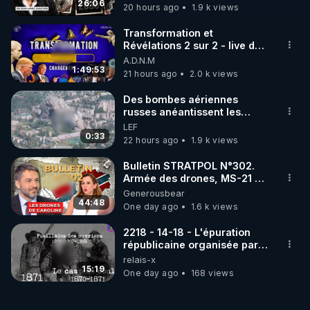
jusqu où auront-t-il ?
26:06
20 hours ago
1.9 k views
Transformation et
Révélations 2 sur 2 - live du
07/08/26
A.D.N.M
1:49:53
21 hours ago
2.0 k views
Des bombes aériennes
russes anéantissent les
centres de contrôle de
LEF
drones de 3 brigades
0:33
22 hours ago
1.9 k views
ukrainienne
Bulletin STRATPOL N°302.
Armée des drones, MS-21 en
série, missiles coréens.
Generousbear
07.08.2026.
44:48
One day ago
1.6 k views
2218 - 14-18 - L'épuration
républicaine organisée par
les frères de la truelle
relais-x
15:19
One day ago
168 views