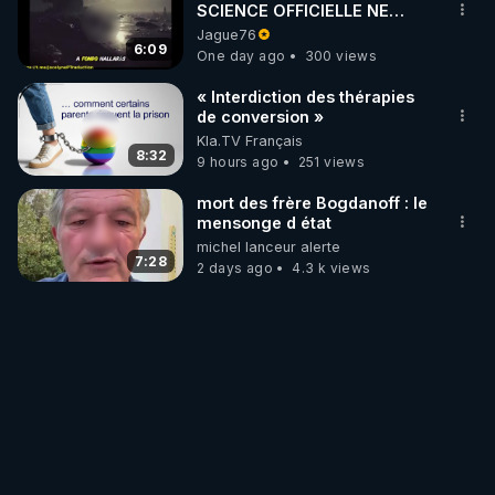
SCIENCE OFFICIELLE NE
CONNAÎT-ELLE PAS LA VRAIE
Jague76
ORIGINE DU PÉTROLE ?
6:09
One day ago
300 views
« Interdiction des thérapies
de conversion »
Kla.TV Français
8:32
9 hours ago
251 views
mort des frère Bogdanoff : le
mensonge d état
michel lanceur alerte
7:28
2 days ago
4.3 k views