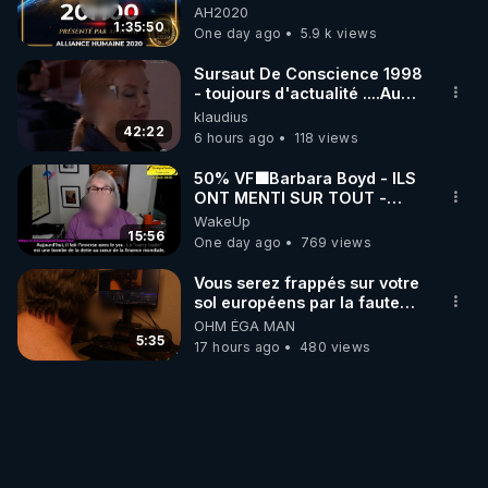
06/08/2026***
AH2020
1:35:50
One day ago
5.9 k views
Sursaut De Conscience 1998
- toujours d'actualité ....Au
Dela Du Réel
klaudius
42:22
6 hours ago
118 views
50% VF🟩Barbara Boyd - ILS
ONT MENTI SUR TOUT -
Jocelyne Traduction
WakeUp
15:56
One day ago
769 views
Vous serez frappés sur votre
sol européens par la faute
des dirigeants qui s'en
OHM ÉGA MAN
mettent dans le nez
5:35
17 hours ago
480 views