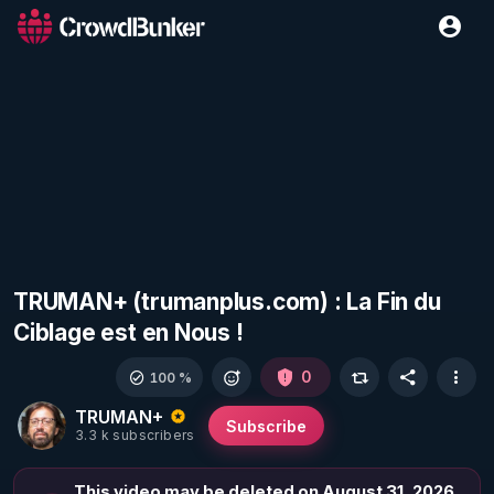
TRUMAN+ (trumanplus.com) : La Fin du
Ciblage est en Nous !
0
100 %
TRUMAN+
Subscribe
3.3 k subscribers
This video may be deleted on August 31, 2026