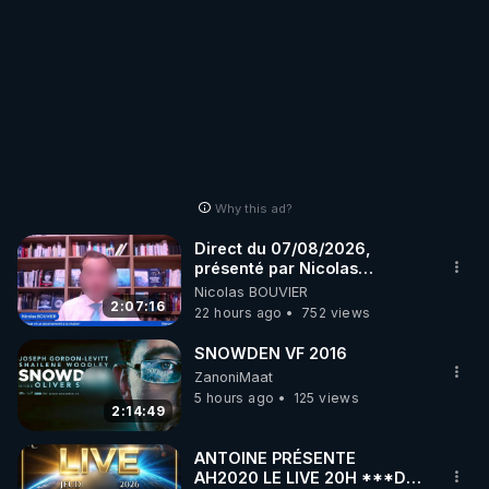
Why this ad?
Direct du 07/08/2026,
présenté par Nicolas
BOUVIER
Nicolas BOUVIER
2:07:16
22 hours ago
752 views
SNOWDEN VF 2016
ZanoniMaat
5 hours ago
125 views
2:14:49
ANTOINE PRÉSENTE
AH2020 LE LIVE 20H ***DU