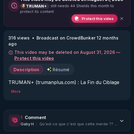
still needs 44 Shields this month to
TRUMAN+
protect its content
Protect this video
316 views
Broadcast on CrowdBunker 12 months
ago
This video may be deleted on August 31, 2026 —
Protect this video
Description
Résumé
TRUMAN+ (trumanplus.com) : La Fin du Ciblage 
est en Nous !

More
MERCI DE VOTER POUR CETTE VIDEO EN 
CLIQUANT SUR ^ EN BAS A DROITE OU EST 
1
Comment
ECRIT "P 50%" !!!

Gaby H
:
Qu'est ce que c'est que cette merde ?? Comment voulez-vous que la France avance ...
MERCI DE ME SOUTENIR EN CLIQUANT EN BAS 