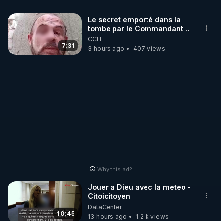
A DROITE SUR "SOUTENIR" (CROWDBUNKER).

Le secret emporté dans la
tombe par le Commandant
Cousteau le 25 juin 1997
CCH
https://crowdbunker.com/@bestofcomputer
7:31
3 hours ago
407 views
https://www.youtube.com/@bestofcomputer
https://vk.com/bestofcomputer
https://odysee.com/@Bestofcomputer:1
Why this ad?
https://twitter.com/bestofcomputer
Jouer a Dieu avec la meteo -
Citoicitoyen
DataCenter
10:45
13 hours ago
1.2 k views