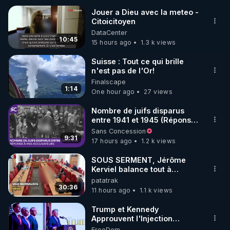
Jouer a Dieu avec la meteo -
Citoicitoyen
🌱 INSTAGRAM

DataCenter
10:45
15 hours ago
1.3 k views
https://www.instagram.com/rdlr_thierrycasasnovas/
http://rgnr.li/instagram
Suisse : Tout ce qui brille
n'est pas de l'Or!
Finalscape
🌱 LA NEWSLETTER

1:14
One hour ago
27 views
Pour ne pas rater l’actualité RGNR (stages, 
Nombre de juifs disparus
entre 1941 et 1945 (Réponse
http://rgnr.li/news
à mes accusateurs)
Sans Concession
9:31
17 hours ago
1.2 k views
🌱 VIDÉOS NON CENSURÉES SUR ODYSEE 

Toutes les vidéos Youtube sont aussi sur la 
SOUS SERMENT, Jérôme
Kerviel balance tout à
l'Assemblée !
patatrak
http://rgnr.li/odysee
30:36
11 hours ago
1.1 k views
🌱 LES STAGES EN PRÉSENTIEL

Trump et Kennedy
Approuvent l'Injection
Antigrippale à ARNm de
FreeDom