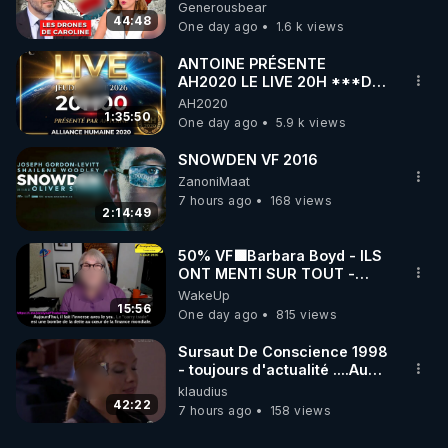
série, missiles coréens.
Generousbear
07.08.2026.
44:48
One day ago
1.6 k views
ANTOINE PRÉSENTE
AH2020 LE LIVE 20H ***DU
06/08/2026***
AH2020
1:35:50
One day ago
5.9 k views
SNOWDEN VF 2016
ZanoniMaat
7 hours ago
168 views
2:14:49
50% VF🟩Barbara Boyd - ILS
ONT MENTI SUR TOUT -
Jocelyne Traduction
WakeUp
15:56
One day ago
815 views
Sursaut De Conscience 1998
- toujours d'actualité ....Au
Dela Du Réel
klaudius
42:22
7 hours ago
158 views