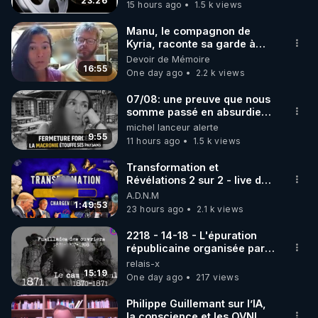
23:26
15 hours ago
1.5 k views
code : REGENERE10

Manu, le compagnon de
▶ 30 jours gratuit sur l’application de méditation et 
Kyria, raconte sa garde à
vue musclée. PARTAGEZ!
Devoir de Mémoire
de bien-être ENVOL :

16:55
One day ago
2.2 k views
Rendez-vous sur 
https://www.envol.app/code
 avec 
le code : REGENERE
07/08: une preuve que nous
somme passé en absurdie
une dictature qui veut faire
michel lanceur alerte
taire ses opposant !
9:55
11 hours ago
1.5 k views
Transformation et
Révélations 2 sur 2 - live du
07/08/26
A.D.N.M
1:49:53
23 hours ago
2.1 k views
2218 - 14-18 - L'épuration
républicaine organisée par
les frères de la truelle
relais-x
15:19
One day ago
217 views
Philippe Guillemant sur l’IA,
la conscience et les OVNI