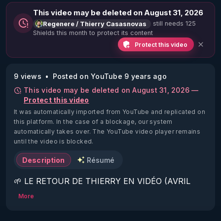
This video may be deleted on August 31, 2026
still needs 125
Regenere / Thierry Casasnovas
Shields this month to protect its content
Protect this video
9 views
Posted on YouTube 9 years ago
This video may be deleted on August 31, 2026 —
Protect this video
It was automatically imported from YouTube and replicated on
this platform.
In the case of a blockage, our system
automatically takes over. The YouTube video player remains
until the video is blocked.
Description
Résumé
🌱 LE RETOUR DE THIERRY EN VIDÉO (AVRIL 
2022)!

More
Découvrez la saison 2 des vidéos sur le nouveau 