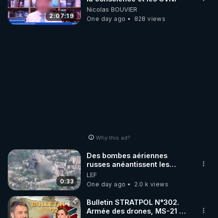
Nicolas BOUVIER
2:07:19
One day ago
828 views
Why this ad?
Des bombes aériennes
russes anéantissent les
centres de contrôle de
LEF
drones de 3 brigades
0:33
One day ago
2.0 k views
ukrainienne
Bulletin STRATPOL N°302.
Armée des drones, MS-21 en