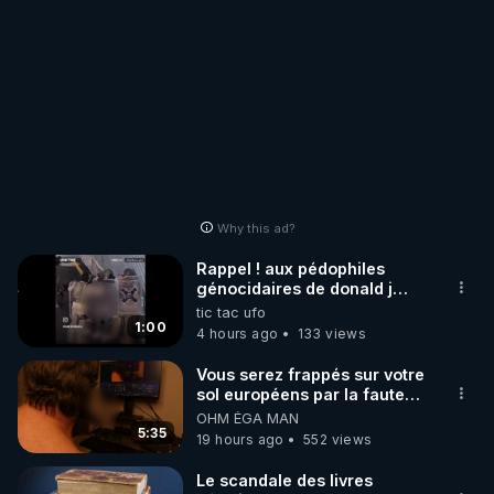
Why this ad?
Rappel ! aux pédophiles
génocidaires de donald j
trump et ses supporters
tic tac ufo
trumpistes 424et 666.
1:00
4 hours ago
133 views
Vous serez frappés sur votre
sol européens par la faute
des dirigeants qui s'en
OHM ÉGA MAN
mettent dans le nez
5:35
19 hours ago
552 views
Le scandale des livres