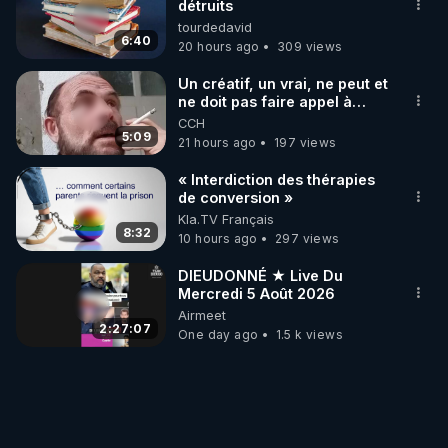
détruits
tourdedavid
6:40
20 hours ago
309 views
Un créatif, un vrai, ne peut et
ne doit pas faire appel à
l'intelligence artificielle
CCH
5:09
21 hours ago
197 views
« Interdiction des thérapies
de conversion »
Kla.TV Français
8:32
10 hours ago
297 views
DIEUDONNÉ ★ Live Du
Mercredi 5 Août 2026
Airmeet
2:27:07
One day ago
1.5 k views