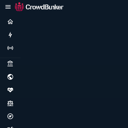
Current
Rushes
Live
Politics & institutions
World & geopolitics
Health, food & wellbeing
Society, justice & freedoms
Economy, environment & technology