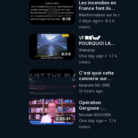
Les incendies en
France font ils
partie d' un plan
Réinformation sur le monde
qui aurait débuté
9:16
2 days ago
8.2 k
le 11 septembre
views
2001 ?
VF🟩🛢🦕🦖
POURQUOI LA
SCIENCE
WakeUp
OFFICIELLE NE
6:09
One day ago
1.7 k
CONNAÎT-ELLE
views
PAS LA VRAIE
ORIGINE DU
C'est quoi cette
PÉTROL -
connerie sur
Jocelyne Tr
CrowdBunker
Kearunn Mc EIRE
???? Si on ne
12 hours ago
peut plus publier,
c'est un peu de la
Opération
censure. Ne
Gergovie :
payez pas les
‪@38resistancegauloise‬
Nicolas BOUVIER
boucliers pour
‪@MarionSigautOfficiel‬
2:25:21
One day ago
1.1 k
voir mes vidéos,
‪@gladysriifard5710‬
views
c'est une arnaque
Laëtitia
parce que ma