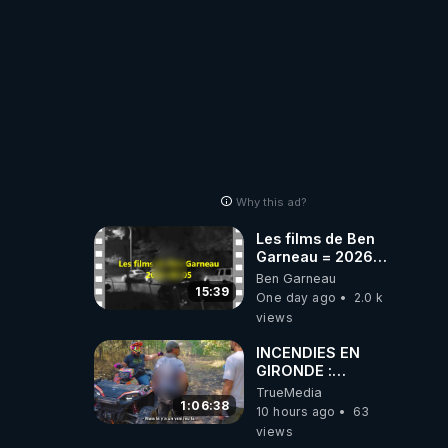
Why this ad?
Les films de Ben
Garneau = 2026-
08-05
Ben Garneau
15:39
One day ago
2.0 k
views
INCENDIES EN
GIRONDE :
L'HISTOIRE DE
TrueMedia
CEUX QUI SONT
1:06:38
10 hours ago
63
RESTÉS
views