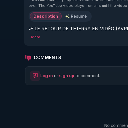
over. The YouTube video player remains until the video
Description
Résumé
🌱 LE RETOUR DE THIERRY EN VIDÉO (AVRIL
More
https://www.rgnr.fr/presentation.html
🌱 LE MAGAZINE RÉGÉNÈRE 

COMMENTS
http://rgnr.li/ymag
Log in
or
sign up
to comment.
🌱 LA BOUTIQUE DU MAGAZINE

https://boutique.magazine-regenere.fr/
🌱 FIL TELEGRAM

https://t.me/rgnr_fr
No comments