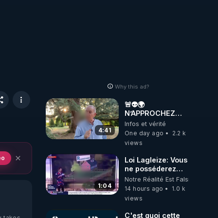
Why this ad?
🚨👽🌍
N’APPROCHEZ
PAS LA TERRE ! 😱
Infos et vérité
🛸
4:41
One day ago
2.2 k
views
eo
Loi Lagleize: Vous
ne posséderez
plus rien et vous
Notre Réalité Est Falsifiée Et F
serez heureux !
1:04
14 hours ago
1.0 k
views
C'est quoi cette
y takes