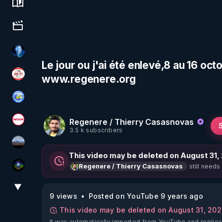
Science, history & spirituality
Culture, media & entertainment
AH2020
Le jour ou j'ai été enlevé,8 au 16 octo
www.regenere.org
JSF - TV
Tonton Posture Débrief
Regenere / Thierry Casasnovas
Magazine Nexus
3.5 k subscribers
michel lanceur alerte
This video may be deleted on August 31,
still needs
Regenere / Thierry Casasnovas
WakeUp
▼
View More
9 views
Posted on YouTube 9 years ago
This video may be deleted on August 31, 20
It was automatically imported from YouTube and replica