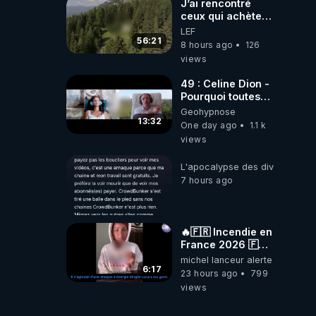
J’ai rencontré
ceux qui achètent
des bunkers pour
LEF
survivre à la fin
56:21
8 hours ago
126
du monde
views
49 : Celine Dion -
Pourquoi toutes
ces rumeurs ?
Geohypnose
Enquête sous
13:32
One day ago
1.1 k
hypnose
views
L'apocalypse des divulgations
7 hours ago
🔥🇫🇷 Incendie en
France 2026 🇫🇷
🔥 💥Criminel ou
michel lanceur alerte
coincidence
6:17
23 hours ago
799
naturelle?💥
views
@NostraDamoucho