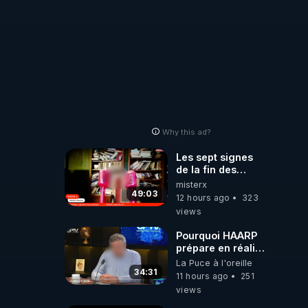
autres sites
comme "VK, X,
Odysee, et Tik-
Tok", je vous
mettrai les liens
en commentaires.
Bisous la famille.
Why this ad?
Les sept signes
de la fin des
temps selon
misterx
l’intervenant
49:03
12 hours ago
323
views
Pourquoi HAARP
prépare en réalité
un CHAOS
La Puce à l'oreille
climatique, on
34:31
11 hours ago
251
répond
views