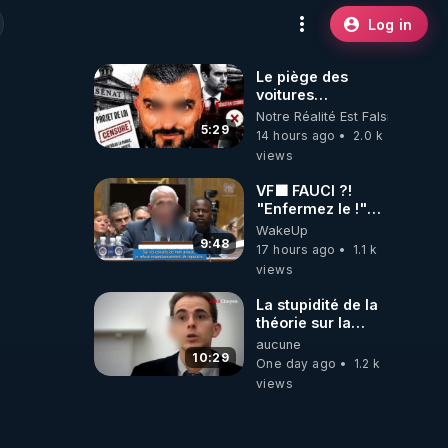
Log in
Le piège des
voitures
électriques se
Notre Réalité Est Falsifiée Et F
referme sur les
5:29
14 hours ago
2.0 k
usagers !
views
VF🟩 FAUCI ?!
"Enfermez le !"
(Lock him up!) -
WakeUp
Quartz Traduction
9:48
17 hours ago
1.1 k
views
La stupidité de la
théorie sur la
responsabilité de
aucune
l’homme
10:29
One day ago
1.2 k
concernant le
views
dioxyde de
carbone.