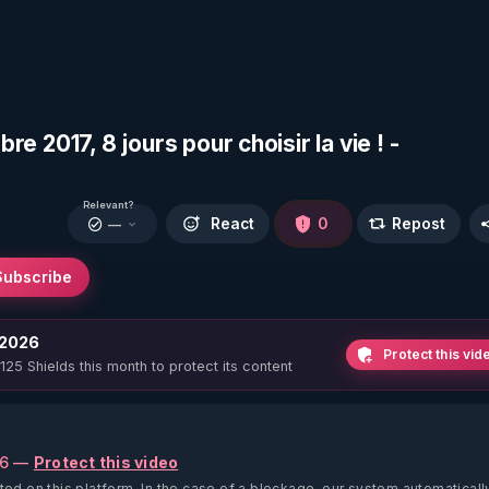
bre 2017, 8 jours pour choisir la vie ! -
Relevant?
React
0
Repost
—
Subscribe
 2026
Protect this vid
 125 Shields this month to protect its content
26 —
Protect this video
ted on this platform.
In the case of a blockage, our system automaticall