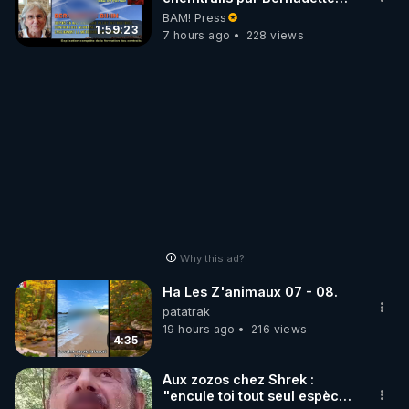
Bihin
BAM! Press
1:59:23
7 hours ago
228 views
Why this ad?
Ha Les Z'animaux 07 - 08.
patatrak
19 hours ago
216 views
4:35
Aux zozos chez Shrek :
"encule toi tout seul espèce