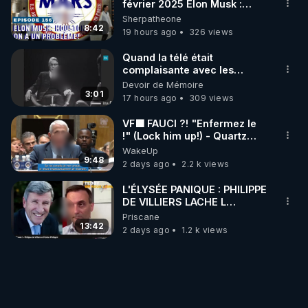
février 2025 Elon Musk :
Houston , on a un problème !
Sherpatheone
8:42
19 hours ago
326 views
Quand la télé était
complaisante avec les
pédophiles
Devoir de Mémoire
3:01
17 hours ago
309 views
VF🟩 FAUCI ?! "Enfermez le
!" (Lock him up!) - Quartz
Traduction
WakeUp
9:48
2 days ago
2.2 k views
L'ÉLYSÉE PANIQUE : PHILIPPE
DE VILLIERS LACHE L
'IMPENSABLE
Priscane
13:42
2 days ago
1.2 k views