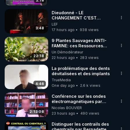
2:18
code : REGENERE10

Dieudonné - LE
▶ 30 jours gratuit sur l’application de méditation et 
CHANGEMENT C'EST
MAINTENANT
LEF
de bien-être ENVOL :

3:48
17 hours ago
938 views
Rendez-vous sur 
https://www.envol.app/code
 avec 
le code : REGENERE
9 Plantes Sauvages ANTI-
FAMINE: ces Ressources
NUTRITIVES&MéDICINALES"gratuite
Un Démodérateur
JARDIN&des Haies
22:18
22 hours ago
283 views
La problématique des dents
dévitalisées et des implants
TrueMedia
4:46
One day ago
2.6 k views
Conférence sur les ondes
électromagnétiques par
Grégoire Caustru et Bart de
Nicolas BOUVIER
Wever !
2:13:08
23 hours ago
490 views
Distinguer les contrails des
chemtrails par Bernadette