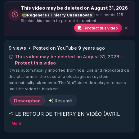
This video may be deleted on August 31, 2026
still needs 125
Regenere / Thierry Casasnovas
Shields this month to protect its content
Protect this video
9 views
Posted on YouTube 9 years ago
This video may be deleted on August 31, 2026 —
Protect this video
It was automatically imported from YouTube and replicated on
this platform.
In the case of a blockage, our system
automatically takes over. The YouTube video player remains
until the video is blocked.
Description
Résumé
🌱 LE RETOUR DE THIERRY EN VIDÉO (AVRIL 
2022)!

More
Découvrez la saison 2 des vidéos sur le nouveau 