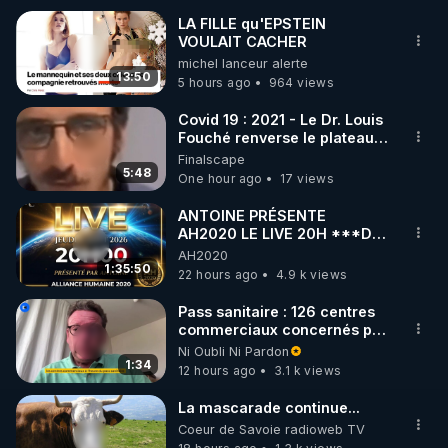
LA FILLE qu'EPSTEIN
VOULAIT CACHER
🌱 INSTAGRAM

michel lanceur alerte
13:50
5 hours ago
964 views
https://www.instagram.com/rdlr_thierrycasasnovas/
http://rgnr.li/instagram
Covid 19 : 2021 - Le Dr. Louis
Fouché renverse le plateau
de CNews !
Finalscape
🌱 LA NEWSLETTER

5:48
One hour ago
17 views
Pour ne pas rater l’actualité RGNR (stages, 
ANTOINE PRÉSENTE
AH2020 LE LIVE 20H ***DU
http://rgnr.li/news
06/08/2026***
AH2020
1:35:50
22 hours ago
4.9 k views
🌱 VIDÉOS NON CENSURÉES SUR ODYSEE 

Toutes les vidéos Youtube sont aussi sur la 
Pass sanitaire : 126 centres
commerciaux concernés par
l'obligation dans toute la
Ni Oubli Ni Pardon
http://rgnr.li/odysee
France
1:34
12 hours ago
3.1 k views
🌱 LES STAGES EN PRÉSENTIEL

La mascarade continue...
Coeur de Savoie radioweb TV