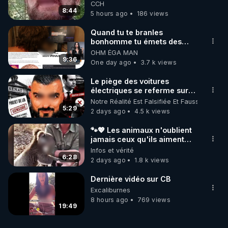
de mal polish"
CCH
8:44
5 hours ago
186 views
Quand tu te branles
bonhomme tu émets des
ondes ils ont juste omis de
OHM ÉGA MAN
t'expliquer
9:36
One day ago
3.7 k views
Le piège des voitures
électriques se referme sur
les usagers !
Notre Réalité Est Falsifiée Et Fausse
5:29
2 days ago
4.5 k views
🐾💖 Les animaux n'oublient
jamais ceux qu'ils aiment…
🥹❤️
Infos et vérité
6:28
2 days ago
1.8 k views
Dernière vidéo sur CB
Excaliburnes
8 hours ago
769 views
19:49