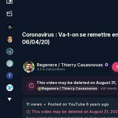
Science, history & spirituality
Culture, media & entertainment
WakeUp
Coronavirus : Va-t-on se remettre e
06/04/20)
DataCenter
Réinformation sur le monde
g
Regenere / Thierry Casasnovas
gilo59
3.5 k subscribers
F
Finalscape
This video may be deleted on August 31,
still needs
Regenere / Thierry Casasnovas
A.D.N.M
▼
View More
11 views
Posted on YouTube 6 years ago
This video may be deleted on August 31, 20
It was automatically imported from YouTube and replica