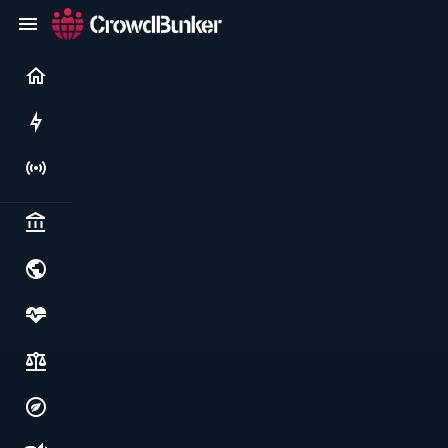
Current
Rushes
Live
Politics & institutions
World & geopolitics
Health, food & wellbeing
Society, justice & freedoms
Economy, environment & technology