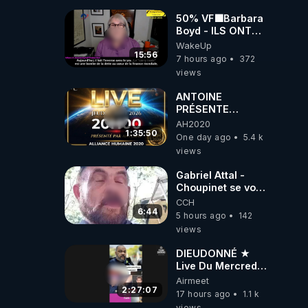
50% VF🟩Barbara
Boyd - ILS ONT
MENTI SUR TOUT
WakeUp
-Jocelyne
15:56
7 hours ago
372
Traduction
views
ANTOINE
PRÉSENTE
AH2020 LE LIVE
AH2020
20H ***DU
1:35:50
One day ago
5.4 k
06/08/2026***
views
Gabriel Attal -
Choupinet se voit
en haut de
CCH
l'affiche
6:44
5 hours ago
142
views
DIEUDONNÉ ★
Live Du Mercredi
5 Août 2026
Airmeet
2:27:07
17 hours ago
1.1 k
views