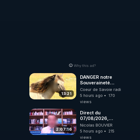
Why this ad?
DANGER notre
Souveraineté
Alimentaire est
Coeur de Savoie radioweb TV
attaqué...
13:21
5 hours ago
170
views
Direct du
07/08/2026,
présenté par
Nicolas BOUVIER
Nicolas BOUVIER
2:07:16
5 hours ago
215
views