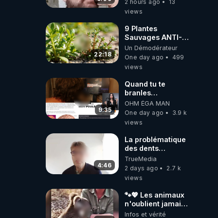
2 hours ago
13
l'intelligence
views
artificielle
9 Plantes
Sauvages ANTI-
FAMINE: ces
Un Démodérateur
Ressources
22:18
One day ago
499
NUTRITIVES&MéDICINALES
views
JARDIN&des
Haies
Quand tu te
branles
bonhomme tu
OHM ÉGA MAN
émets des ondes
9:35
One day ago
3.9 k
ils ont juste omis
views
de t'expliquer
La problématique
des dents
dévitalisées et
TrueMedia
des implants
4:46
2 days ago
2.7 k
views
🐾💖 Les animaux
n'oublient jamais
ceux qu'ils
Infos et vérité