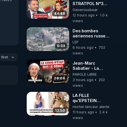
STRATPOL N°302.
Armée des
Generousbear
drones, MS-21 en
44:48
12 hours ago
1.0 k
série, missiles
views
coréens.
07.08.2026.
Des bombes
aériennes russes
anéantissent les
LEF
centres de
0:33
6 hours ago
702
contrôle de
views
drones de 3
first
brigades
Jean-Marc
ukrainienne
Sabatier - La
Covid-19 n'a été
PAROLE LIBRE
que le début -
26:06
3 hours ago
202
L'ARN messager
views
jusqu où ira-t-il ?
LA FILLE
qu'EPSTEIN
VOULAIT CACHER
michel lanceur alerte
13:50
11 hours ago
2.4 k
views