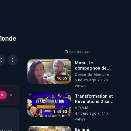
 Monde
Why this ad?
Manu, le
compagnon de
Kyria, raconte sa
Devoir de Mémoire
garde à vue
16:55
5 hours ago
579
musclée.
views
PARTAGEZ!
eo
Transformation et
Révélations 2 sur
2 - live du
A.D.N.M
07/08/26
1:49:53
4 hours ago
1.1 k
views
Bulletin
y takes