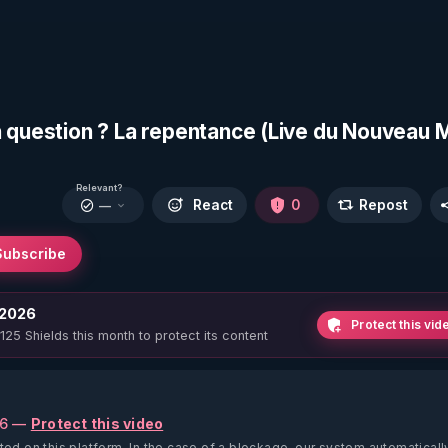
n question ? La repentance (Live du Nouveau
Relevant?
React
0
Repost
—
Subscribe
 2026
Protect this vid
 125 Shields this month to protect its content
26 —
Protect this video
ted on this platform.
In the case of a blockage, our system automaticall