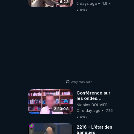
aiment… 🥹❤️
6:28
2 days ago
1.9 k
views
Why this ad?
Conférence sur
les ondes
électromagnétiques
Nicolas BOUVIER
par Grégoire
2:13:08
One day ago
726
Caustru et Bart de
views
Wever !
2216 - L'état des
banques