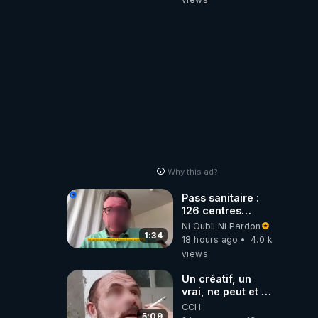
Why this ad?
Pass sanitaire :
126 centres
commerciaux
Ni Oubli Ni Pardon
concernés par
1:34
18 hours ago
4.0 k
l'obligation dans
views
toute la France
Un créatif, un
vrai, ne peut et ne
doit pas faire
CCH
appel à
5:09