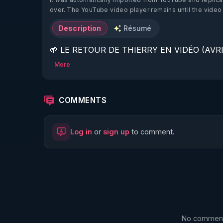
over. The YouTube video player remains until the video
Description
Résumé
🌱 LE RETOUR DE THIERRY EN VIDÉO (AVRIL
More
https://www.rgnr.fr/presentation.html
🌱 LE MAGAZINE RÉGÉNÈRE 

COMMENTS
http://rgnr.li/ymag
Log in
or
sign up
to comment.
🌱 LA BOUTIQUE DU MAGAZINE

https://boutique.magazine-regenere.fr/
🌱 FIL TELEGRAM

https://t.me/rgnr_fr
No comments