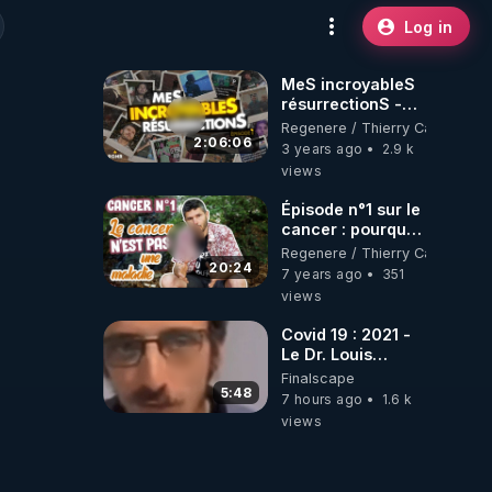
Log in
MeS incroyableS
résurrectionS -
Épisode 1
Regenere / Thierry Casasnova
2:06:06
3 years ago
2.9 k
views
Épisode n°1 sur le
cancer : pourquoi
le cancer n'est
Regenere / Thierry Casasnova
pas une maladie
20:24
7 years ago
351
(au sens commun
views
du terme) ?
Covid 19 : 2021 -
Le Dr. Louis
Fouché renverse
Finalscape
le plateau de
5:48
7 hours ago
1.6 k
CNews !
views