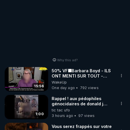
Why this ad?
50% VF🟩Barbara Boyd - ILS
ONT MENTI SUR TOUT -
Jocelyne Traduction
WakeUp
15:56
One day ago
792 views
Rappel ! aux pédophiles
génocidaires de donald j
trump et ses supporters
tic tac ufo
trumpistes 424et 666.
1:00
3 hours ago
97 views
Vous serez frappés sur votre