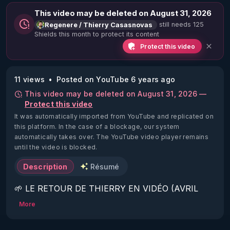
This video may be deleted on August 31, 2026
still needs 125
Regenere / Thierry Casasnovas
Shields this month to protect its content
Protect this video
11 views
Posted on YouTube 6 years ago
This video may be deleted on August 31, 2026 —
Protect this video
It was automatically imported from YouTube and replicated on
this platform.
In the case of a blockage, our system
automatically takes over. The YouTube video player remains
until the video is blocked.
Description
Résumé
🌱 LE RETOUR DE THIERRY EN VIDÉO (AVRIL 
2022)!

More
Découvrez la saison 2 des vidéos sur le nouveau 