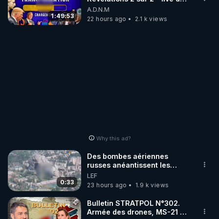
07/08/26
A.D.N.M
1:49:53
22 hours ago
2.1 k views
Why this ad?
Des bombes aériennes
russes anéantissent les
centres de contrôle de
LEF
drones de 3 brigades
0:33
23 hours ago
1.9 k views
ukrainienne
Bulletin STRATPOL N°302.
Armée des drones, MS-21 en