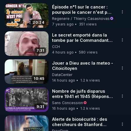
Épisode n°1 sur le cancer :
pourquoi le cancer n'est pas
🌱 INSTAGRAM

une maladie (au sens
Regenere / Thierry Casasnovas
commun du terme) ?
20:24
7 years ago
351 views
https://www.instagram.com/rdlr_thierrycasasnovas/
http://rgnr.li/instagram
Le secret emporté dans la
tombe par le Commandant
Cousteau le 25 juin 1997
CCH
🌱 LA NEWSLETTER

7:31
4 hours ago
580 views
Pour ne pas rater l’actualité RGNR (stages, 
Jouer a Dieu avec la meteo -
Citoicitoyen
http://rgnr.li/news
DataCenter
10:45
14 hours ago
1.2 k views
🌱 VIDÉOS NON CENSURÉES SUR ODYSEE 

Toutes les vidéos Youtube sont aussi sur la 
Nombre de juifs disparus
entre 1941 et 1945 (Réponse
à mes accusateurs)
Sans Concession
http://rgnr.li/odysee
9:31
16 hours ago
1.2 k views
🌱 LES STAGES EN PRÉSENTIEL

Alerte de biosécurité : des
chercheurs de Stanford
utilisent l’IA pour concevoir
FreeDom