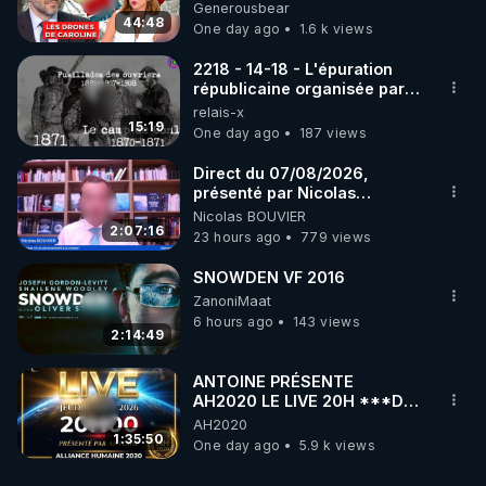
série, missiles coréens.
Generousbear
07.08.2026.
44:48
One day ago
1.6 k views
2218 - 14-18 - L'épuration
républicaine organisée par
les frères de la truelle
relais-x
15:19
One day ago
187 views
Direct du 07/08/2026,
présenté par Nicolas
BOUVIER
Nicolas BOUVIER
2:07:16
23 hours ago
779 views
SNOWDEN VF 2016
ZanoniMaat
6 hours ago
143 views
2:14:49
ANTOINE PRÉSENTE
AH2020 LE LIVE 20H ***DU
06/08/2026***
AH2020
1:35:50
One day ago
5.9 k views