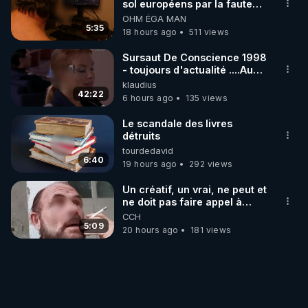
sol européens par la faute
des dirigeants qui s'en
OHM ÉGA MAN
mettent dans le nez
5:35
18 hours ago
511 views
Sursaut De Conscience 1998
- toujours d'actualité ....Au
Dela Du Réel
klaudius
42:22
6 hours ago
135 views
Le scandale des livres
détruits
tourdedavid
6:40
19 hours ago
292 views
Un créatif, un vrai, ne peut et
ne doit pas faire appel à
l'intelligence artificielle
CCH
5:09
20 hours ago
181 views