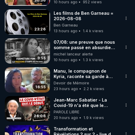
30:36
10 hours ago
952 views
code : REGENERE10

Les films de Ben Garneau =
▶ 30 jours gratuit sur l’application de méditation et 
2026-08-08
Ben Garneau
de bien-être ENVOL :

23:26
13 hours ago
1.4 k views
Rendez-vous sur 
https://www.envol.app/code
 avec 
le code : REGENERE
07/08: une preuve que nous
somme passé en absurdie
une dictature qui veut faire
michel lanceur alerte
taire ses opposant !
9:55
10 hours ago
1.3 k views
Manu, le compagnon de
Kyria, raconte sa garde à
vue musclée. PARTAGEZ!
Devoir de Mémoire
16:55
23 hours ago
2.2 k views
Jean-Marc Sabatier - La
Covid-19 n'a été que le
début - L'ARNm & l'ARNm-aa
PAROLE LIBRE
jusqu où auront-t-il ?
26:06
20 hours ago
1.9 k views
Transformation et
Révélations 2 sur 2 - live du