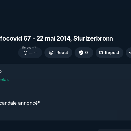
nfocovid 67 - 22 mai 2014, Sturlzerbronn
Relevant?
React
0
Repost
—
o
ields
 scandale annoncé"