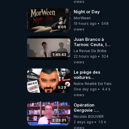
views
Night or Day
MorWeen
19 hours ago
548
6:05
views
Juan Branco à
Tarnos: Ceuta, le
narcotrafic et le
La Revue De Brêle
pouvoir en France
1:45:43
22 hours ago
524
views
Le piège des
voitures
électriques se
Notre Réalité Est Falsifiée Et F
referme sur les
5:29
One day ago
4.4 k
usagers !
views
Opération
Gergovie :
‪@38resistancegauloise‬
Nicolas BOUVIER
‪@MarionSigautOfficiel‬
2:25:21
2 days ago
1.5 k
‪@gladysriifard5710‬
views