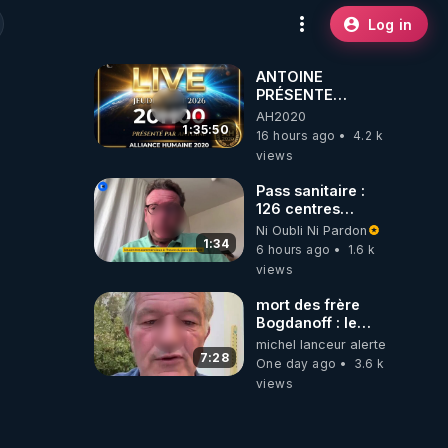
Log in
ANTOINE
PRÉSENTE
AH2020 LE LIVE
AH2020
20H ***DU
1:35:50
16 hours ago
4.2 k
06/08/2026***
views
Pass sanitaire :
126 centres
commerciaux
Ni Oubli Ni Pardon
concernés par
1:34
6 hours ago
1.6 k
l'obligation dans
views
toute la France
mort des frère
Bogdanoff : le
mensonge d état
michel lanceur alerte
7:28
One day ago
3.6 k
views