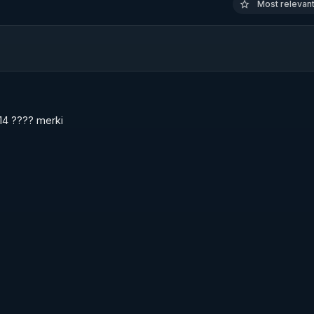
Most relevant 
014 ???? merki