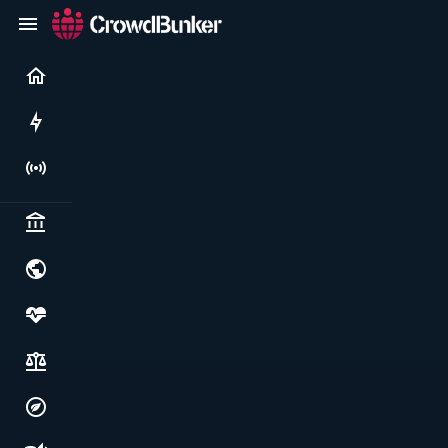
Current
Rushes
Live
Politics & institutions
World & geopolitics
Health, food & wellbeing
Society, justice & freedoms
Economy, environment & technology