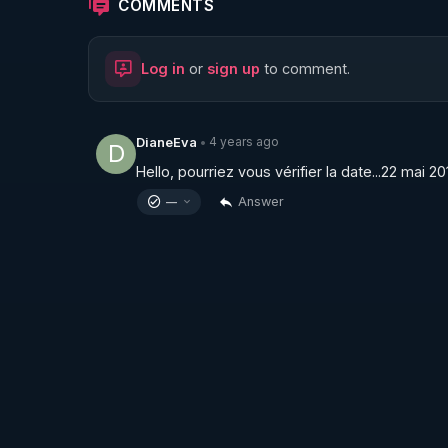
COMMENTS
Log in
or
sign up
to comment.
4 years ago
DianeEva
•
D
Hello, pourriez vous vérifier la date...22 mai 2
Answer
—