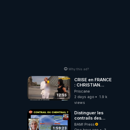
Laëtitia
Why this ad?
CRISE en FRANCE
: CHRISTIAN
COTTEN FAIT une
Priscane
étrange
12:55
2 days ago
1.9 k
découverte
views
Distinguer les
contrails des
chemtrails par
BAM! Press
Bernadette Bihin
1:59:23
One hour ago
3