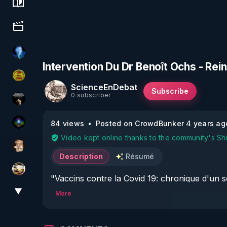
Science, history & spirituality
Culture, media & entertainment
AH2020
Intervention Du Dr Benoît Ochs - Rei
CDS pour TOUS
ScienceEnDebat
Subscribe
0 subscriber
Infos et vérité
84 views
Posted on CrowdBunker 4 years ag
WakeUp
Video kept online thanks to the community's Sh
DataCenter
Description
Résumé
patatrak
"Vaccins contre la Covid 19: chronique d'un
▼
More
View More