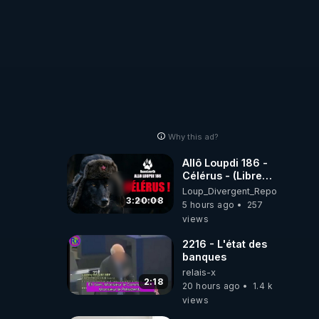
Why this ad?
Allô Loupdi 186 -
Célérus - (Libre
Antenne) - Loup
Loup_Divergent_Reposts
Divergent
3:20:08
5 hours ago
257
2026.08.06
views
2216 - L'état des
banques
relais-x
2:18
20 hours ago
1.4 k
views