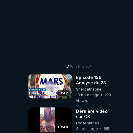
Why this ad?
Episode 156
Analyse du 23
février 2025 Elon
Sherpatheone
Musk : Houston ,
8:42
13 hours ago
210
on a un problème
views
!
Dernière vidéo
sur CB
Excaliburnes
19:49
3 hours ago
185