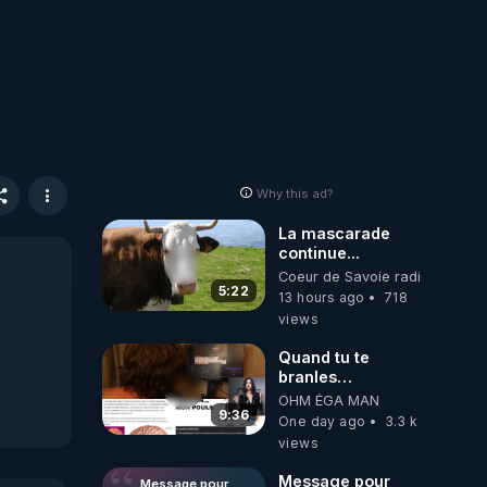
Why this ad?
La mascarade
continue...
Coeur de Savoie radioweb TV
5:22
13 hours ago
718
views
Quand tu te
branles
bonhomme tu
OHM ÉGA MAN
émets des ondes
9:36
One day ago
3.3 k
ils ont juste omis
views
de t'expliquer
Message pour
Message pour