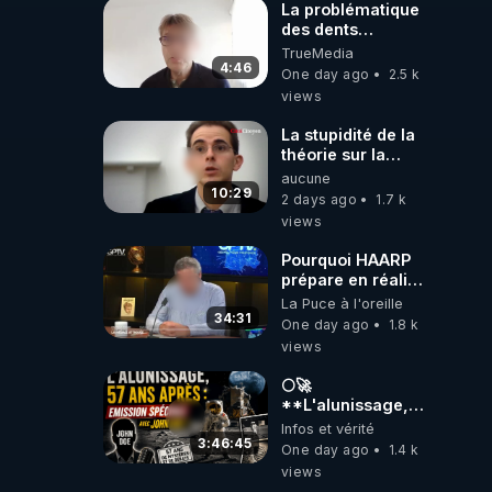
La problématique
des dents
dévitalisées et
TrueMedia
des implants
4:46
One day ago
2.5 k
views
La stupidité de la
théorie sur la
responsabilité de
aucune
l’homme
10:29
2 days ago
1.7 k
concernant le
views
dioxyde de
carbone.
Pourquoi HAARP
prépare en réalité
un CHAOS
La Puce à l'oreille
climatique, on
34:31
One day ago
1.8 k
répond
views
🌕🚀
**L'alunissage,
57 ans après :
Infos et vérité
Émission spéciale
3:46:45
One day ago
1.4 k
avec John Doe
views
!** 👨 🚀✨