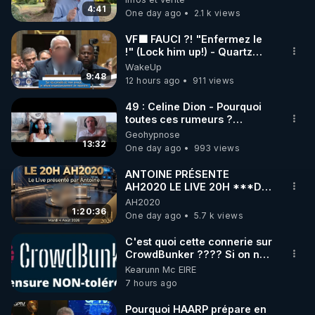
4:41
One day ago
2.1 k views
VF🟩 FAUCI ?! "Enfermez le
!" (Lock him up!) - Quartz
Traduction
WakeUp
9:48
12 hours ago
911 views
49 : Celine Dion - Pourquoi
toutes ces rumeurs ?
Enquête sous hypnose
Geohypnose
13:32
One day ago
993 views
ANTOINE PRÉSENTE
AH2020 LE LIVE 20H ***DU
04/08/2026*** 📷LE
AH2020
GRAND RÉVEIL EST EN
1:20:36
One day ago
5.7 k views
MARCHE 📷
C'est quoi cette connerie sur
CrowdBunker ???? Si on ne
peut plus publier, c'est un
Kearunn Mc EIRE
peu de la censure. Ne payez
7 hours ago
pas les boucliers pour voir
mes vidéos, c'est une
Pourquoi HAARP prépare en