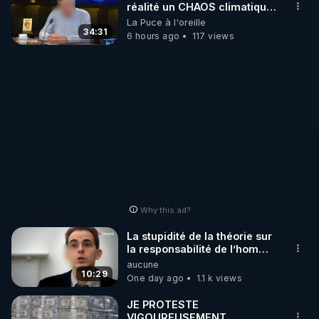
arnaque parce que ma
réalité un CHAOS climatique,
chaine et mon travail sont
on répond
La Puce à l'oreille
gratuits. Je préfère la voir
34:31
6 hours ago
117 views
mourir que de voir mes
abonnés(es) payer.
CrowdBunker s'est tiré une
balle dans le pied sans nos
chaines CrowdBunker n'est
plus rien. Migrez vers les
autres sites comme "VK, X,
Odysee, et Tik-Tok", je vous
mettrai les liens en
commentaires. Bisous la
famille.
Why this ad?
La stupidité de la théorie sur
la responsabilité de l’homme
concernant le dioxyde de
aucune
carbone.
10:29
One day ago
1.1 k views
JE PROTESTE
VIGOUREUSEMENT