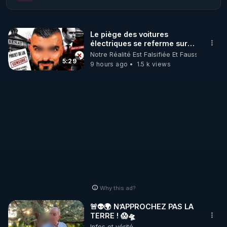
attentat du 27/12/24.

Le piège des voitures
Ce Live sera aussi en direct chez Anne Lallemand 
électriques se referme sur
les usagers !
Notre Réalité Est Falsifiée Et Fausse
https://www.youtube.com/watch?v=tk-Mdf4hgtw
5:29
9 hours ago
1.5 k views
Why this ad?
🚨👽🌍 N’APPROCHEZ PAS LA
TERRE ! 😱🛸
Infos et vérité