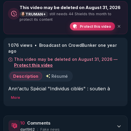
This video may be deleted on August 31, 2026
still needs 44 Shields this month to
TRUMAN+
protect its content
Protect this video
1 076 views
Broadcast on CrowdBunker one year
ago
This video may be deleted on August 31, 2026 —
Protect this video
Description
Résumé
Ann'actu Spécial "Individus ciblés" : soutien à 
Aurélie Ganga après son attentat du 27/12/24.

More
Venez nombreux à l'émission chez Anne 
Lallemand, Jeudi 02/01/25 à 20h30 :

10
Comments
dan1962
:
Fake news
Les ciblés soutiennent Aurélie Ganga après son 