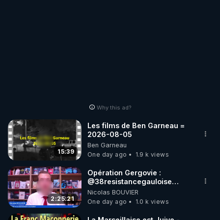
Why this ad?
Les films de Ben Garneau =
2026-08-05
Ben Garneau
15:39
One day ago
1.9 k views
Opération Gergovie :
‪@38resistancegauloise‬
‪@MarionSigautOfficiel‬
Nicolas BOUVIER
‪@gladysriifard5710‬ Laëtitia
2:25:21
One day ago
1.0 k views
La Marseillaise est Juive -