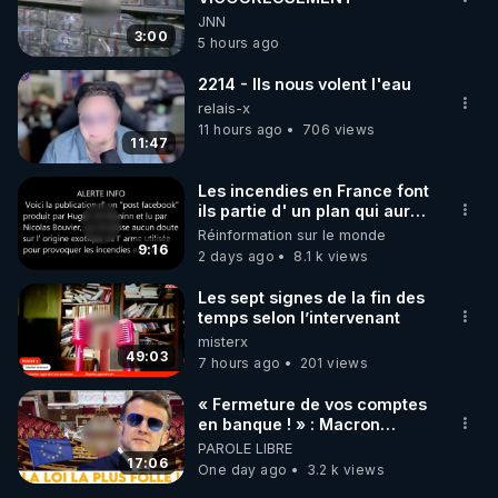
JNN
3:00
5 hours ago
2214 - Ils nous volent l'eau
relais-x
11 hours ago
706 views
11:47
Les incendies en France font
ils partie d' un plan qui aurait
débuté le 11 septembre 2001
Réinformation sur le monde
?
9:16
2 days ago
8.1 k views
Les sept signes de la fin des
temps selon l’intervenant
misterx
49:03
7 hours ago
201 views
« Fermeture de vos comptes
en banque ! » : Macron
impose une loi folle !
PAROLE LIBRE
17:06
One day ago
3.2 k views