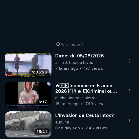
Why this ad?
Direct du 05/08/2026
Julie & Leelou Lives
7 hours ago
187 views
4:05:56
🔥🇫🇷 Incendie en France
2026 🇫🇷🔥 💥Criminel ou
coincidence naturelle?💥
michel lanceur alerte
@NostraDamoucho
6:17
18 hours ago
769 views
L'Invasion de Ceuta intox?
aucune
One day ago
2.4 k views
15:41