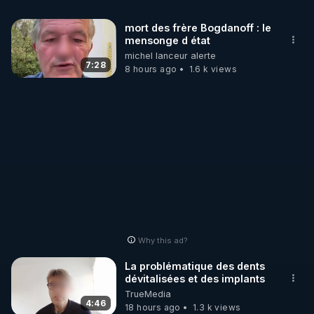
mort des frère Bogdanoff : le
mensonge d état
https://x.com/reality_revolt_
michel lanceur alerte
https://www.dimitrilegrand.com
7:28
8 hours ago
1.6 k views
Dimitri Legrand : Pour ceux qui ont douté de moi, 
https://x.com/reality_revolt_/status/204589004788
3514217
https://crowdbunker.com/v/pFZidWcQ3L
https://crowdbunker.com/v/sVkYExyB
Why this ad?
https://crowdbunker.com/v/2jErMjnG
La problématique des dents
dévitalisées et des implants
TrueMedia
MERCI DE VOTER POUR CETTE VIDEO EN 
4:46
18 hours ago
1.3 k views