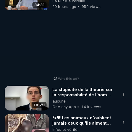
La Puce à l'oreille
https://twitter.com/bestofcomputer
34:31
20 hours ago
959 views
https://www.facebook.com/bestofcomputer
https://rumble.com/bestofcomputer
https://t.me/bestofcomputerlive
Why this ad?
https://www.twitch.tv/bestofcomputer
La stupidité de la théorie sur
la responsabilité de l’homme
concernant le dioxyde de
aucune
carbone.
10:29
One day ago
1.4 k views
https://www.bitchute.com/channel/bestofcom...
🐾💖 Les animaux n'oublient
APPEL AUX DONS POUR SOUTENIR MON 
jamais ceux qu'ils aiment…
🥹❤️
Infos et vérité
TRAVAIL D'INTERET PUBLIC AVEC MES LIVE 