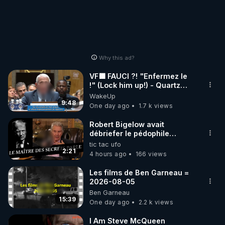
Why this ad?
VF🟩 FAUCI ?! "Enfermez le
!" (Lock him up!) - Quartz
Traduction
WakeUp
9:48
One day ago
1.7 k views
Robert Bigelow avait
débriefer le pédophile
génocidaire de donald j
tic tac ufo
trump
2:21
4 hours ago
166 views
Les films de Ben Garneau =
2026-08-05
Ben Garneau
15:39
One day ago
2.2 k views
I Am Steve McQueen