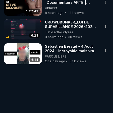
⎮Documentaire ARTE ⎮
Cinema
Airmeet
1:27:43
8 hours ago
134 views
CROWDBUNKER_LOI DE
SURVEILLANCE 2026-2027
DES RESEAUX SOCIAUX -
Flat-Earth-Odysee
FERMETURE DE COMPTES A
6:23
3 hours ago
30 views
VENIR ?
Sébastien Béraud - 4 Août
2024 - Incroyable mais vrai,
partagez svp...
PAROLE LIBRE
6:14
One day ago
5.1 k views