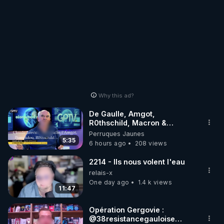
Why this ad?
De Gaulle, Amgot,
R0thschild, Macron &
Pompidou… Macron Claude
Perruques Jaunes
Janvier, GPTV, 18 X 2024
5:35
6 hours ago
208 views
2214 - Ils nous volent l'eau
relais-x
One day ago
1.4 k views
11:47
Opération Gergovie :
‪@38resistancegauloise‬