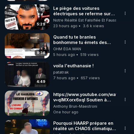
CLIQUANT SUR ^ EN BAS A DROITE OU EST 
ECRIT "P 50%" !!!

Le piège des voitures
électriques se referme sur
les usagers !
Notre Réalité Est Falsifiée Et Fausse
MERCI DE ME SOUTENIR EN CLIQUANT EN BAS 
5:29
23 hours ago
3.6 k views
A DROITE SUR "SOUTENIR" (CROWDBUNKER).

Quand tu te branles
bonhomme tu émets des
ondes ils ont juste omis de
OHM ÉGA MAN
https://crowdbunker.com/@bestofcomputer
t'expliquer
9:36
5 hours ago
519 views
voila l'euthanasie !
https://www.youtube.com/@bestofcomputer
patatrak
7 hours ago
657 views
4:49
https://vk.com/bestofcomputer
https://www.youtube.com/watch?
v=qlMXorx6xqI Soutien à
tous les gardiens du Vivant
Anthony Brun-Maestroni
One hour ago
https://odysee.com/@Bestofcomputer:1
Pourquoi HAARP prépare en
réalité un CHAOS climatique,
on répond