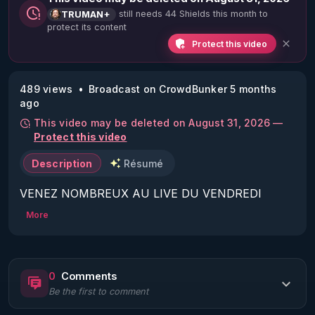
still needs 44 Shields this month to
TRUMAN+
protect its content
Protect this video
489 views
Broadcast on CrowdBunker 5 months
ago
This video may be deleted on August 31, 2026 —
Protect this video
Description
Résumé
VENEZ NOMBREUX AU LIVE DU VENDREDI 
27/02/26 À 21H :

More
La Vérité en Questions Vue du Star-Force Café :

Invité :

Dimitri Legrand.

0
Comments
Sujet :

Be the first to comment
Voir la Fausse Matrice en face pour mieux en sortir 
(partie 3).
