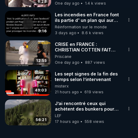
6:28
One day ago
1.4 k views
(SAMEDI 21H / CROWDBUNKER & ODYSEE & 
YOUTUBE & X/TWITTER & VK & RUMBLE & 
Les incendies en France font
TELEGRAM & FACEBOOK & TWITCH & 
ils partie d' un plan qui aurait
débuté le 11 septembre 2001
Réinformation sur le monde
?
9:16
3 days ago
8.6 k views
https://trumanplus.com/dons
CRISE en FRANCE :
Lien de ma cagnotte "Lyf Pay" (payable par CB 
CHRISTIAN COTTEN FAIT
une étrange découverte
Priscane
sans frais, la cagnotte étant anonyme, vos noms 
12:55
One day ago
887 views
ne seront pas visibles) pour vos dons ou un 
Les sept signes de la fin des
https://tinyurl.com/cagnottefred2
temps selon l’intervenant
misterx
49:03
21 hours ago
619 views
Site et Vidéos de tous les Lives et articles d'utilité 
publique de Frédéric Laroche (Bestofcomputer) en 
J’ai rencontré ceux qui
achètent des bunkers pour
survivre à la fin du monde
LEF
https://trumanplus.com
56:21
17 hours ago
558 views