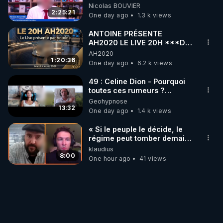
‪@MarionSigautOfficiel‬
Nicolas BOUVIER
‪@gladysriifard5710‬ Laëtitia
2:25:21
One day ago
1.3 k views
ANTOINE PRÉSENTE
AH2020 LE LIVE 20H ***DU
04/08/2026*** 📷LE
AH2020
GRAND RÉVEIL EST EN
1:20:36
One day ago
6.2 k views
MARCHE 📷
49 : Celine Dion - Pourquoi
toutes ces rumeurs ?
Enquête sous hypnose
Geohypnose
13:32
One day ago
1.4 k views
« Si le peuple le décide, le
régime peut tomber demain !
»
klaudius
8:00
One hour ago
41 views