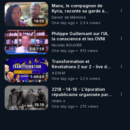
Manu, le compagnon de
Kyria, raconte sa garde à
vue musclée. PARTAGEZ!
Devoir de Mémoire
16:55
One day ago
2.3 k views
Philippe Guillemant sur l’IA,
la conscience et les OVNI
Nicolas BOUVIER
2:07:19
One day ago
913 views
Transformation et
Révélations 2 sur 2 - live du
07/08/26
A.D.N.M
1:49:53
One day ago
2.2 k views
2218 - 14-18 - L'épuration
républicaine organisée par
les frères de la truelle
relais-x
15:19
One day ago
275 views