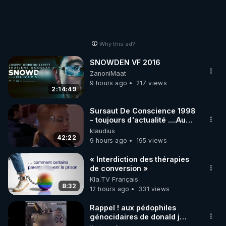
Why this ad?
SNOWDEN VF 2016
ZanoniMaat
9 hours ago
217 views
2:14:49
Sursaut De Conscience 1998
- toujours d'actualité ....Au
Dela Du Réel
klaudius
42:22
9 hours ago
195 views
« Interdiction des thérapies
de conversion »
Kla.TV Français
8:32
12 hours ago
331 views
Rappel ! aux pédophiles
génocidaires de donald j
trump et ses supporters