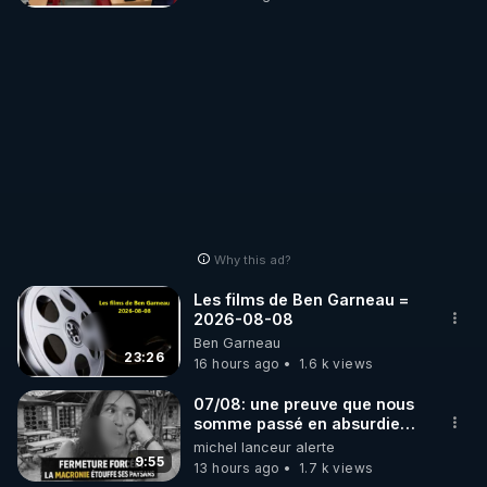
Why this ad?
Les films de Ben Garneau =
2026-08-08
Ben Garneau
23:26
16 hours ago
1.6 k views
07/08: une preuve que nous
somme passé en absurdie
une dictature qui veut faire
michel lanceur alerte
taire ses opposant !
9:55
13 hours ago
1.7 k views