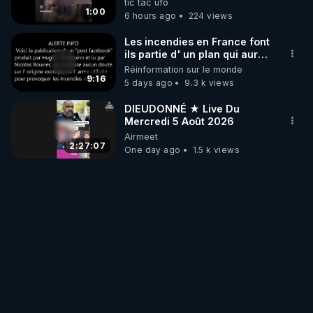
tic tac ufo
trumpistes 424et 666.
1:00
6 hours ago
224 views
Les incendies en France font
ils partie d' un plan qui aurait
débuté le 11 septembre 2001
Réinformation sur le monde
?
9:16
5 days ago
9.3 k views
DIEUDONNÉ ★ Live Du
Mercredi 5 Août 2026
Airmeet
2:27:07
One day ago
1.5 k views