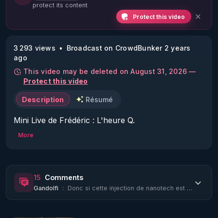
protect its content
Protect this video
3 293 views
Broadcast on CrowdBunker 2 years
ago
This video may be deleted on August 31, 2026 —
Protect this video
Description
Résumé
Mini Live de Frédéric : L'heure Q.

A 21h !

More
Le 04/07/24 !

Black Out Now !
15
Comments
Gandolfi
:
Donc si cette injection de nanotech est faite pour nous protéger de l'IA noire, ...