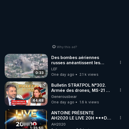
Why this ad?
Des bombes aériennes
russes anéantissent les
centres de contrôle de
LEF
drones de 3 brigades
0:33
One day ago
2.1 k views
ukrainienne
Bulletin STRATPOL N°302.
Armée des drones, MS-21 en
série, missiles coréens.
Generousbear
07.08.2026.
44:48
One day ago
1.6 k views
ANTOINE PRÉSENTE
AH2020 LE LIVE 20H ***DU
06/08/2026***
AH2020
1:35:50