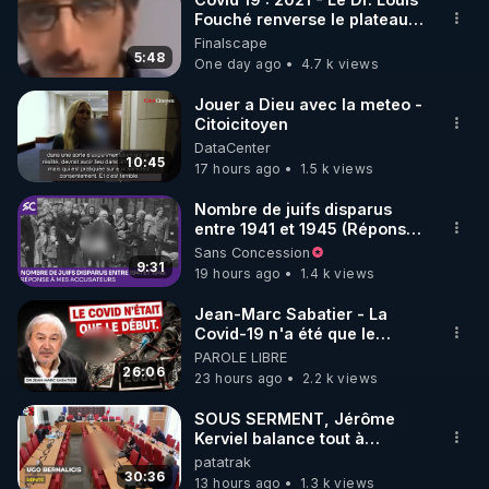
Fouché renverse le plateau
de CNews !
Finalscape
5:48
One day ago
4.7 k views
Jouer a Dieu avec la meteo -
Citoicitoyen
DataCenter
10:45
17 hours ago
1.5 k views
Nombre de juifs disparus
entre 1941 et 1945 (Réponse
à mes accusateurs)
Sans Concession
9:31
19 hours ago
1.4 k views
Jean-Marc Sabatier - La
Covid-19 n'a été que le
début - L'ARNm & l'ARNm-aa
PAROLE LIBRE
jusqu où auront-t-il ?
26:06
23 hours ago
2.2 k views
SOUS SERMENT, Jérôme
Kerviel balance tout à
l'Assemblée !
patatrak
30:36
13 hours ago
1.3 k views