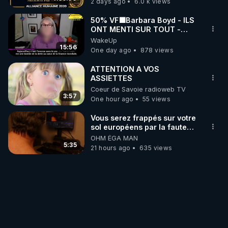
2 days ago
6.0 k views
50% VF🟩Barbara Boyd - ILS
ONT MENTI SUR TOUT -
Jocelyne Traduction
WakeUp
15:56
One day ago
878 views
ATTENTION A VOS
ASSIETTES
Coeur de Savoie radioweb TV
3:57
One hour ago
55 views
Vous serez frappés sur votre
sol européens par la faute
des dirigeants qui s'en
OHM ÉGA MAN
mettent dans le nez
5:35
21 hours ago
635 views