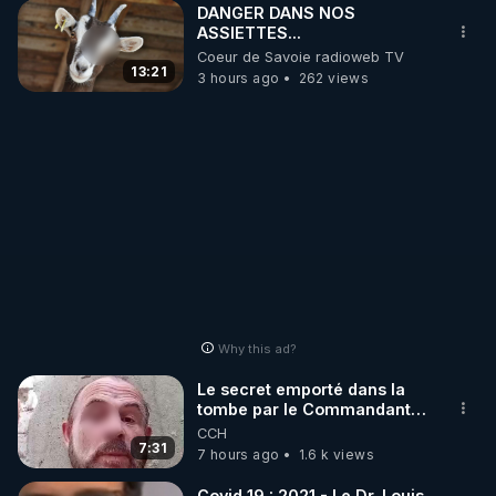
DANGER DANS NOS
ASSIETTES...
Coeur de Savoie radioweb TV
13:21
3 hours ago
262 views
Why this ad?
Le secret emporté dans la
tombe par le Commandant
Cousteau le 25 juin 1997
CCH
7:31
7 hours ago
1.6 k views
Covid 19 : 2021 - Le Dr. Louis