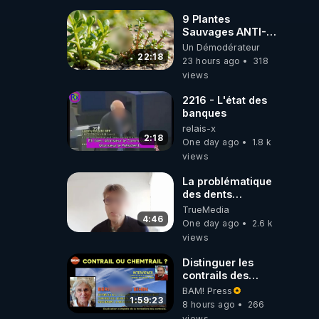
Wever !
9 Plantes
Sauvages ANTI-
FAMINE: ces
Un Démodérateur
Ressources
22:18
23 hours ago
318
NUTRITIVES&MéDICINALES
views
JARDIN&des
Haies
2216 - L'état des
banques
relais-x
2:18
One day ago
1.8 k
views
La problématique
des dents
dévitalisées et
TrueMedia
des implants
4:46
One day ago
2.6 k
views
Distinguer les
contrails des
chemtrails par
BAM! Press
Bernadette Bihin
1:59:23
8 hours ago
266
views