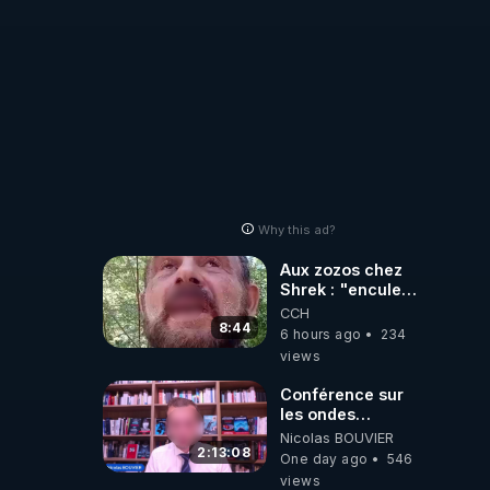
Why this ad?
Aux zozos chez
Shrek : "encule
toi tout seul
CCH
espèce de mal
8:44
6 hours ago
234
polish"
views
Conférence sur
les ondes
électromagnétiques
Nicolas BOUVIER
par Grégoire
2:13:08
One day ago
546
Caustru et Bart de
views