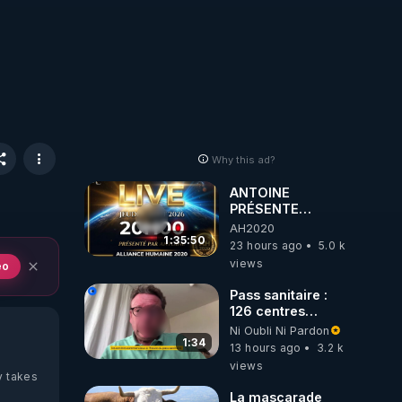
Why this ad?
ANTOINE
PRÉSENTE
AH2020 LE LIVE
AH2020
20H ***DU
1:35:50
23 hours ago
5.0 k
06/08/2026***
views
eo
Pass sanitaire :
126 centres
commerciaux
Ni Oubli Ni Pardon
concernés par
1:34
13 hours ago
3.2 k
l'obligation dans
views
toute la France
y takes
La mascarade