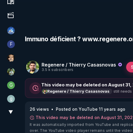
Science, history & spirituality
Culture, media & entertainment
PAROLE LIBRE
Immuno déficient ? www.regenere.o
F
Finalscape
DataCenter
Regenere / Thierry Casasnovas
3.5 k subscribers
Sonmi-877
G
This video may be deleted on August 31,
Generousbear
still needs
Regenere / Thierry Casasnovas
g
gilo59
26 views
Posted on YouTube 11 years ago
▼
View More
This video may be deleted on August 31, 20
It was automatically imported from YouTube and replica
over. The YouTube video player remains until the video