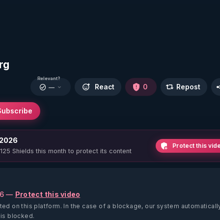
rg
Relevant?
React
0
Repost
—
Subscribe
 2026
Protect this vid
 125 Shields this month to protect its content
26 —
Protect this video
ted on this platform.
In the case of a blockage, our system automaticall
 is blocked.