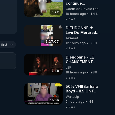
continue...
Coeur de Savoie radioweb TV
5:22
19 hours ago
1.4 k
views
DIEUDONNÉ ★
Live Du Mercredi
5 Août 2026
Airmeet
2:27:07
12 hours ago
733
first
views
Dieudonné - LE
CHANGEMENT
C'EST
LEF
MAINTENANT
3:48
18 hours ago
986
views
50% VF🟩Barbara
Boyd - ILS ONT
MENTI SUR TOUT
WakeUp
-Jocelyne
15:56
2 hours ago
44
Traduction
views