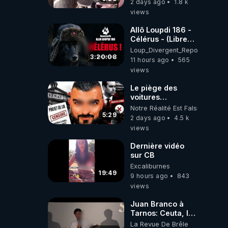
2 days ago
1.8 k
views
Allô Loupdi 186 -
Célérus - (Libre
Antenne) - Loup
Loup_Divergent_Reposts
Divergent
3:20:08
11 hours ago
565
2026.08.06
views
Le piège des
voitures
électriques se
Notre Réalité Est Falsifiée Et F
referme sur les
5:29
2 days ago
4.5 k
usagers !
views
Dernière vidéo
sur CB
Excaliburnes
19:49
9 hours ago
843
views
Juan Branco à
Tarnos: Ceuta, le
narcotrafic et le
La Revue De Brêle