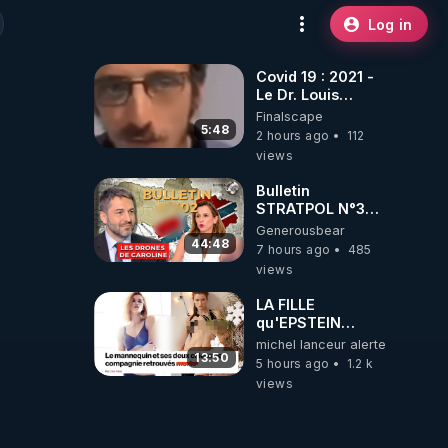
Log in
Covid 19 : 2021 -
Le Dr. Louis
Fouché renverse
Finalscape
le plateau de
5:48
2 hours ago
112
CNews !
views
Bulletin
STRATPOL N°302.
Armée des
Generousbear
drones, MS-21 en
44:48
7 hours ago
485
série, missiles
views
coréens.
07.08.2026.
LA FILLE
qu'EPSTEIN
VOULAIT CACHER
michel lanceur alerte
13:50
5 hours ago
1.2 k
views