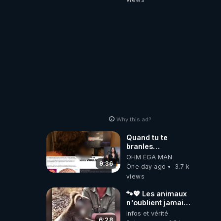
Why this ad?
Quand tu te
branles
bonhomme tu
OHM ÉGA MAN
émets des ondes
9:36
One day ago
3.7 k
ils ont juste omis
views
de t'expliquer
🐾💖 Les animaux
n'oublient jamais
ceux qu'ils
Infos et vérité
aiment… 🥹❤️
6:28