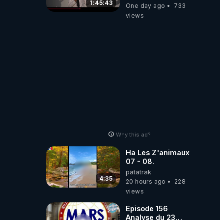
pouvoir en France
1:45:43
One day ago
733
views
Why this ad?
Ha Les Z'animaux
07 - 08.
patatrak
4:35
20 hours ago
228
views
Episode 156
Analyse du 23