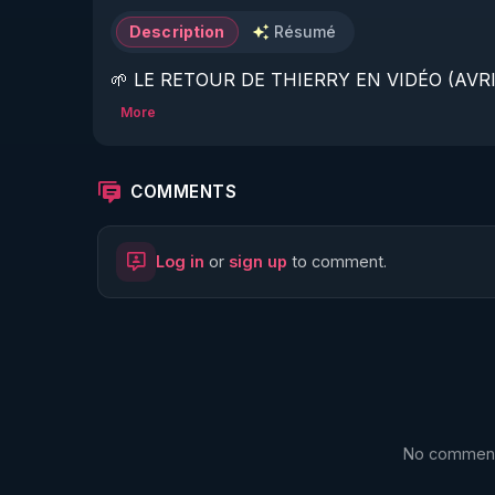
Description
Résumé
🌱 LE RETOUR DE THIERRY EN VIDÉO (AVRIL
More
https://www.rgnr.fr/presentation.html
🌱 LE MAGAZINE RÉGÉNÈRE 

COMMENTS
http://rgnr.li/ymag
Log in
or
sign up
to comment.
🌱 LA BOUTIQUE DU MAGAZINE

https://boutique.magazine-regenere.fr/
🌱 FIL TELEGRAM

https://t.me/rgnr_fr
No comments