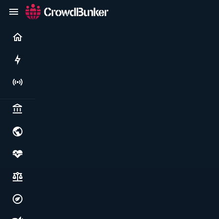
Current
Rushes
Live
Politics & institutions
World & geopolitics
Health, food & wellbeing
Society, justice & freedoms
Economy, environment & technology