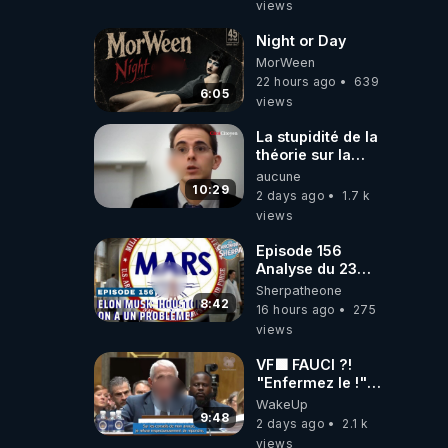
views
Night or Day
MorWeen
22 hours ago
639
6:05
views
La stupidité de la
théorie sur la
responsabilité de
aucune
l’homme
10:29
2 days ago
1.7 k
concernant le
views
dioxyde de
carbone.
Episode 156
Analyse du 23
février 2025 Elon
Sherpatheone
Musk : Houston ,
8:42
16 hours ago
275
on a un problème
views
!
VF🟩 FAUCI ?!
"Enfermez le !"
(Lock him up!) -
WakeUp
Quartz Traduction
9:48
2 days ago
2.1 k
views