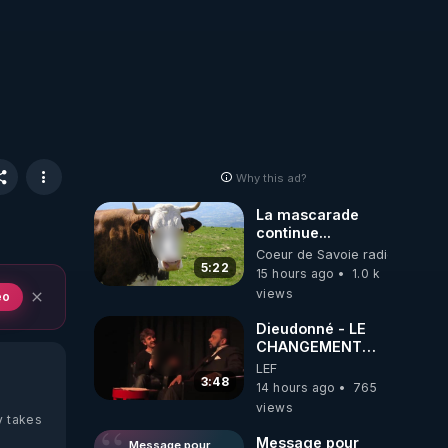
Why this ad?
La mascarade
continue...
Coeur de Savoie radioweb TV
5:22
15 hours ago
1.0 k
views
eo
Dieudonné - LE
CHANGEMENT
C'EST
LEF
MAINTENANT
3:48
14 hours ago
765
views
y takes
Message pour
Message pour