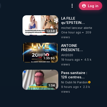
Log in
LA FILLE
qu'EPSTEIN
VOULAIT CACHER
michel lanceur alerte
13:50
One hour ago
209
views
ANTOINE
PRÉSENTE
AH2020 LE LIVE
AH2020
20H ***DU
1:35:50
19 hours ago
4.5 k
06/08/2026***
views
Pass sanitaire :
126 centres
commerciaux
Ni Oubli Ni Pardon
concernés par
1:34
9 hours ago
2.3 k
l'obligation dans
views
toute la France