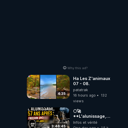
Why this ad?
Ha Les Z'animaux
07 - 08.
patatrak
4:35
16 hours ago
132
views
🌕🚀
**L'alunissage,
57 ans après :
Infos et vérité
Émission spéciale
3:46:45
One day ago
1.5 k