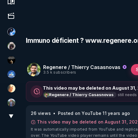
Science, history & spirituality
Culture, media & entertainment
Chercheur de vérité
Immuno déficient ? www.regenere.o
Priscane
Infos et vérité
Regenere / Thierry Casasnovas
3.5 k subscribers
PAROLE LIBRE
This video may be deleted on August 31,
La Puce à l'oreille
still needs
Regenere / Thierry Casasnovas
Nicolas BOUVIER
26 views
Posted on YouTube 11 years ago
▼
View More
This video may be deleted on August 31, 20
It was automatically imported from YouTube and replica
over. The YouTube video player remains until the video