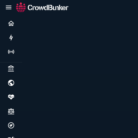
Current
Rushes
Live
Politics & institutions
World & geopolitics
Health, food & wellbeing
Society, justice & freedoms
Economy, environment & technology