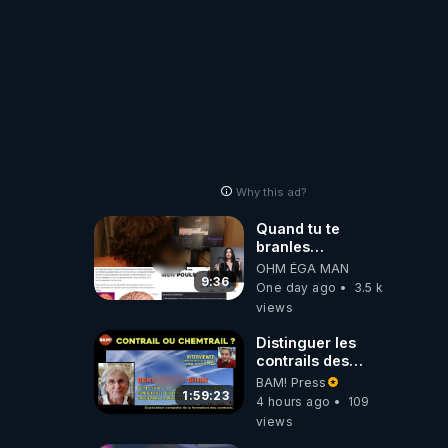
Why this ad?
Quand tu te
branles
bonhomme tu
OHM ÉGA MAN
émets des ondes
9:36
One day ago
3.5 k
ils ont juste omis
views
de t'expliquer
Distinguer les
contrails des
chemtrails par
BAM! Press
Bernadette Bihin
1:59:23
4 hours ago
109
views