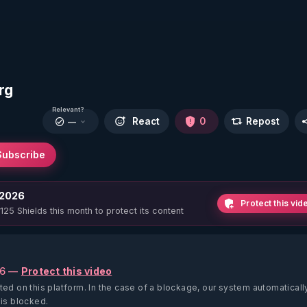
rg
Relevant?
React
0
Repost
—
Subscribe
 2026
Protect this vid
 125 Shields this month to protect its content
26 —
Protect this video
ted on this platform.
In the case of a blockage, our system automaticall
 is blocked.