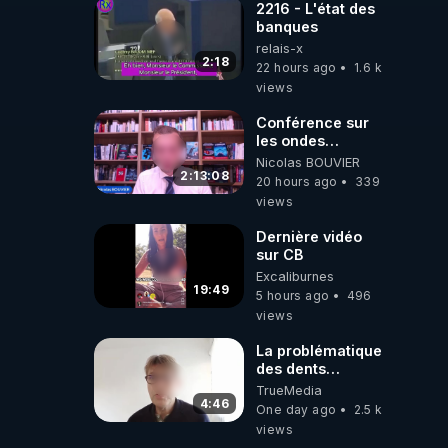
2216 - L'état des
banques
relais-x
2:18
22 hours ago
1.6 k
views
Conférence sur
les ondes
électromagnétiques
Nicolas BOUVIER
par Grégoire
2:13:08
20 hours ago
339
Caustru et Bart de
views
Wever !
Dernière vidéo
sur CB
Excaliburnes
19:49
5 hours ago
496
views
La problématique
des dents
dévitalisées et
TrueMedia
des implants
4:46
One day ago
2.5 k
views