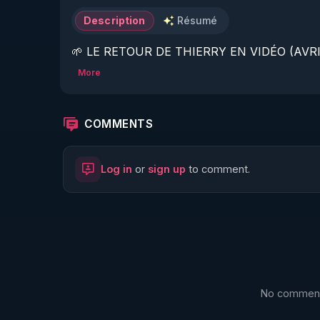
Description
Résumé
🌱 LE RETOUR DE THIERRY EN VIDÉO (AVRIL
More
https://www.rgnr.fr/presentation.html
🌱 LE MAGAZINE RÉGÉNÈRE 

COMMENTS
http://rgnr.li/ymag
Log in
or
sign up
to comment.
🌱 LA BOUTIQUE DU MAGAZINE

https://boutique.magazine-regenere.fr/
🌱 FIL TELEGRAM

https://t.me/rgnr_fr
No comments