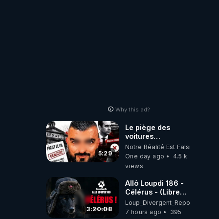
Why this ad?
Le piège des
voitures
électriques se
Notre Réalité Est Falsifiée Et F
referme sur les
5:29
One day ago
4.5 k
usagers !
views
Allô Loupdi 186 -
Célérus - (Libre
Antenne) - Loup
Loup_Divergent_Reposts
Divergent
3:20:08
7 hours ago
395
2026.08.06